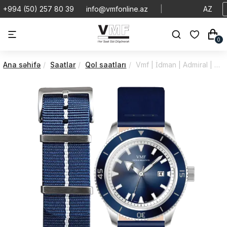
+994 (50) 257 80 39
info@vmfonline.az
|
AZ
0
Ana səhifə
Saatlar
Qol saatları
Vmf | İdman | Admi̇ral | V4135/4PA0/2M3/43