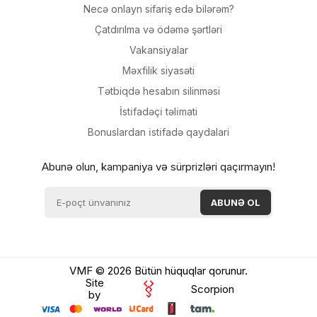
Necə onlayn sifariş edə bilərəm?
Çatdırılma və ödəmə şərtləri
Vakansiyalar
Məxfilik siyasəti
Tətbiqdə hesabın silinməsi
İsti̇fadəçi̇ təli̇mati
Bonuslardan i̇sti̇fadə qaydalari
Abunə olun, kampaniya və sürprizləri qaçırmayın!
VMF © 2026 Bütün hüquqlar qorunur.
Site
Scorpion
by