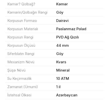
Kəmər? Qolbağ?
Kəmər
Kəmərin/Qolbağın Rəngi
Göy
Korpusun Forması
Dairəvi
Sifarişin detalları
Korpusun Materialı
Paslanmaz Polad
Korpusun Rəngi
PVD Ağ Qızılı
0 ₼
Məhsul toplam
(0)
Korpusun Ölçüsü
44 mm
Endirim
0 ₼
Siferblatın Rəngi
Göy
Çatdırılma
0 ₼
Mexanizm Növü
Kvars
Şüşə Növü
Mineral
Yekun məbləğ
OK
0 ₼
Su Keçirməzlik
10 ATM
Zəmanət (Ümumi)
1 il
Sifarişi rəsmiləşdir
İstehsal Ölkəsi
Azərbaycan