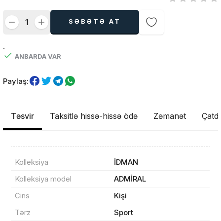
SƏBƏTƏ AT
.
ANBARDA VAR
Paylaş:
Təsvir
Taksitlə hissə-hissə ödə
Zəmanət
Çatdı
Kolleksiya
İDMAN
Kolleksiya model
ADMİRAL
Cins
Kişi
Tərz
Sport
Məhsul(lar) səbətə əlavə edildi