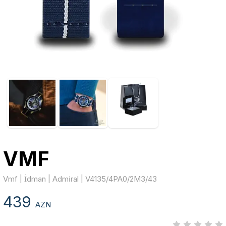
VMF
Vmf | İdman | Admi̇ral | V4135/4PA0/2M3/43
439
AZN