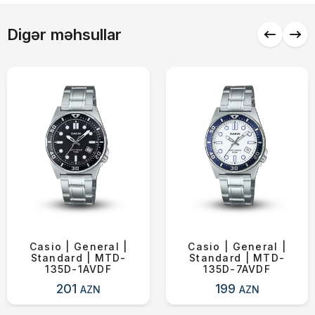
Alış-verişə davam et
Digər məhsullar
Casio | General |
Casio | General |
Standard | MTD-
Standard | MTD-
135D-1AVDF
135D-7AVDF
201
199
AZN
AZN