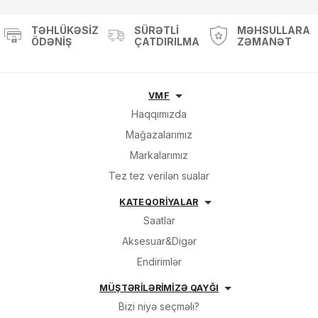
TƏHLÜKƏSIZ
SÜRƏTLI
MƏHSULLARA
ÖDƏNIŞ
ÇATDIRILMA
ZƏMANƏT
VMF
Haqqımızda
Mağazalarımız
Markalarımız
Tez tez verilən sualar
KATEQORİYALAR
Saatlar
Aksesuar&Digər
Endirimlər
MÜŞTƏRİLƏRİMİZƏ QAYĞI
Bizi niyə seçməli?