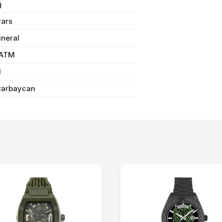
n məbləğ
OK
ğ
vars
Sifarişi rəsmiləşdir
ineral
 ATM
Alış-verişə davam et
l
zərbaycan