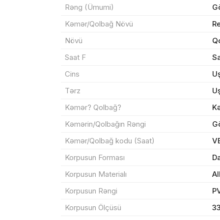
Rəng (Ümumi)
G
Kəmər/Qolbağ Növü
R
Növü
Qo
Məhs
Saat F
Sa
Cins
U
Tərz
U
Kəmər? Qolbağ?
K
Sif
Kəmərin/Qolbağın Rəngi
G
Kəmər/Qolbağ kodu (Saat)
V
Məh
Korpusun Forması
Da
End
Korpusun Materialı
Al
Çat
Korpusun Rəngi
PV
Korpusun Ölçüsü
3