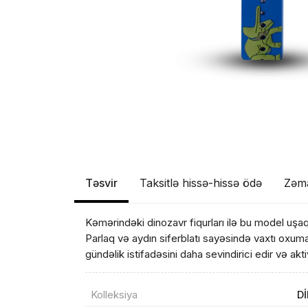
Təsvir
Taksitlə hissə-hissə ödə
Zəm
Kəmərindəki dinozavr fiqurları ilə bu model uşaq
Parlaq və aydın siferblatı sayəsində vaxtı oxum
gündəlik istifadəsini daha sevindirici edir və akt
Kolleksiya
D