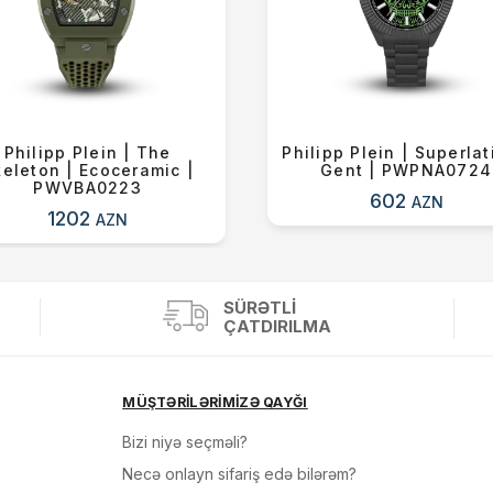
Philipp Plein | The
Philipp Plein | Superlat
eleton | Ecoceramic |
Gent | PWPNA0724
PWVBA0223
602
AZN
1202
AZN
SÜRƏTLI
ÇATDIRILMA
MÜŞTƏRİLƏRİMİZƏ QAYĞI
Bizi niyə seçməli?
Necə onlayn sifariş edə bilərəm?