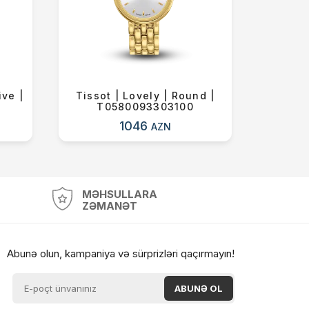
ive |
Tissot | Lovely | Round |
Tissot 
T0580093303100
T
1046
AZN
MƏHSULLARA
ZƏMANƏT
Abunə olun, kampaniya və sürprizləri qaçırmayın!