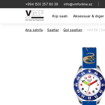
+994 (50) 257 80 39
info@vmfonline.az
|
Kişi saatı
Aksessuar & digər
Ana səhifə
Saatlar
Qol saatları
Vmf Elli | 