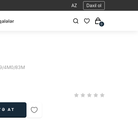
AZ
Daxil ol
alələr
0
4PA9/4M0/83M
TƏ AT