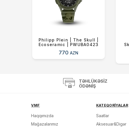
Time |
Philipp Plein | The Skull |
FPNP169
Ecoseramic | PWUBA0423
Sk
770
AZN
TƏHLÜKƏSIZ
ÖDƏNIŞ
VMF
KATEQORİYALAR
Haqqımızda
Saatlar
Mağazalarımız
Aksesuar&Digər