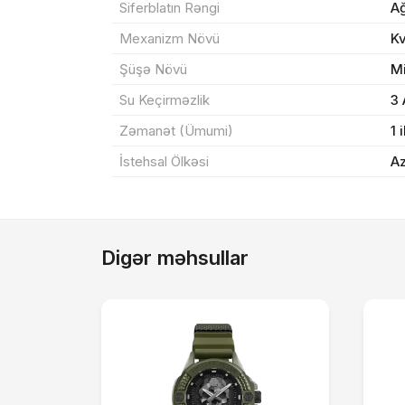
Yeku
Siferblatın Rəngi
A
Mexanizm Növü
K
Şüşə Növü
M
Su Keçirməzlik
3
Zəmanət (Ümumi)
1 i
İstehsal Ölkəsi
A
Digər məhsullar