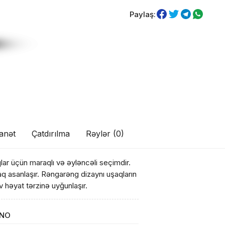
Paylaş:
anət
Çatdırılma
Rəylər (0)
lar üçün maraqlı və əyləncəli seçimdir.
aq asanlaşır. Rəngarəng dizaynı uşaqların
iv həyat tərzinə uyğunlaşır.
İNO