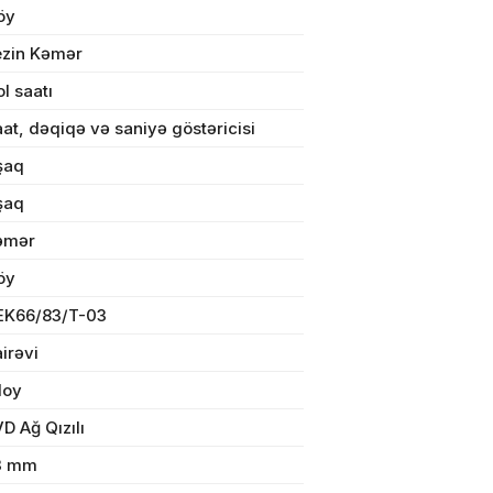
öy
ezin Kəmər
l saatı
ul(lar) səbətə əlavə edildi
at, dəqiqə və saniyə göstəricisi
şaq
şaq
əmər
arişin detalları
öy
EK66/83/T-03
sul toplam
(0)
irəvi
irim
loy
dırılma
D Ağ Qızılı
3 mm