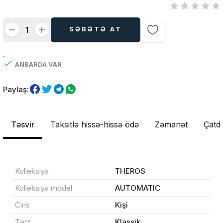
SƏBƏTƏ AT
.
ANBARDA VAR
Paylaş:
Təsvir
Taksitlə hissə-hissə ödə
Zəmanət
Çatdı
Kolleksiya
THEROS
Kolleksiya model
AUTOMATIC
Cins
Kişi
Tərz
Klassik