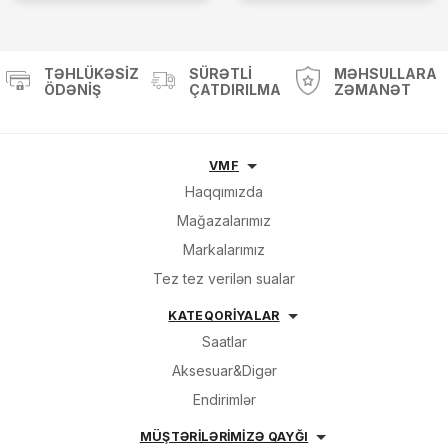
TƏHLÜKƏSIZ
SÜRƏTLI
MƏHSULLARA
ÖDƏNIŞ
ÇATDIRILMA
ZƏMANƏT
VMF
Haqqımızda
Mağazalarımız
Markalarımız
Tez tez verilən sualar
KATEQORİYALAR
Saatlar
Aksesuar&Digər
Endirimlər
MÜŞTƏRİLƏRİMİZƏ QAYĞI