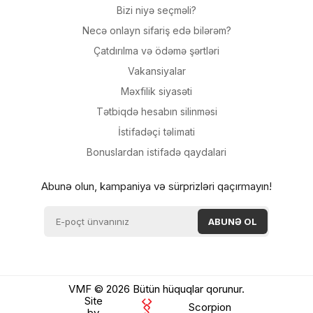
Bizi niyə seçməli?
Necə onlayn sifariş edə bilərəm?
Çatdırılma və ödəmə şərtləri
Vakansiyalar
Məxfilik siyasəti
Tətbiqdə hesabın silinməsi
İsti̇fadəçi̇ təli̇mati
Bonuslardan i̇sti̇fadə qaydalari
Abunə olun, kampaniya və sürprizləri qaçırmayın!
VMF © 2026 Bütün hüquqlar qorunur.
Site
Scorpion
by