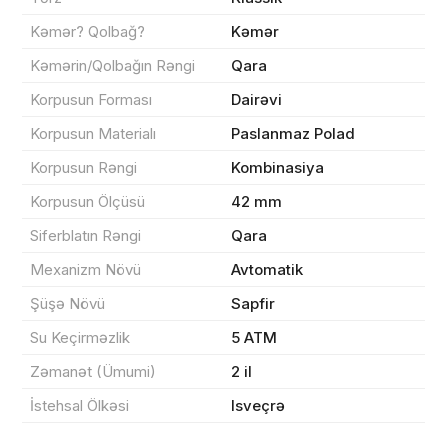
Məhsul(lar) səbətə əlavə edildi
Kəmər? Qolbağ?
Kəmər
Kəmərin/Qolbağın Rəngi
Qara
Korpusun Forması
Dairəvi
Sifarişin detalları
Korpusun Materialı
Paslanmaz Polad
Korpusun Rəngi
Kombinasiya
0 ₼
Məhsul toplam
(0)
Korpusun Ölçüsü
42 mm
Endirim
0 ₼
Siferblatın Rəngi
Qara
Çatdırılma
0 ₼
Mexanizm Növü
Avtomatik
Şüşə Növü
Sapfir
Yekun məbləğ
OK
0 ₼
Su Keçirməzlik
5 ATM
Zəmanət (Ümumi)
2 il
Sifarişi rəsmiləşdir
İstehsal Ölkəsi
Isveçrə