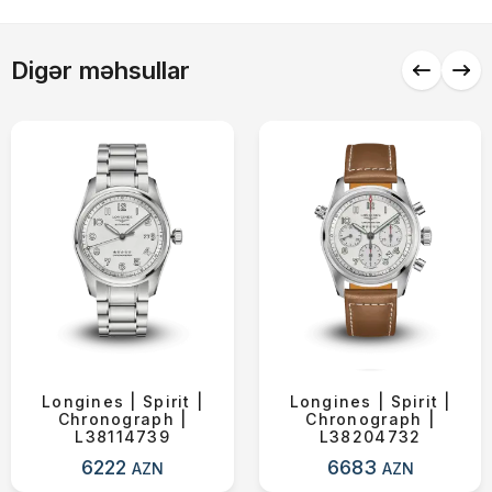
Alış-verişə davam et
Digər məhsullar
Longines | Spirit |
Longines | Spirit |
Chronograph |
Chronograph |
L38114739
L38204732
6222
6683
AZN
AZN