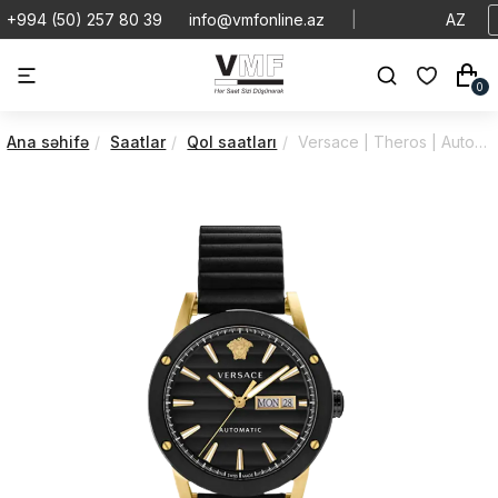
+994 (50) 257 80 39
info@vmfonline.az
|
AZ
0
Ana səhifə
Saatlar
Qol saatları
Versace | Theros | Automatic | VEDX00419