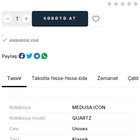
SƏBƏTƏ AT
.
ANBARDA VAR
Paylaş:
Təsvir
Taksitlə hissə-hissə ödə
Zəmanət
Çatdı
Kolleksiya
MEDUSA ICON
Kolleksiya model
QUARTZ
Cins
Unisex
Məhsul(lar) səbətə əlavə edildi
Tərz
Klassik