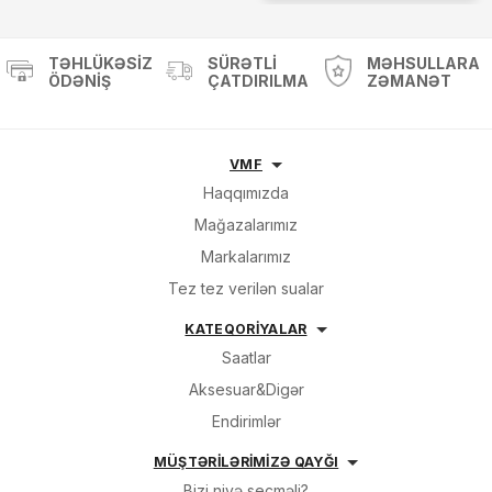
TƏHLÜKƏSIZ
SÜRƏTLI
MƏHSULLARA
ÖDƏNIŞ
ÇATDIRILMA
ZƏMANƏT
VMF
Haqqımızda
Mağazalarımız
Markalarımız
Tez tez verilən sualar
KATEQORİYALAR
Saatlar
Aksesuar&Digər
Endirimlər
MÜŞTƏRİLƏRİMİZƏ QAYĞI
Bizi niyə seçməli?