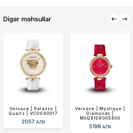
Alış-verişə davam et
Digər məhsullar
Versace | Palazzo |
Versace | Mystique |
Quartz | VCO040017
Diamonds |
M5Q81D800S800
2057
AZN
5198
AZN