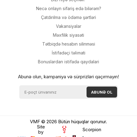
Necə onlayn sifariş edə bilərəm?
Çatdırılma və ödəmə şərtləri
Vakansiyalar
Məxfilik siyasəti
Tətbiqdə hesabın silinməsi
İsti̇fadəçi̇ təli̇mati
Bonuslardan i̇sti̇fadə qaydalari
Abunə olun, kampaniya və sürprizləri qaçırmayın!
VMF © 2026 Bütün hüquqlar qorunur.
Site
Scorpion
by