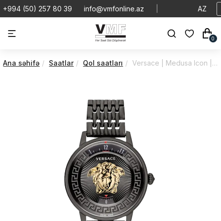
+994 (50) 257 80 39
info@vmfonline.az
|
AZ
0
Ana səhifə
Saatlar
Qol saatları
Versace | Medusa Icon | Quartz | VEZ200521