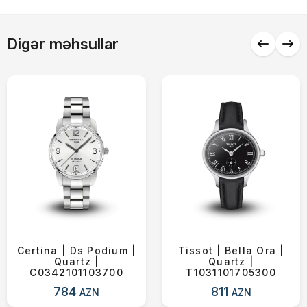
Alış-verişə davam et
Digər məhsullar
Certina | Ds Podium |
Tissot | Bella Ora |
Quartz |
Quartz |
C0342101103700
T1031101705300
784
811
AZN
AZN