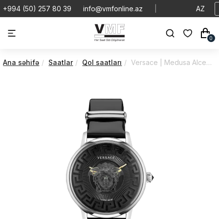
+994 (50) 257 80 39
info@vmfonline.az
|
AZ
0
Ana səhifə
Saatlar
Qol saatları
Versace | Medusa Alcemy | Quartz | VE6F00123