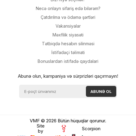
Necə onlayn sifariş edə bilərəm?
Çatdırılma və ödəmə şərtləri
Vakansiyalar
Məxfilik siyasəti
Tətbiqdə hesabın silinməsi
İsti̇fadəçi̇ təli̇mati
Bonuslardan i̇sti̇fadə qaydalari
Abunə olun, kampaniya və sürprizləri qaçırmayın!
VMF © 2026 Bütün hüquqlar qorunur.
Site
Scorpion
by