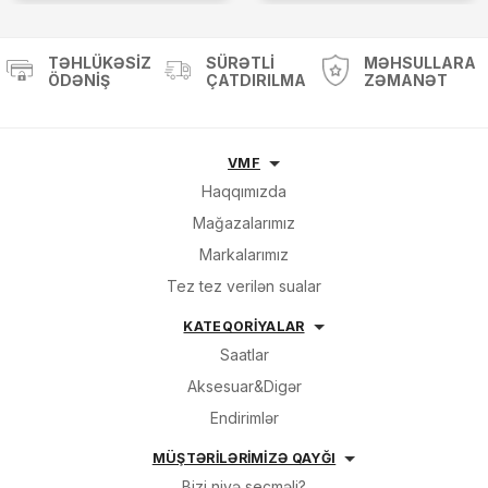
TƏHLÜKƏSIZ
SÜRƏTLI
MƏHSULLARA
ÖDƏNIŞ
ÇATDIRILMA
ZƏMANƏT
VMF
Haqqımızda
Mağazalarımız
Markalarımız
Tez tez verilən sualar
KATEQORİYALAR
Saatlar
Aksesuar&Digər
Endirimlər
MÜŞTƏRİLƏRİMİZƏ QAYĞI
Bizi niyə seçməli?