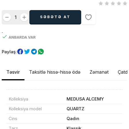
SƏBƏTƏ AT
.
ANBARDA VAR
Paylaş:
Təsvir
Taksitlə hissə-hissə ödə
Zəmanət
Çatdı
Kolleksiya
MEDUSA ALCEMY
Kolleksiya model
QUARTZ
Cins
Qadın
Məhsul(lar) səbətə əlavə edildi
Tərz
Klassik