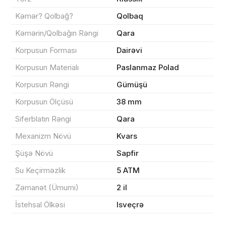
Kəmər? Qolbağ?
Qolbaq
Kəmərin/Qolbağın Rəngi
Qara
Korpusun Forması
Dairəvi
Sifarişin detalları
Korpusun Materialı
Paslanmaz Polad
0 ₼
Məhsul toplam
(0)
Korpusun Rəngi
Gümüşü
Korpusun Ölçüsü
38 mm
Endirim
0 ₼
Siferblatın Rəngi
Qara
Çatdırılma
0 ₼
Mexanizm Növü
Kvars
Şüşə Növü
Sapfir
Yekun məbləğ
OK
0 ₼
Su Keçirməzlik
5 ATM
Zəmanət (Ümumi)
2 il
Sifarişi rəsmiləşdir
İstehsal Ölkəsi
Isveçrə