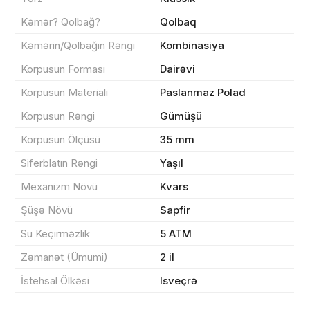
Kəmər? Qolbağ?
Qolbaq
Kəmərin/Qolbağın Rəngi
Kombinasiya
Korpusun Forması
Dairəvi
Sifarişin detalları
Korpusun Materialı
Paslanmaz Polad
0 ₼
Məhsul toplam
(0)
Korpusun Rəngi
Gümüşü
Korpusun Ölçüsü
35 mm
Endirim
0 ₼
Siferblatın Rəngi
Yaşıl
Çatdırılma
0 ₼
Mexanizm Növü
Kvars
Şüşə Növü
Sapfir
Yekun məbləğ
OK
0 ₼
Su Keçirməzlik
5 ATM
Zəmanət (Ümumi)
2 il
Sifarişi rəsmiləşdir
İstehsal Ölkəsi
Isveçrə