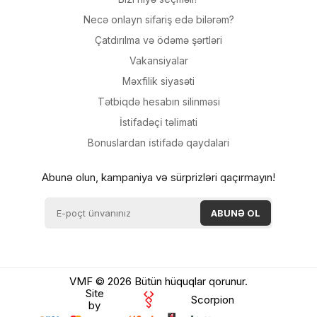
Necə onlayn sifariş edə bilərəm?
Çatdırılma və ödəmə şərtləri
Vakansiyalar
Məxfilik siyasəti
Tətbiqdə hesabın silinməsi
İsti̇fadəçi̇ təli̇mati
Bonuslardan i̇sti̇fadə qaydalari
Abunə olun, kampaniya və sürprizləri qaçırmayın!
VMF © 2026 Bütün hüquqlar qorunur.
Site
Scorpion
by