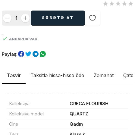
SƏBƏTƏ AT
.
ANBARDA VAR
Paylaş:
Təsvir
Taksitlə hissə-hissə ödə
Zəmanət
Çatdı
Kolleksiya
GRECA FLOURISH
Kolleksiya model
QUARTZ
Cins
Qadın
Məhsul(lar) səbətə əlavə edildi
Tərz
Klassik