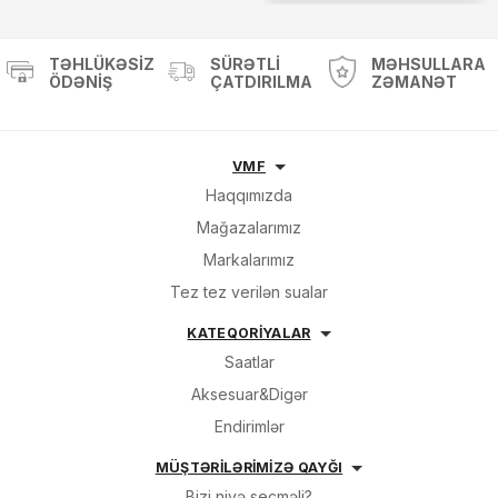
TƏHLÜKƏSIZ
SÜRƏTLI
MƏHSULLARA
ÖDƏNIŞ
ÇATDIRILMA
ZƏMANƏT
VMF
Haqqımızda
Mağazalarımız
Markalarımız
Tez tez verilən sualar
KATEQORİYALAR
Saatlar
Aksesuar&Digər
Endirimlər
MÜŞTƏRİLƏRİMİZƏ QAYĞI
Bizi niyə seçməli?