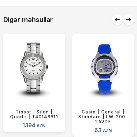
Alış-verişə davam et
Digər məhsullar
Tissot | Silen |
Casio | General |
Quartz | T40148611
Standard | LW-200-
2AVDF
1394
AZN
63
AZN