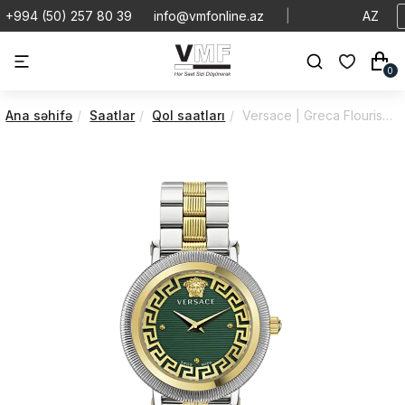
+994 (50) 257 80 39
info@vmfonline.az
|
AZ
0
Ana səhifə
Saatlar
Qol saatları
Versace | Greca Flourish | Quartz | VE7F00523