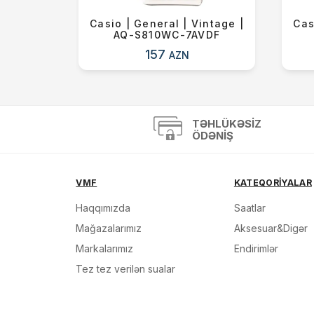
Quartz |
Casio | General | Vintage |
Cas
00
AQ-S810WC-7AVDF
157
AZN
TƏHLÜKƏSIZ
ÖDƏNIŞ
VMF
KATEQORİYALAR
Haqqımızda
Saatlar
Mağazalarımız
Aksesuar&Digər
Markalarımız
Endirimlər
Tez tez verilən sualar