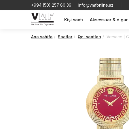
+994 (50) 257 80 39
info@vmfonline.az
|
Kişi saatı
Aksessuar & digər
Ana səhifə
Saatlar
Qol saatları
Versace | 