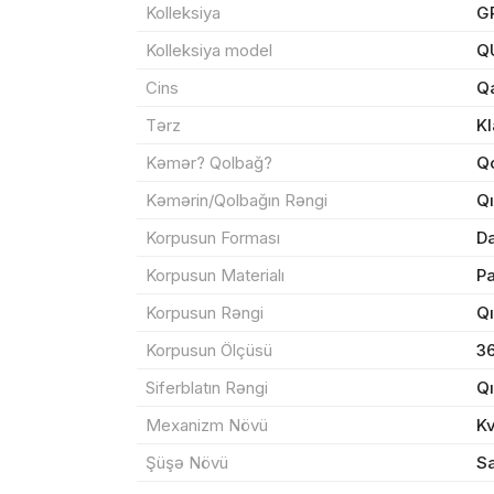
Kolleksiya
G
Kolleksiya model
Q
Məhs
Cins
Q
Tərz
Kl
Kəmər? Qolbağ?
Q
Sif
Kəmərin/Qolbağın Rəngi
Qı
Korpusun Forması
Da
Məh
Korpusun Materialı
P
End
Korpusun Rəngi
Qı
Çat
Korpusun Ölçüsü
3
Siferblatın Rəngi
Qı
Mexanizm Növü
K
Yeku
Şüşə Növü
Sa