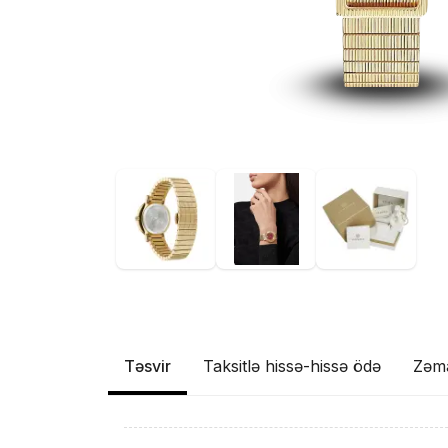
Təsvir
Taksitlə hissə-hissə ödə
Zəm