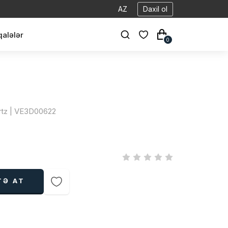
AZ
Daxil ol
alələr
0
rtz | VE3D00622
TƏ AT