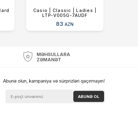
dard
Casio | Classic | Ladies |
Ferra
LTP-V005G-7AUDF
Qua
83
AZN
MƏHSULLARA
ZƏMANƏT
Abunə olun, kampaniya və sürprizləri qaçırmayın!