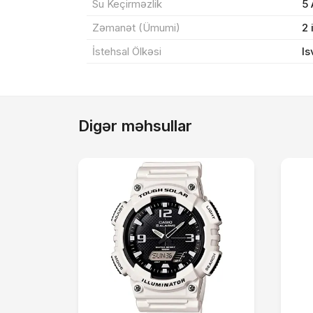
Su Keçirməzlik
5
Zəmanət (Ümumi)
2 
İstehsal Ölkəsi
Is
Digər məhsullar