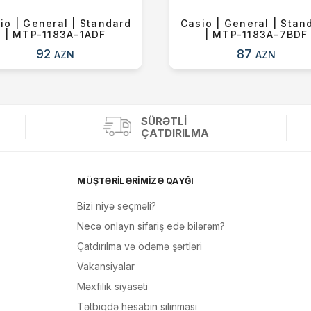
io | General | Standard
Casio | General | Stan
| MTP-1183A-1ADF
| MTP-1183A-7BDF
92
87
AZN
AZN
SÜRƏTLI
ÇATDIRILMA
MÜŞTƏRİLƏRİMİZƏ QAYĞI
Bizi niyə seçməli?
Necə onlayn sifariş edə bilərəm?
Çatdırılma və ödəmə şərtləri
Vakansiyalar
Məxfilik siyasəti
Tətbiqdə hesabın silinməsi