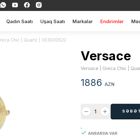
Qadın Saatı
Uşaq Saatı
Markalar
Endirimlər
Məq
Greca Chic | Quartz | VE3D00622
Versace
Versace | Greca Chic | Qua
1886
AZN
SƏBƏ
.
ANBARDA VAR