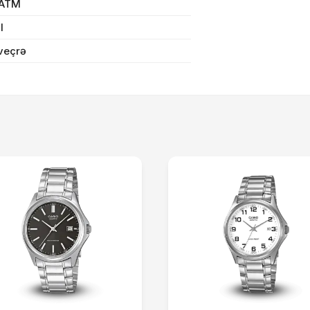
 ATM
Sifarişi rəsmiləşdir
il
veçrə
Alış-verişə davam et