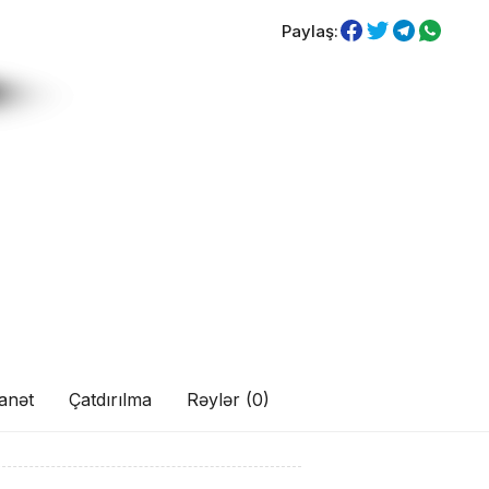
Paylaş:
anət
Çatdırılma
Rəylər (0)