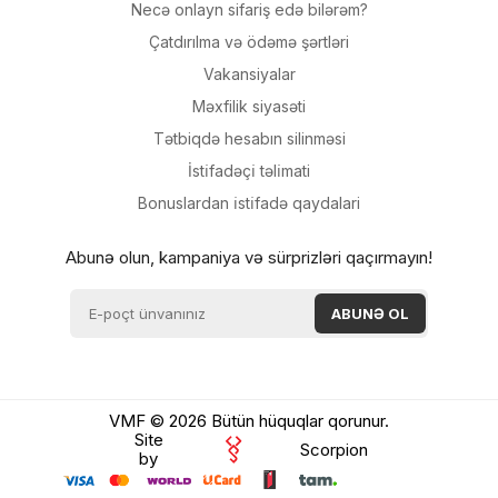
Necə onlayn sifariş edə bilərəm?
Çatdırılma və ödəmə şərtləri
Vakansiyalar
Məxfilik siyasəti
Tətbiqdə hesabın silinməsi
İsti̇fadəçi̇ təli̇mati
Bonuslardan i̇sti̇fadə qaydalari
Abunə olun, kampaniya və sürprizləri qaçırmayın!
VMF © 2026 Bütün hüquqlar qorunur.
Site
Scorpion
by