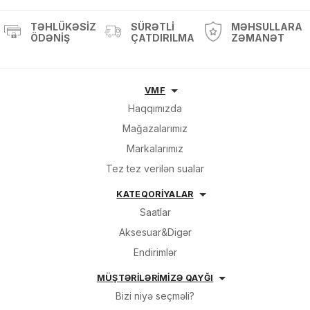
Məhsul(lar) səbətə əlavə edildi
TƏHLÜKƏSIZ
SÜRƏTLI
MƏHSULLARA
ÖDƏNIŞ
ÇATDIRILMA
ZƏMANƏT
Sifarişin detalları
VMF
Haqqımızda
0 ₼
Məhsul toplam
(0)
Mağazalarımız
Endirim
0 ₼
Markalarımız
Tez tez verilən sualar
Çatdırılma
0 ₼
KATEQORİYALAR
OK
Saatlar
Yekun məbləğ
0 ₼
Aksesuar&Digər
Endirimlər
Sifarişi rəsmiləşdir
MÜŞTƏRİLƏRİMİZƏ QAYĞI
Bizi niyə seçməli?
Alış-verişə davam et