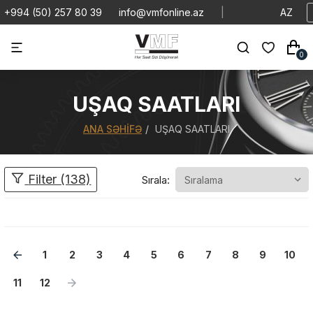
+994 (50) 257 80 39
info@vmfonline.az
|
AZ
0
UŞAQ SAATLARI
ANA SƏHIFƏ
UŞAQ SAATLARI
Filter (138)
Sırala:
1
2
3
4
5
6
7
8
9
10
11
12