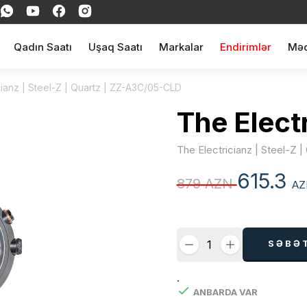
Qadın Saatı
Uşaq Saatı
Markalar
Endirimlər
Məq
cianz | Steel-Z | Quartz | ZZ-A3C/05-CLD
The Elect
The Electricianz | Steel-Z
615.3
879 AZN
AZ
SƏBƏ
.
ANBARDA VAR