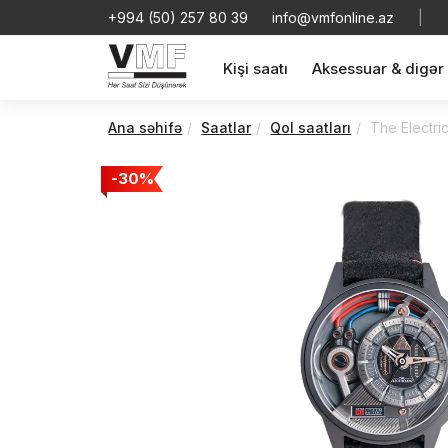
+994 (50) 257 80 39
info@vmfonline.az
|
Kişi saatı
Aksessuar & digər
Ana səhifə
Saatlar
Qol saatları
The Electri
-30%