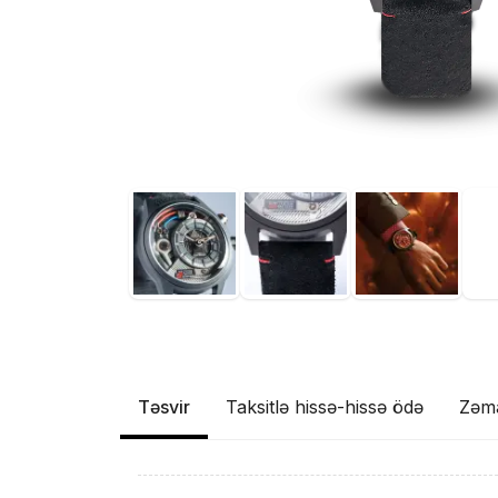
Təsvir
Taksitlə hissə-hissə ödə
Zəm