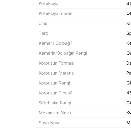
Kolleksiya
S
Kolleksiya model
Q
Məhs
Cins
Ki
Tərz
Sp
Kəmər? Qolbağ?
K
Sif
Kəmərin/Qolbağın Rəngi
Q
Korpusun Forması
Da
Məh
Korpusun Materialı
P
End
Korpusun Rəngi
G
Çat
Korpusun Ölçüsü
4
Siferblatın Rəngi
G
Mexanizm Növü
K
Yeku
Şüşə Növü
M