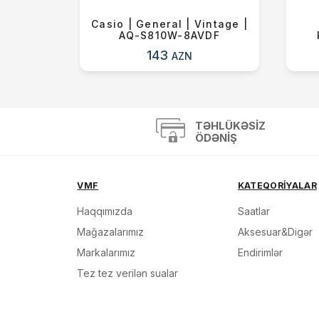
nce |
Casio | General | Vintage |
14712
AQ-S810W-8AVDF
143
AZN
TƏHLÜKƏSIZ
ÖDƏNIŞ
VMF
KATEQORİYALAR
Haqqımızda
Saatlar
Mağazalarımız
Aksesuar&Digər
Markalarımız
Endirimlər
Tez tez verilən sualar