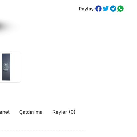
Paylaş:
anət
Çatdırılma
Rəylər (0)