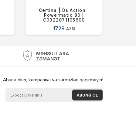
 |
Certina | Ds Action |
Cert
Powermatic 80 |
Phase
C0322071105600
1728
AZN
MƏHSULLARA
ZƏMANƏT
Abunə olun, kampaniya və sürprizləri qaçırmayın!