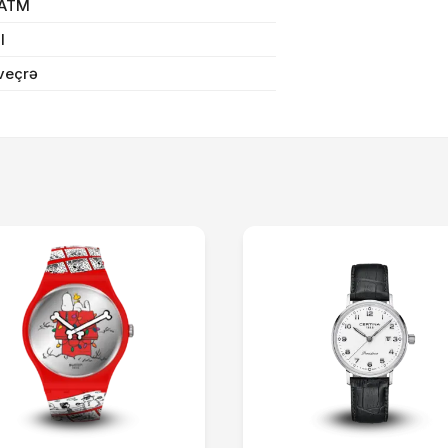
 ATM
Sifarişi rəsmiləşdir
il
veçrə
Alış-verişə davam et