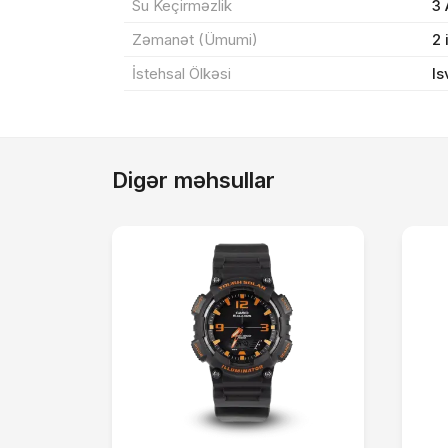
Su Keçirməzlik
3
Zəmanət (Ümumi)
2 
İstehsal Ölkəsi
Is
Digər məhsullar