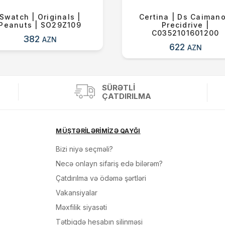
Swatch | Originals |
Certina | Ds Caimano
Peanuts | SO29Z109
Precidrive |
C0352101601200
382
AZN
622
AZN
SÜRƏTLI
ÇATDIRILMA
MÜŞTƏRİLƏRİMİZƏ QAYĞI
Bizi niyə seçməli?
Necə onlayn sifariş edə bilərəm?
Çatdırılma və ödəmə şərtləri
Vakansiyalar
Məxfilik siyasəti
Tətbiqdə hesabın silinməsi