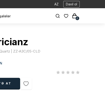
AZ
Daxil ol
alələr
0
ricianz
 | Quartz | ZZ-A3C/05-CLD
N
TƏ AT