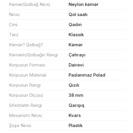
Kəmər/Qolbağ Növü
Neylon kəmər
Növü
Qol saatı
Məhsul(lar) səbətə əlavə edildi
Cins
Qadın
Tərz
Klassik
Kəmər? Qolbağ?
Kəmər
Sifarişin detalları
Kəmərin/Qolbağın Rəngi
Çəhrayı
Korpusun Forması
Dairəvi
0 ₼
Məhsul toplam
(0)
Korpusun Materialı
Paslanmaz Polad
Endirim
0 ₼
Korpusun Rəngi
Qızılı
Çatdırılma
0 ₼
Korpusun Ölçüsü
38 mm
Siferblatın Rəngi
Qarışıq
Mexanizm Növü
Kvars
Yekun məbləğ
OK
0 ₼
Şüşə Növü
Plastik