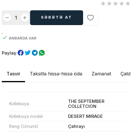
SƏBƏTƏ AT
.
ANBARDA VAR
Paylaş:
Təsvir
Taksitlə hissə-hissə ödə
Zəmanət
Çatdı
THE SEPTEMBER
Kolleksiya
COLLETCION
Kolleksiya model
DESERT MIRAGE
Rəng (Ümumi)
Çəhrayı