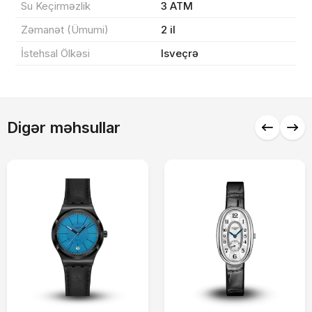
Sifarişi rəsmiləşdir
Su Keçirməzlik
3 ATM
Zəmanət (Ümumi)
2 il
İstehsal Ölkəsi
Isveçrə
Alış-verişə davam et
Digər məhsullar