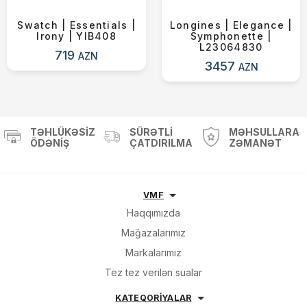
Swatch | Essentials |
Longines | Elegance |
Irony | YIB408
Symphonette |
L23064830
719
AZN
3457
AZN
TƏHLÜKƏSIZ
SÜRƏTLI
MƏHSULLARA
ÖDƏNIŞ
ÇATDIRILMA
ZƏMANƏT
VMF
Haqqımızda
Mağazalarımız
Markalarımız
Tez tez verilən sualar
KATEQORİYALAR