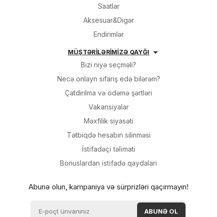
Saatlar
Aksesuar&Digər
Endirimlər
MÜŞTƏRİLƏRİMİZƏ QAYĞI
Bizi niyə seçməli?
Necə onlayn sifariş edə bilərəm?
Çatdırılma və ödəmə şərtləri
Vakansiyalar
Məxfilik siyasəti
Tətbiqdə hesabın silinməsi
İsti̇fadəçi̇ təli̇mati
Bonuslardan i̇sti̇fadə qaydalari
Abunə olun, kampaniya və sürprizləri qaçırmayın!