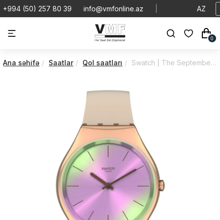
+994 (50) 257 80 39
info@vmfonline.az
|
AZ
0
Ana səhifə
Saatlar
Qol saatları
Swatch | The September Colletcion | Desert Mirage | SYXG122