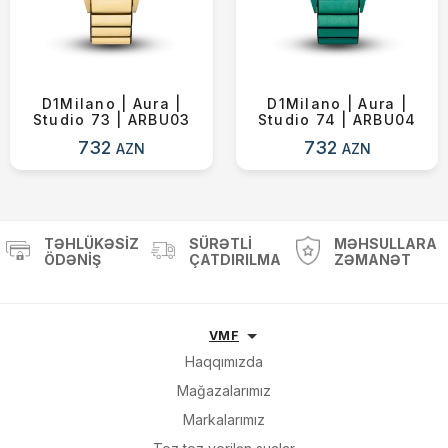
D1Milano | Aura |
D1Milano | Aura |
Studio 73 | ARBU03
Studio 74 | ARBU04
732
732
AZN
AZN
TƏHLÜKƏSIZ
SÜRƏTLI
MƏHSULLARA
ÖDƏNIŞ
ÇATDIRILMA
ZƏMANƏT
VMF
Haqqımızda
Mağazalarımız
Markalarımız