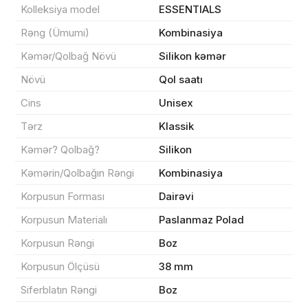
Kolleksiya model
ESSENTIALS
Rəng (Ümumi)
Kombinasiya
Kəmər/Qolbağ Növü
Silikon kəmər
Məhsul(lar) səbətə əlavə edildi
Növü
Qol saatı
Cins
Unisex
Tərz
Klassik
Sifarişin detalları
Kəmər? Qolbağ?
Silikon
Kəmərin/Qolbağın Rəngi
Kombinasiya
0 ₼
Məhsul toplam
(0)
Korpusun Forması
Dairəvi
Endirim
0 ₼
Korpusun Materialı
Paslanmaz Polad
Çatdırılma
0 ₼
Korpusun Rəngi
Boz
Korpusun Ölçüsü
38 mm
Yekun məbləğ
OK
0 ₼
Siferblatın Rəngi
Boz