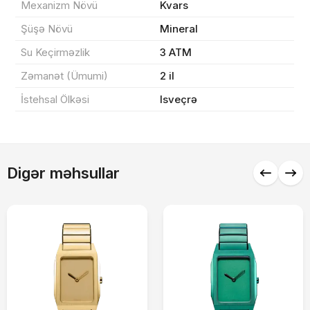
Mexanizm Növü
Kvars
Sifarişi rəsmiləşdir
Şüşə Növü
Mineral
Su Keçirməzlik
3 ATM
Alış-verişə davam et
Zəmanət (Ümumi)
2 il
İstehsal Ölkəsi
Isveçrə
Digər məhsullar