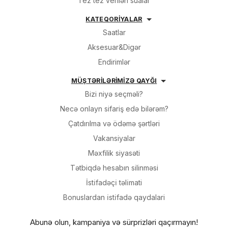
Tez tez verilən sualar
KATEQORİYALAR
Saatlar
Aksesuar&Digər
Endirimlər
MÜŞTƏRİLƏRİMİZƏ QAYĞI
Bizi niyə seçməli?
Necə onlayn sifariş edə bilərəm?
Çatdırılma və ödəmə şərtləri
Vakansiyalar
Məxfilik siyasəti
Tətbiqdə hesabın silinməsi
İsti̇fadəçi̇ təli̇mati
Bonuslardan i̇sti̇fadə qaydalari
Abunə olun, kampaniya və sürprizləri qaçırmayın!