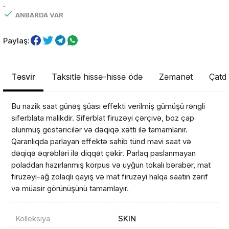
.
ANBARDA VAR
Paylaş:
Təsvir
Taksitlə hissə-hissə ödə
Zəmanət
Çatdı
Bu nazik saat günəş şüası effekti verilmiş gümüşü rəngli
siferblata malikdir. Siferblat firuzəyi çərçivə, boz çap
olunmuş göstəricilər və dəqiqə xətti ilə tamamlanır.
Qaranlıqda parlayan effektə sahib tünd mavi saat və
dəqiqə əqrəbləri ilə diqqət çəkir. Parlaq paslanmayan
poladdan hazırlanmış korpus və uyğun tokalı bərabər, mat
firuzəyi-ağ zolaqlı qayış və mat firuzəyi halqa saatın zərif
və müasir görünüşünü tamamlayır.
Kolleksiya
SKIN