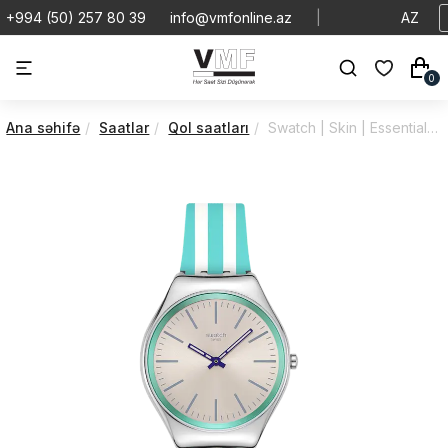
+994 (50) 257 80 39
info@vmfonline.az
|
AZ
0
Ana səhifə
Saatlar
Qol saatları
Swatch | Skin | Essentials | SYXS160