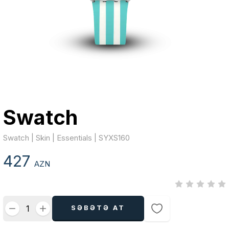
Swatch
Swatch | Skin | Essentials | SYXS160
427
AZN
SƏBƏTƏ AT