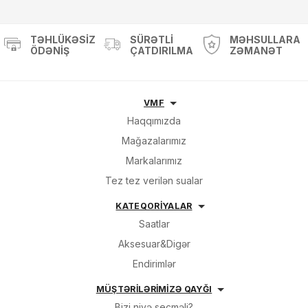
TƏHLÜKƏSIZ
SÜRƏTLI
MƏHSULLARA
ÖDƏNIŞ
ÇATDIRILMA
ZƏMANƏT
VMF
Haqqımızda
Mağazalarımız
Markalarımız
Tez tez verilən sualar
KATEQORİYALAR
Saatlar
Aksesuar&Digər
Endirimlər
MÜŞTƏRİLƏRİMİZƏ QAYĞI
Bizi niyə seçməli?