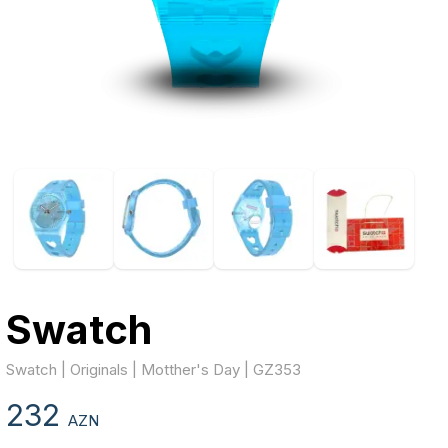
Swatch
Swatch | Originals | Motther's Day | GZ353
232
AZN