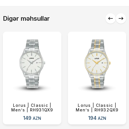
Alış-verişə davam et
Digər məhsullar
Lorus | Classic |
Lorus | Classic |
Men’s | RH931QX9
Men’s | RH932QX9
149
194
AZN
AZN