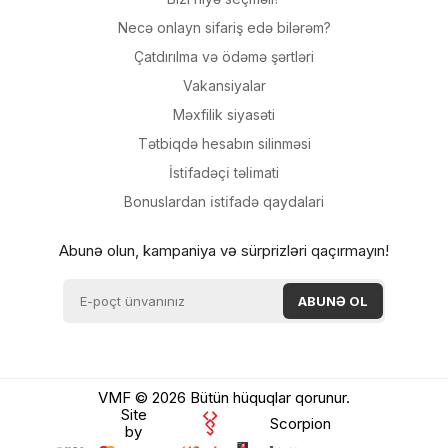
Necə onlayn sifariş edə bilərəm?
Çatdırılma və ödəmə şərtləri
Vakansiyalar
Məxfilik siyasəti
Tətbiqdə hesabın silinməsi
İsti̇fadəçi̇ təli̇mati
Bonuslardan i̇sti̇fadə qaydalari
Abunə olun, kampaniya və sürprizləri qaçırmayın!
VMF © 2026 Bütün hüquqlar qorunur.
Site
Scorpion
by