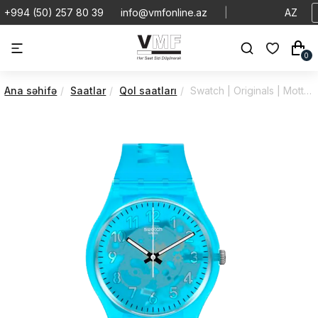
+994 (50) 257 80 39
info@vmfonline.az
|
AZ
0
Ana səhifə
Saatlar
Qol saatları
Swatch | Originals | Motther's Day | GZ353