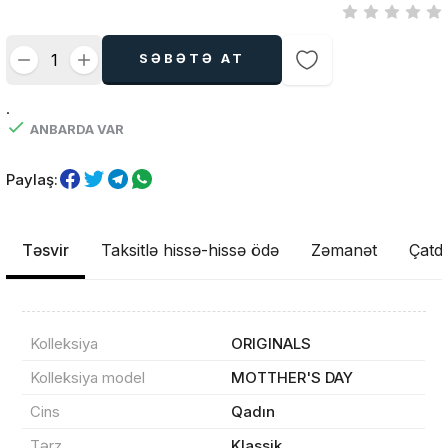
SƏBƏTƏ AT
.
ANBARDA VAR
Paylaş:
Təsvir
Taksitlə hissə-hissə ödə
Zəmanət
Çatdı
Kolleksiya
ORIGINALS
Kolleksiya model
MOTTHER'S DAY
Cins
Qadın
Məhsul(lar) səbətə əlavə edildi
Tərz
Klassik