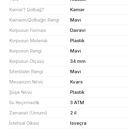
Kəmər? Qolbağ?
Kəmər
Kəmərin/Qolbağın Rəngi
Mavi
Korpusun Forması
Dairəvi
Sifarişin detalları
Korpusun Materialı
Plastik
0 ₼
Məhsul toplam
(0)
Korpusun Rəngi
Mavi
Korpusun Ölçüsü
34 mm
Endirim
0 ₼
Siferblatın Rəngi
Mavi
Çatdırılma
0 ₼
Mexanizm Növü
Kvars
Şüşə Növü
Plastik
Yekun məbləğ
OK
0 ₼
Su Keçirməzlik
3 ATM
Zəmanət (Ümumi)
2 il
Sifarişi rəsmiləşdir
İstehsal Ölkəsi
Isveçrə