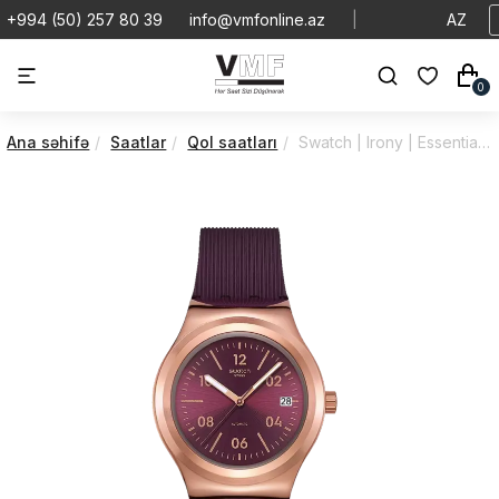
+994 (50) 257 80 39
info@vmfonline.az
|
AZ
0
Ana səhifə
Saatlar
Qol saatları
Swatch | Irony | Essentials | YIG401