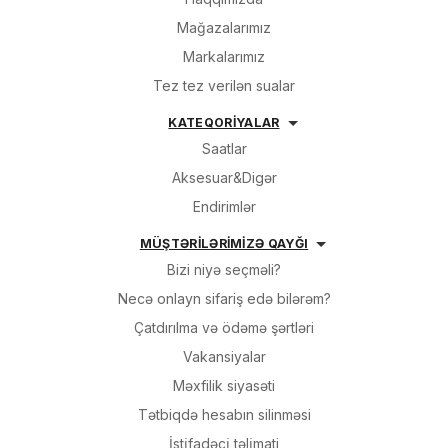
Mağazalarımız
Markalarımız
Tez tez verilən sualar
KATEQORİYALAR
Saatlar
Aksesuar&Digər
Endirimlər
MÜŞTƏRİLƏRİMİZƏ QAYĞI
Bizi niyə seçməli?
Necə onlayn sifariş edə bilərəm?
Çatdırılma və ödəmə şərtləri
Vakansiyalar
Məxfilik siyasəti
Tətbiqdə hesabın silinməsi
İsti̇fadəçi̇ təli̇mati