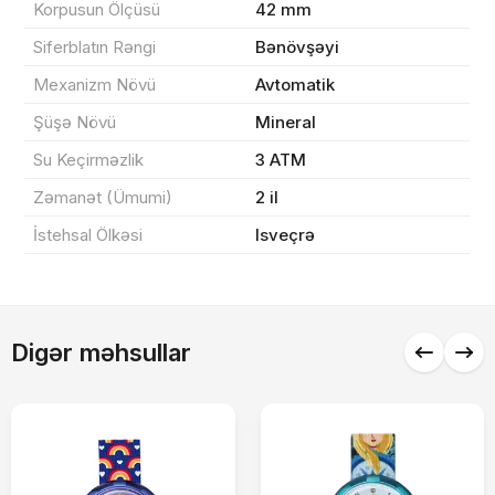
Korpusun Ölçüsü
42 mm
Yekun məbləğ
OK
0 ₼
Siferblatın Rəngi
Bənövşəyi
Sifarişi rəsmiləşdir
Mexanizm Növü
Avtomatik
Şüşə Növü
Mineral
Su Keçirməzlik
3 ATM
Alış-verişə davam et
Zəmanət (Ümumi)
2 il
İstehsal Ölkəsi
Isveçrə
Digər məhsullar