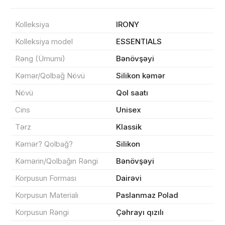
Kolleksiya
IRONY
Kolleksiya model
ESSENTIALS
Rəng (Ümumi)
Bənövşəyi
Məhsul(lar) səbətə əlavə edildi
Kəmər/Qolbağ Növü
Silikon kəmər
Növü
Qol saatı
Cins
Unisex
Sifarişin detalları
Tərz
Klassik
Kəmər? Qolbağ?
Silikon
0 ₼
Məhsul toplam
(0)
Kəmərin/Qolbağın Rəngi
Bənövşəyi
Endirim
0 ₼
Korpusun Forması
Dairəvi
Çatdırılma
0 ₼
Korpusun Materialı
Paslanmaz Polad
Korpusun Rəngi
Çəhrayı qızılı