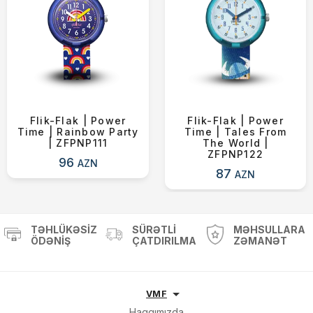
Flik-Flak | Power
Flik-Flak | Power
Time | Rainbow Party
Time | Tales From
| ZFPNP111
The World |
ZFPNP122
96
AZN
87
AZN
TƏHLÜKƏSIZ
SÜRƏTLI
MƏHSULLARA
ÖDƏNIŞ
ÇATDIRILMA
ZƏMANƏT
VMF
Haqqımızda