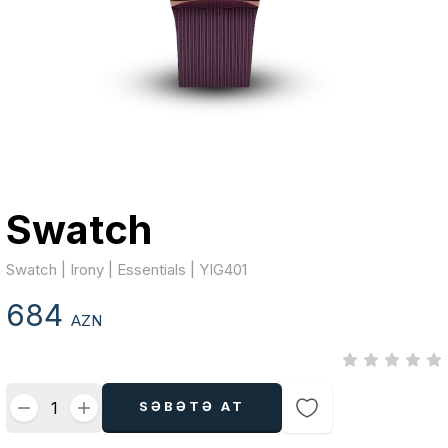
Swatch
Swatch | Irony | Essentials | YIG401
684
AZN
SƏBƏTƏ AT