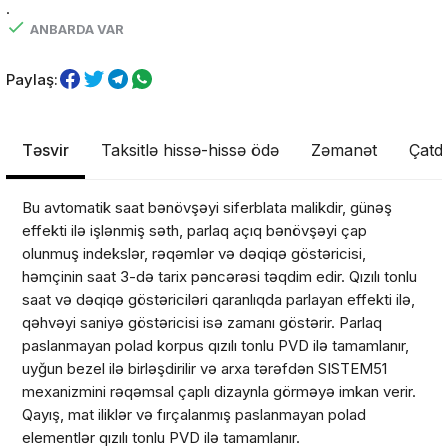
.
ANBARDA VAR
Paylaş:
Təsvir
Taksitlə hissə-hissə ödə
Zəmanət
Çatdı
Bu avtomatik saat bənövşəyi siferblata malikdir, günəş
effekti ilə işlənmiş səth, parlaq açıq bənövşəyi çap
olunmuş indekslər, rəqəmlər və dəqiqə göstəricisi,
həmçinin saat 3-də tarix pəncərəsi təqdim edir. Qızılı tonlu
saat və dəqiqə göstəriciləri qaranlıqda parlayan effekti ilə,
qəhvəyi saniyə göstəricisi isə zamanı göstərir. Parlaq
paslanmayan polad korpus qızılı tonlu PVD ilə tamamlanır,
uyğun bezel ilə birləşdirilir və arxa tərəfdən SISTEM51
mexanizmini rəqəmsal çaplı dizaynla görməyə imkan verir.
Qayış, mat iliklər və fırçalanmış paslanmayan polad
elementlər qızılı tonlu PVD ilə tamamlanır.