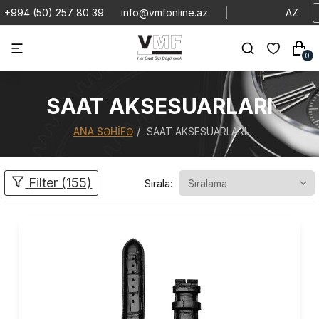
+994 (50) 257 80 39
info@vmfonline.az
|
AZ
0
SAAT AKSESUARLARI
ANA SƏHIFƏ
SAAT AKSESUARLARI
Filter (155)
Sırala: