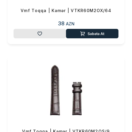
Vmf Toqqa | Kəmər | VTKR60M2OX/64
38
AZN
Səbətə At
Vmf Toqqa | Kəmər | VTKR60M2OS/9