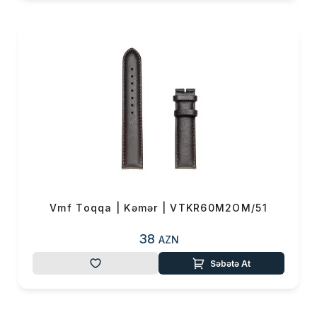
Çatdırılma
0 ₼
OK
Yekun məbləğ
0 ₼
Sifarişi rəsmiləşdir
Alış-verişə davam et
Vmf Toqqa | Kəmər | VTKR60M2OM/51
38
AZN
Səbətə At