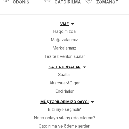
ÖDƏNIŞ
ÇATDIRILMA
ZƏMANƏT
VMF
Haqqımızda
Mağazalarımız
Markalarımız
Tez tez verilən sualar
KATEQORİYALAR
Saatlar
Aksesuar&Digər
Endirimlər
MÜŞTƏRİLƏRİMİZƏ QAYĞI
Bizi niyə seçməli?
Necə onlayn sifariş edə bilərəm?
Çatdırılma və ödəmə şərtləri