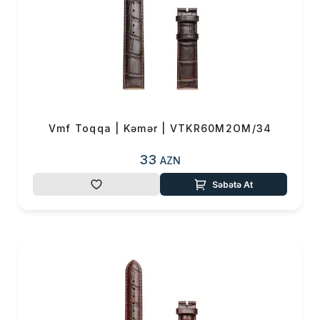
Vmf Toqqa | Kəmər | VTKR60M2OM/34
33
AZN
Səbətə At