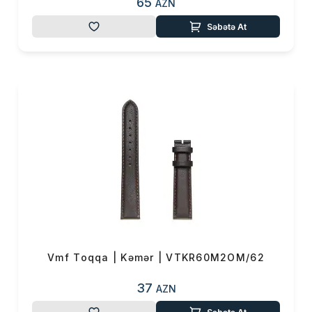
65
AZN
Səbətə At
Vmf Toqqa | Kəmər | VTKR60M2OM/62
37
AZN