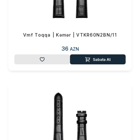
Vmf Toqqa | Kəmər | VTKR60N2BN/11
36
AZN
Səbətə At