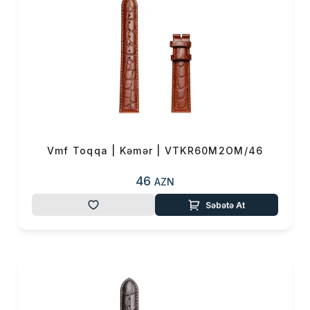
Vmf Toqqa | Kəmər | VTKR60M2OM/46
46
AZN
Səbətə At