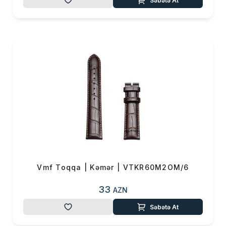
Səbətə At
Məhsul(lar) səbətə əlavə edildi
Sifarişin detalları
Vmf Toqqa | Kəmər | VTKR60M2OM/6
0 ₼
Məhsul toplam
(0)
33
AZN
Səbətə At
Endirim
0 ₼