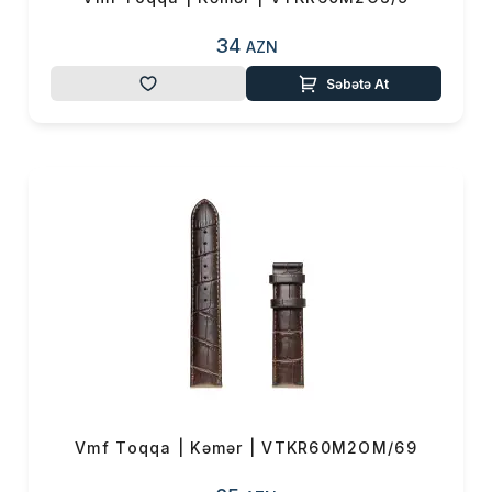
34
AZN
Səbətə At
Vmf Toqqa | Kəmər | VTKR60M2OM/69