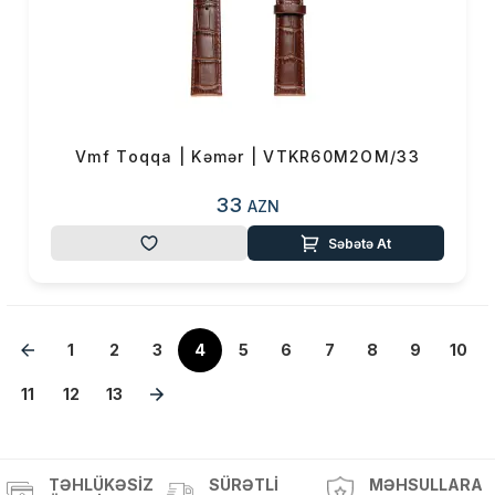
Vmf Toqqa | Kəmər | VTKR60M2OM/33
33
AZN
Səbətə At
1
2
3
4
5
6
7
8
9
10
11
12
13
TƏHLÜKƏSIZ
SÜRƏTLI
MƏHSULLARA