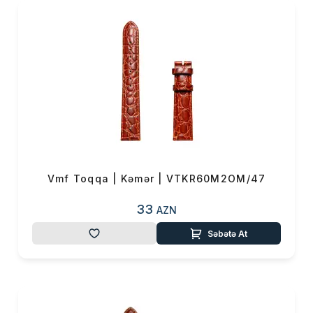
Vmf Toqqa | Kəmər | VTKR60M2OM/47
33
AZN
Səbətə At