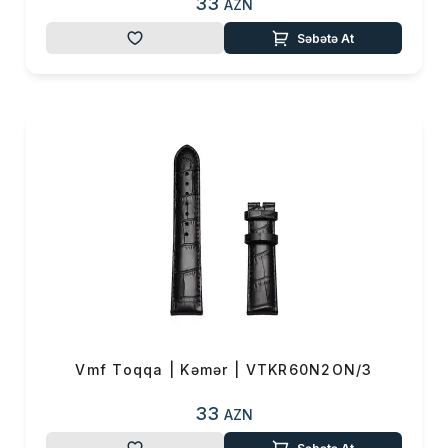
33
AZN
Səbətə At
Vmf Toqqa | Kəmər | VTKR60N2ON/3
33
AZN