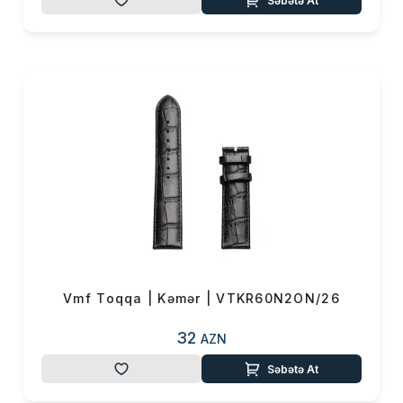
Səbətə At
Məhsul(lar) səbətə əlavə edildi
Sifarişin detalları
Vmf Toqqa | Kəmər | VTKR60N2ON/26
0 ₼
Məhsul toplam
(0)
32
AZN
Səbətə At
Endirim
0 ₼