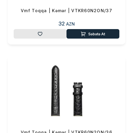
Vmf Toqqa | Kəmər | VTKR60N2ON/37
32
AZN
Səbətə At
Vmf Toqqa | Kəmər | VTKR60N2ON/36