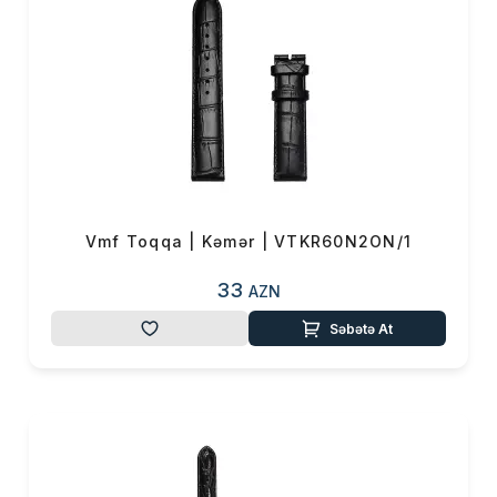
Vmf Toqqa | Kəmər | VTKR60N2ON/1
33
AZN
Səbətə At