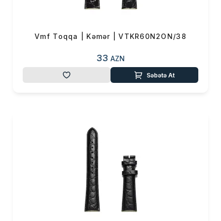
Vmf Toqqa | Kəmər | VTKR60N2ON/38
33
AZN
Səbətə At