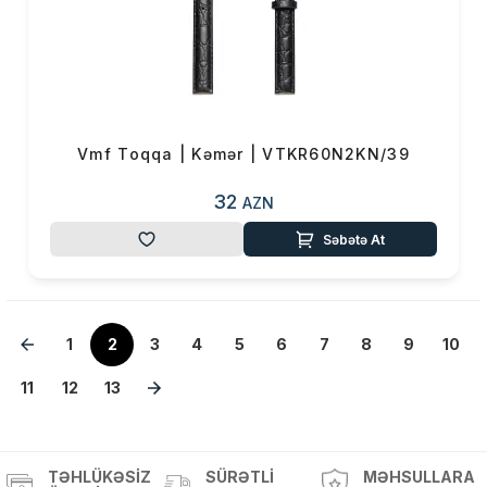
Vmf Toqqa | Kəmər | VTKR60N2KN/39
32
AZN
Səbətə At
1
2
3
4
5
6
7
8
9
10
11
12
13
TƏHLÜKƏSIZ
SÜRƏTLI
MƏHSULLARA