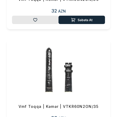
32
AZN
Səbətə At
Vmf Toqqa | Kəmər | VTKR60N2ON/35