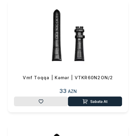
Vmf Toqqa | Kəmər | VTKR60N2ON/2
33
AZN
Səbətə At