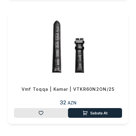
Çatdırılma
0 ₼
OK
Yekun məbləğ
0 ₼
Sifarişi rəsmiləşdir
Alış-verişə davam et
Vmf Toqqa | Kəmər | VTKR60N2ON/25
32
AZN
Səbətə At