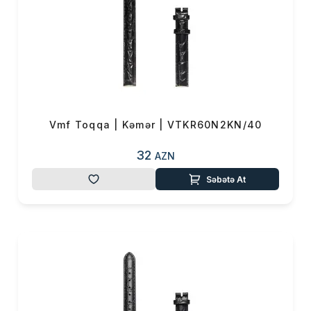
Vmf Toqqa | Kəmər | VTKR60N2KN/40
32
AZN
Səbətə At