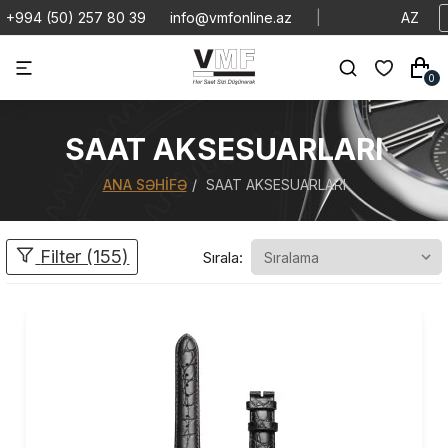
+994 (50) 257 80 39
info@vmfonline.az
|
AZ
0
SAAT AKSESUARLARI
ANA SƏHIFƏ
SAAT AKSESUARLARI
Filter (155)
Sırala: