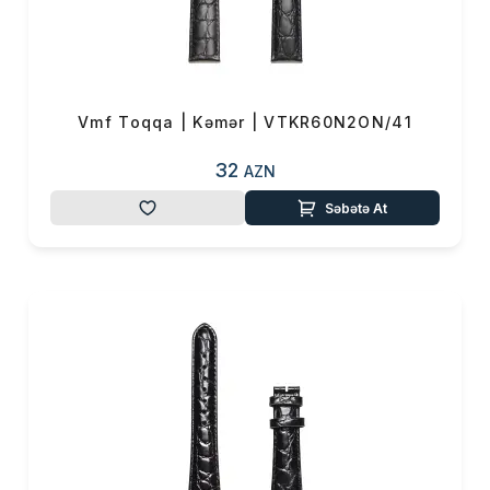
Vmf Toqqa | Kəmər | VTKR60N2ON/41
32
AZN
Səbətə At