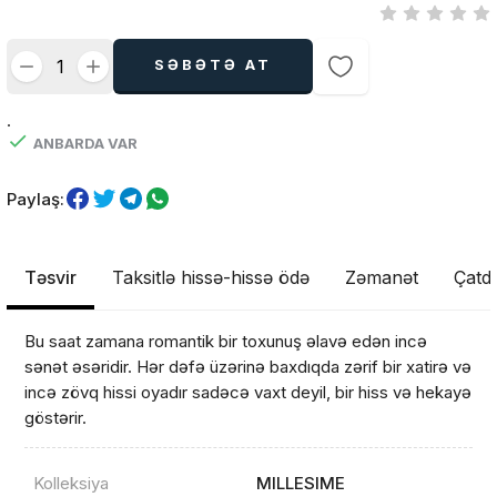
SƏBƏTƏ AT
.
ANBARDA VAR
Paylaş:
Təsvir
Taksitlə hissə-hissə ödə
Zəmanət
Çatdı
Bu saat zamana romantik bir toxunuş əlavə edən incə
sənət əsəridir. Hər dəfə üzərinə baxdıqda zərif bir xatirə və
incə zövq hissi oyadır sadəcə vaxt deyil, bir hiss və hekayə
göstərir.
Kolleksiya
MILLESIME