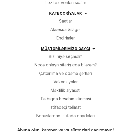
Tez tez verilən sualar
KATEQORİYALAR
Saatlar
Aksesuar&Digər
Endirimlər
MÜŞTƏRİLƏRİMİZƏ QAYĞI
Bizi niyə seçməli?
Necə onlayn sifariş edə bilərəm?
Çatdırılma və ödəmə şərtləri
Vakansiyalar
Məxfilik siyasəti
Tətbiqdə hesabın silinməsi
İsti̇fadəçi̇ təli̇mati
Bonuslardan i̇sti̇fadə qaydalari
Abunə olun, kampaniya və sürprizləri qaçırmayın!