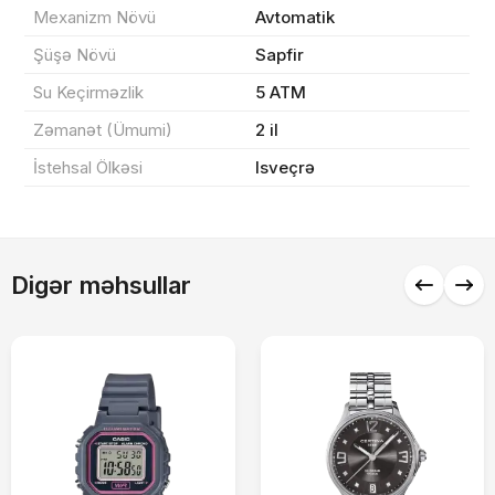
Mexanizm Növü
Avtomatik
Sifarişi rəsmiləşdir
Şüşə Növü
Sapfir
Su Keçirməzlik
5 ATM
Alış-verişə davam et
Zəmanət (Ümumi)
2 il
İstehsal Ölkəsi
Isveçrə
Digər məhsullar