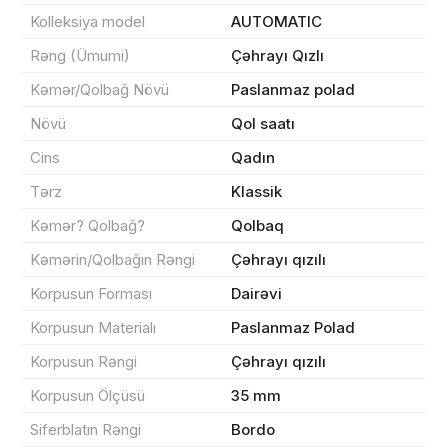
Kolleksiya model
AUTOMATIC
Rəng (Ümumi)
Çəhrayı Qızlı
Kəmər/Qolbağ Növü
Paslanmaz polad
Məhsul(lar) səbətə əlavə edildi
Növü
Qol saatı
Cins
Qadın
Tərz
Klassik
Sifarişin detalları
Kəmər? Qolbağ?
Qolbaq
0 ₼
Kəmərin/Qolbağın Rəngi
Çəhrayı qızılı
Məhsul toplam
(0)
Korpusun Forması
Dairəvi
Endirim
0 ₼
Korpusun Materialı
Paslanmaz Polad
Çatdırılma
0 ₼
Korpusun Rəngi
Çəhrayı qızılı
Korpusun Ölçüsü
35 mm
Yekun məbləğ
OK
0 ₼
Siferblatın Rəngi
Bordo