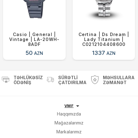
Casio | General |
Certina | Ds Dream |
Vintage | LA-20WH-
Lady Titanium |
8ADF
C0212104408600
50
1337
AZN
AZN
TƏHLÜKƏSIZ
SÜRƏTLI
MƏHSULLARA
ÖDƏNIŞ
ÇATDIRILMA
ZƏMANƏT
VMF
Haqqımızda
Mağazalarımız
Markalarımız