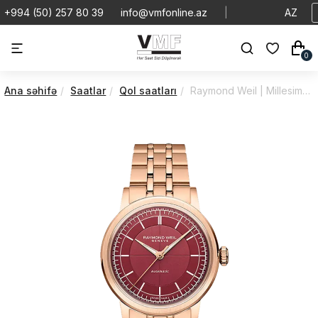
+994 (50) 257 80 39
info@vmfonline.az
|
AZ
0
Ana səhifə
Saatlar
Qol saatları
Raymond Weil | Millesime | Automatic | 2125-P5-45001