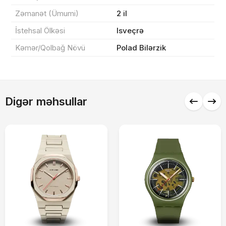
Sifarişi rəsmiləşdir
Zəmanət (Ümumi)
2 il
İstehsal Ölkəsi
Isveçrə
Alış-verişə davam et
Kəmər/Qolbağ Növü
Polad Bilərzik
Digər məhsullar