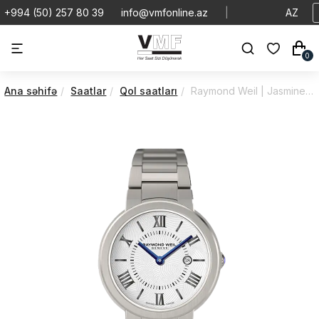
+994 (50) 257 80 39
info@vmfonline.az
|
AZ
0
Ana səhifə
Saatlar
Qol saatları
Raymond Weil | Jasmine | Quartz | 5240-ST-00661