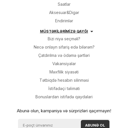
Saatlar
Aksesuar&Digər
Endirimlər
MÜŞTƏRİLƏRİMİZƏ QAYĞI
Bizi niyə seçməli?
Necə onlayn sifariş edə bilərəm?
Çatdırılma və ödəmə şərtləri
Vakansiyalar
Məxfilik siyasəti
Tətbiqdə hesabın silinməsi
İsti̇fadəçi̇ təli̇mati
Bonuslardan i̇sti̇fadə qaydalari
Abunə olun, kampaniya və sürprizləri qaçırmayın!