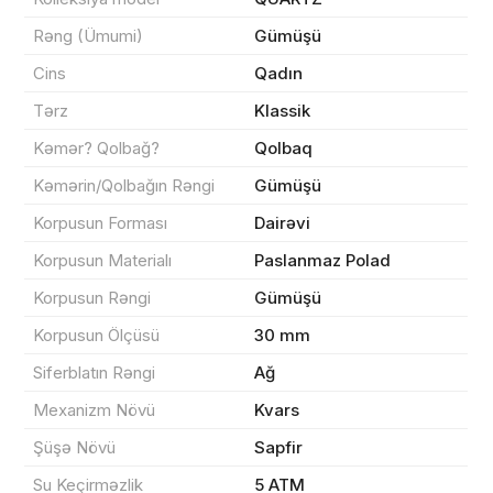
Rəng (Ümumi)
Gümüşü
Məhsul(lar) səbətə əlavə edildi
Cins
Qadın
Tərz
Klassik
Kəmər? Qolbağ?
Qolbaq
Kəmərin/Qolbağın Rəngi
Gümüşü
Sifarişin detalları
Korpusun Forması
Dairəvi
0 ₼
Məhsul toplam
(0)
Korpusun Materialı
Paslanmaz Polad
Korpusun Rəngi
Gümüşü
Endirim
0 ₼
Korpusun Ölçüsü
30 mm
Çatdırılma
0 ₼
Siferblatın Rəngi
Ağ
Mexanizm Növü
Kvars
Yekun məbləğ
OK
0 ₼
Şüşə Növü
Sapfir
Su Keçirməzlik
5 ATM