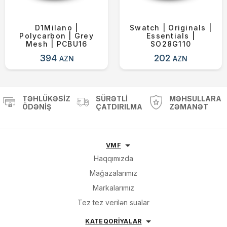
D1Milano |
Swatch | Originals |
Polycarbon | Grey
Essentials |
Mesh | PCBU16
SO28G110
394
202
AZN
AZN
TƏHLÜKƏSIZ
SÜRƏTLI
MƏHSULLARA
ÖDƏNIŞ
ÇATDIRILMA
ZƏMANƏT
VMF
Haqqımızda
Mağazalarımız
Markalarımız
Tez tez verilən sualar
KATEQORİYALAR