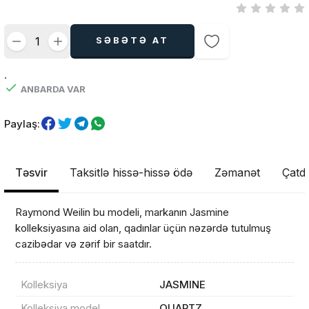
SƏBƏTƏ AT
.
ANBARDA VAR
Paylaş:
Təsvir
Taksitlə hissə-hissə ödə
Zəmanət
Çatdı
Raymond Weilin bu modeli, markanın Jasmine
kolleksiyasına aid olan, qadınlar üçün nəzərdə tutulmuş
cazibədar və zərif bir saatdır.
Kolleksiya
JASMINE
Kolleksiya model
QUARTZ