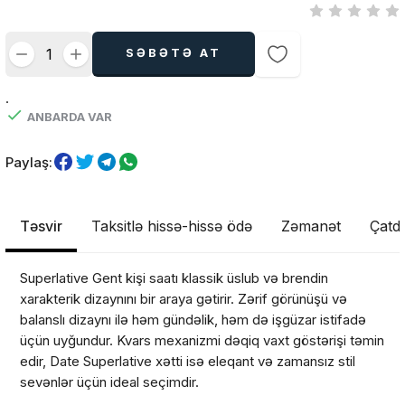
SƏBƏTƏ AT
.
ANBARDA VAR
Paylaş:
Təsvir
Taksitlə hissə-hissə ödə
Zəmanət
Çatdı
Superlative Gent kişi saatı klassik üslub və brendin
xarakterik dizaynını bir araya gətirir. Zərif görünüşü və
balanslı dizaynı ilə həm gündəlik, həm də işgüzar istifadə
üçün uyğundur. Kvars mexanizmi dəqiq vaxt göstərişi təmin
edir, Date Superlative xətti isə eleqant və zamansız stil
sevənlər üçün ideal seçimdir.