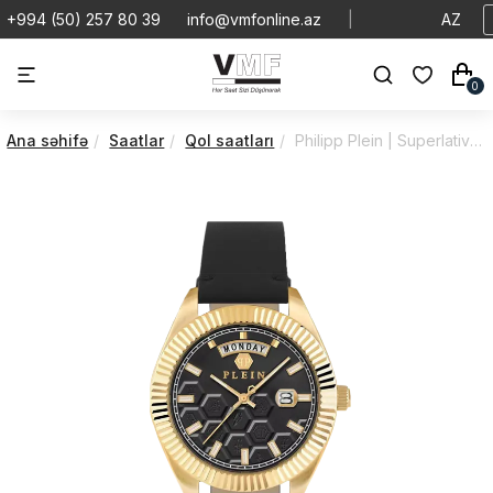
+994 (50) 257 80 39
info@vmfonline.az
|
AZ
0
Ana səhifə
Saatlar
Qol saatları
Philipp Plein | Superlative | Gent | PWPVA0224