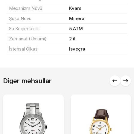
Mexanizm Növü
Kvars
Sifarişi rəsmiləşdir
Şüşə Növü
Mineral
Su Keçirməzlik
5 ATM
Alış-verişə davam et
Zəmanət (Ümumi)
2 il
İstehsal Ölkəsi
Isveçrə
Digər məhsullar