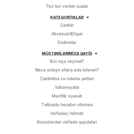
Tez tez verilən sualar
KATEQORİYALAR
Saatlar
Aksesuar&Digər
Endirimlər
MÜŞTƏRİLƏRİMİZƏ QAYĞI
Bizi niyə seçməli?
Necə onlayn sifariş edə bilərəm?
Çatdırılma və ödəmə şərtləri
Vakansiyalar
Məxfilik siyasəti
Tətbiqdə hesabın silinməsi
İsti̇fadəçi̇ təli̇mati
Bonuslardan i̇sti̇fadə qaydalari