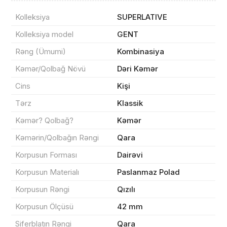
Kolleksiya
SUPERLATIVE
Kolleksiya model
GENT
Məhsul(lar) səbətə əlavə edildi
Rəng (Ümumi)
Kombinasiya
Kəmər/Qolbağ Növü
Dəri Kəmər
Cins
Kişi
Sifarişin detalları
Tərz
Klassik
Kəmər? Qolbağ?
Kəmər
0 ₼
Məhsul toplam
(0)
Kəmərin/Qolbağın Rəngi
Qara
Korpusun Forması
Dairəvi
Endirim
0 ₼
Korpusun Materialı
Paslanmaz Polad
Çatdırılma
0 ₼
Korpusun Rəngi
Qızılı
Korpusun Ölçüsü
42 mm
Yekun məbləğ
OK
0 ₼
Siferblatın Rəngi
Qara