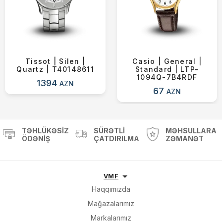
Tissot | Silen |
Casio | General |
Quartz | T40148611
Standard | LTP-
1094Q-7B4RDF
1394
AZN
67
AZN
TƏHLÜKƏSIZ
SÜRƏTLI
MƏHSULLARA
ÖDƏNIŞ
ÇATDIRILMA
ZƏMANƏT
VMF
Haqqımızda
Mağazalarımız
Markalarımız