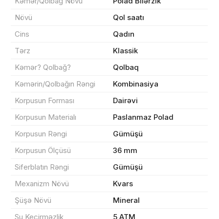
Kəmər/Qolbağ Növü
Polad Bilərzik
Növü
Qol saatı
Məhsul(lar) səbətə əlavə edildi
Cins
Qadın
Tərz
Klassik
Kəmər? Qolbağ?
Qolbaq
Sifarişin detalları
Kəmərin/Qolbağın Rəngi
Kombinasiya
Korpusun Forması
Dairəvi
0 ₼
Məhsul toplam
(0)
Korpusun Materialı
Paslanmaz Polad
Endirim
0 ₼
Korpusun Rəngi
Gümüşü
Korpusun Ölçüsü
36 mm
Çatdırılma
0 ₼
Siferblatın Rəngi
Gümüşü
Mexanizm Növü
Kvars
Yekun məbləğ
OK
0 ₼
Şüşə Növü
Mineral
Su Keçirməzlik
5 ATM
Sifarişi rəsmiləşdir