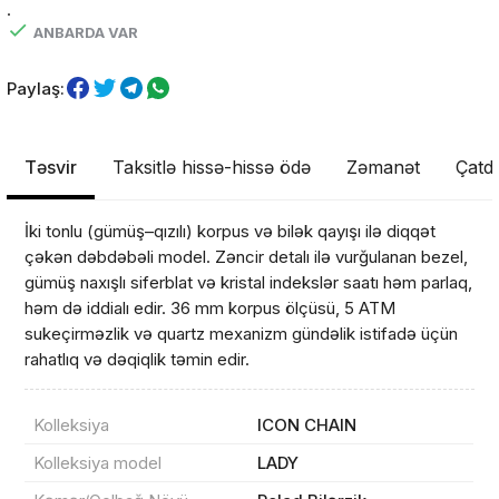
.
ANBARDA VAR
Paylaş:
Təsvir
Taksitlə hissə-hissə ödə
Zəmanət
Çatdı
İki tonlu (gümüş–qızılı) korpus və bilək qayışı ilə diqqət
çəkən dəbdəbəli model. Zəncir detalı ilə vurğulanan bezel,
gümüş naxışlı siferblat və kristal indekslər saatı həm parlaq,
həm də iddialı edir. 36 mm korpus ölçüsü, 5 ATM
sukeçirməzlik və quartz mexanizm gündəlik istifadə üçün
rahatlıq və dəqiqlik təmin edir.
Kolleksiya
ICON CHAIN
Kolleksiya model
LADY