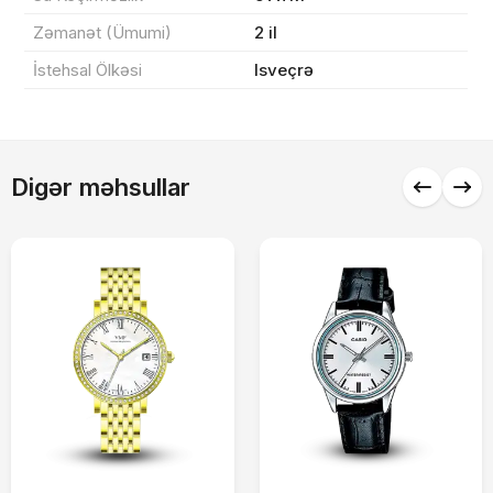
Zəmanət (Ümumi)
2 il
İstehsal Ölkəsi
Isveçrə
Alış-verişə davam et
Digər məhsullar