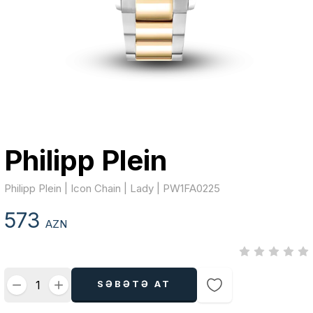
Philipp Plein
Philipp Plein | Icon Chain | Lady | PW1FA0225
573
AZN
SƏBƏTƏ AT