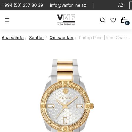
+994 (50) 257 80 39
info@vmfonline.az
|
AZ
0
Ana səhifə
Saatlar
Qol saatları
Philipp Plein | Icon Chain | Lady | PW1FA0225