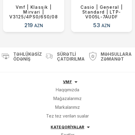
Vmf | Klassi̇k |
Casio | General |
Mi̇rvari̇ |
Standard | LTP-
V3125/4PS0/6S0/08
V005L-7AUDF
219
53
AZN
AZN
TƏHLÜKƏSIZ
SÜRƏTLI
MƏHSULLARA
ÖDƏNIŞ
ÇATDIRILMA
ZƏMANƏT
VMF
Haqqımızda
Mağazalarımız
Markalarımız
Tez tez verilən sualar
KATEQORİYALAR
Saatlar