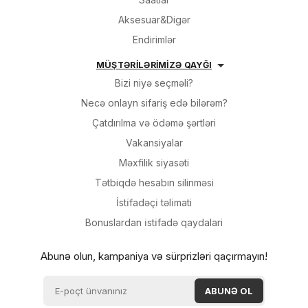
Aksesuar&Digər
Endirimlər
MÜŞTƏRİLƏRİMİZƏ QAYĞI
Bizi niyə seçməli?
Necə onlayn sifariş edə bilərəm?
Çatdırılma və ödəmə şərtləri
Vakansiyalar
Məxfilik siyasəti
Tətbiqdə hesabın silinməsi
İsti̇fadəçi̇ təli̇mati
Bonuslardan i̇sti̇fadə qaydalari
Abunə olun, kampaniya və sürprizləri qaçırmayın!