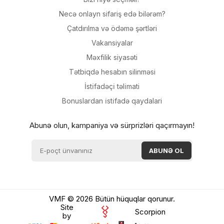
Necə onlayn sifariş edə bilərəm?
Çatdırılma və ödəmə şərtləri
Vakansiyalar
Məxfilik siyasəti
Tətbiqdə hesabın silinməsi
İsti̇fadəçi̇ təli̇mati
Bonuslardan i̇sti̇fadə qaydalari
Abunə olun, kampaniya və sürprizləri qaçırmayın!
VMF © 2026 Bütün hüquqlar qorunur.
Site
Scorpion
by