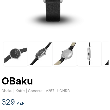
OBaku
Obaku | Kaffe | Coconut | V257LHCNRB
329
AZN