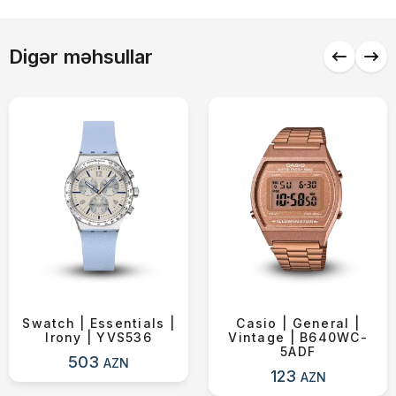
Alış-verişə davam et
Digər məhsullar
Swatch | Essentials |
Casio | General |
Irony | YVS536
Vintage | B640WC-
5ADF
503
AZN
123
AZN