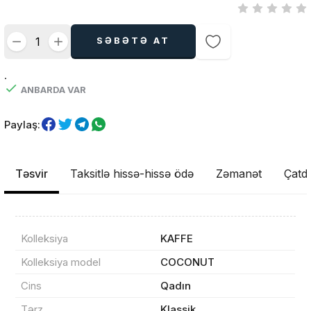
SƏBƏTƏ AT
.
ANBARDA VAR
Paylaş:
Təsvir
Taksitlə hissə-hissə ödə
Zəmanət
Çatdı
Kolleksiya
KAFFE
Kolleksiya model
COCONUT
Cins
Qadın
Məhsul(lar) səbətə əlavə edildi
Tərz
Klassik