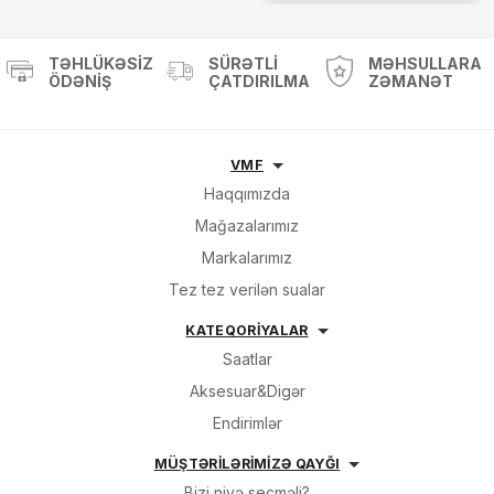
TƏHLÜKƏSIZ
SÜRƏTLI
MƏHSULLARA
ÖDƏNIŞ
ÇATDIRILMA
ZƏMANƏT
VMF
Haqqımızda
Mağazalarımız
Markalarımız
Tez tez verilən sualar
KATEQORİYALAR
Saatlar
Aksesuar&Digər
Endirimlər
MÜŞTƏRİLƏRİMİZƏ QAYĞI
Bizi niyə seçməli?