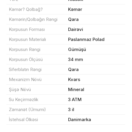
Kəmər? Qolbağ?
Kəmər
Kəmərin/Qolbağın Rəngi
Qara
Korpusun Forması
Dairəvi
Sifarişin detalları
Korpusun Materialı
Paslanmaz Polad
0 ₼
Məhsul toplam
(0)
Korpusun Rəngi
Gümüşü
Korpusun Ölçüsü
34 mm
Endirim
0 ₼
Siferblatın Rəngi
Qara
Çatdırılma
0 ₼
Mexanizm Növü
Kvars
Şüşə Növü
Mineral
Yekun məbləğ
OK
0 ₼
Su Keçirməzlik
3 ATM
Zəmanət (Ümumi)
3 il
Sifarişi rəsmiləşdir
İstehsal Ölkəsi
Danimarka