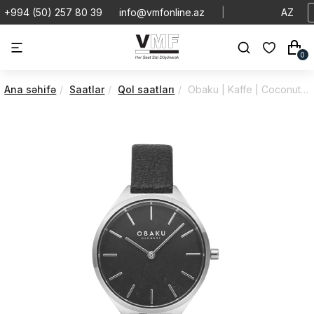
+994 (50) 257 80 39
info@vmfonline.az
|
AZ
0
Ana səhifə
Saatlar
Qol saatları
Obaku | Kaffe | Coconut | V257LHCNRB