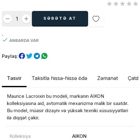
SƏBƏTƏ AT
.
ANBARDA VAR
Paylaş:
Təsvir
Taksitlə hissə-hissə ödə
Zəmanət
Çatdı
Maurice Lacroixin bu modeli, markanın AIKON
kolleksiyasına aid, avtomatik mexanizmə malik bir saatdır.
Bu model, müasir dizaynı və yüksək texniki xüsusiyyətləri
ilə diqqət çəkir.
Kolleksiya
AIKON