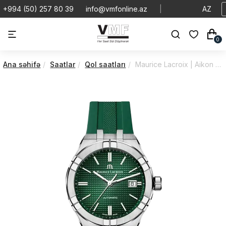
+994 (50) 257 80 39
info@vmfonline.az
|
AZ
0
Ana səhifə
Saatlar
Qol saatları
Maurice Lacroix | Aikon | Automatic | AI6008-SS000-630-5