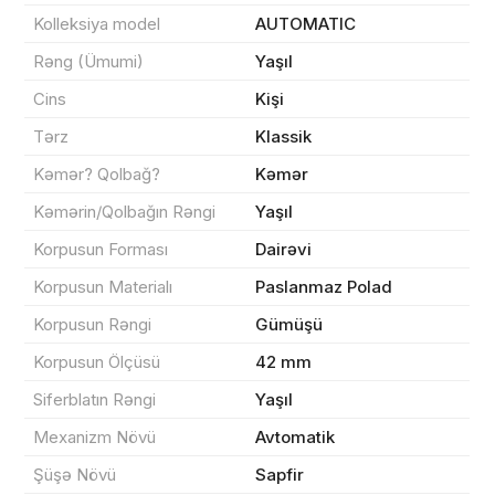
Kolleksiya model
AUTOMATIC
Rəng (Ümumi)
Yaşıl
Məhsul(lar) səbətə əlavə edildi
Cins
Kişi
Tərz
Klassik
Kəmər? Qolbağ?
Kəmər
Sifarişin detalları
Kəmərin/Qolbağın Rəngi
Yaşıl
Korpusun Forması
Dairəvi
0 ₼
Məhsul toplam
(0)
Korpusun Materialı
Paslanmaz Polad
Endirim
0 ₼
Korpusun Rəngi
Gümüşü
Çatdırılma
0 ₼
Korpusun Ölçüsü
42 mm
Siferblatın Rəngi
Yaşıl
Yekun məbləğ
OK
0 ₼
Mexanizm Növü
Avtomatik
Şüşə Növü
Sapfir