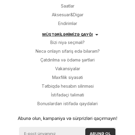
Saatlar
Aksesuar&Digər
Endirimlər
MÜŞTƏRİLƏRİMİZƏ QAYĞI
Bizi niyə seçməli?
Necə onlayn sifariş edə bilərəm?
Çatdırılma və ödəmə şərtləri
Vakansiyalar
Məxfilik siyasəti
Tətbiqdə hesabın silinməsi
İsti̇fadəçi̇ təli̇mati
Bonuslardan i̇sti̇fadə qaydalari
Abunə olun, kampaniya və sürprizləri qaçırmayın!