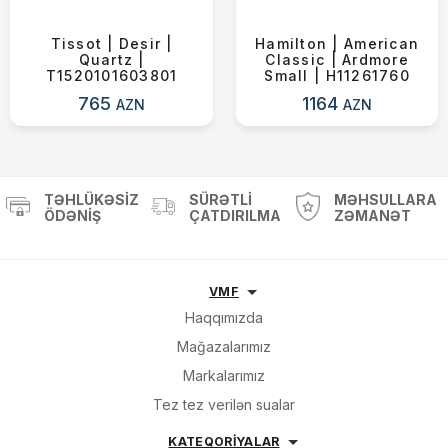
Tissot | Desir |
Hamilton | American
Quartz |
Classic | Ardmore
T1520101603801
Small | H11261760
765
1164
AZN
AZN
TƏHLÜKƏSIZ
SÜRƏTLI
MƏHSULLARA
ÖDƏNIŞ
ÇATDIRILMA
ZƏMANƏT
VMF
Haqqımızda
Mağazalarımız
Markalarımız
Tez tez verilən sualar
KATEQORİYALAR