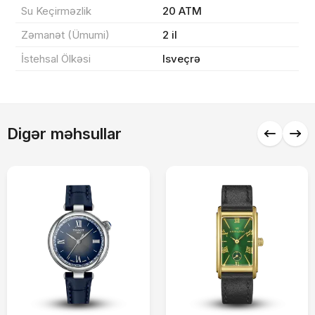
Sifarişi rəsmiləşdir
Su Keçirməzlik
20 ATM
Zəmanət (Ümumi)
2 il
Alış-verişə davam et
İstehsal Ölkəsi
Isveçrə
Digər məhsullar