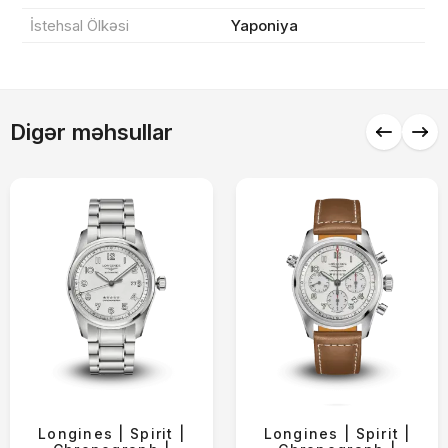
İstehsal Ölkəsi
Yaponiya
Alış-verişə davam et
Digər məhsullar
Longines | Spirit |
Longines | Spirit |