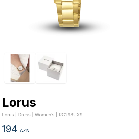
Lorus
Lorus | Dress | Women’s | RG298UX9
194
AZN