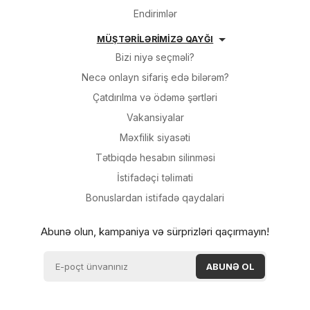
Endirimlər
MÜŞTƏRİLƏRİMİZƏ QAYĞI
Bizi niyə seçməli?
Necə onlayn sifariş edə bilərəm?
Çatdırılma və ödəmə şərtləri
Vakansiyalar
Məxfilik siyasəti
Tətbiqdə hesabın silinməsi
İsti̇fadəçi̇ təli̇mati
Bonuslardan i̇sti̇fadə qaydalari
Abunə olun, kampaniya və sürprizləri qaçırmayın!