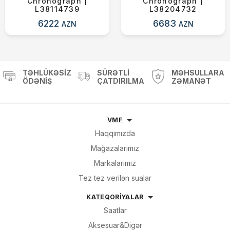
Chronograph |
Chronograph |
L38114739
L38204732
6222
6683
AZN
AZN
TƏHLÜKƏSIZ
SÜRƏTLI
MƏHSULLARA
ÖDƏNIŞ
ÇATDIRILMA
ZƏMANƏT
VMF
Haqqımızda
Mağazalarımız
Markalarımız
Tez tez verilən sualar
KATEQORİYALAR
Saatlar
Aksesuar&Digər