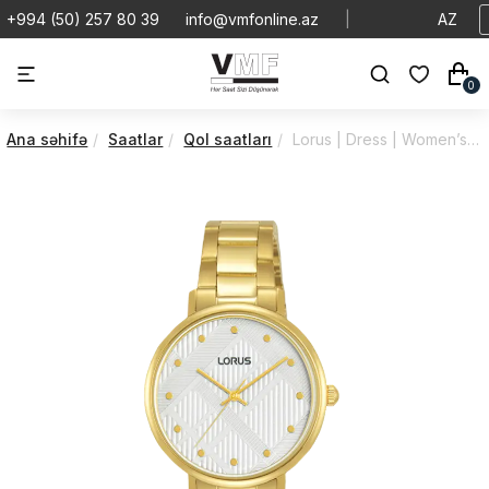
+994 (50) 257 80 39
info@vmfonline.az
|
AZ
0
Ana səhifə
Saatlar
Qol saatları
Lorus | Dress | Women’s | RG298UX9