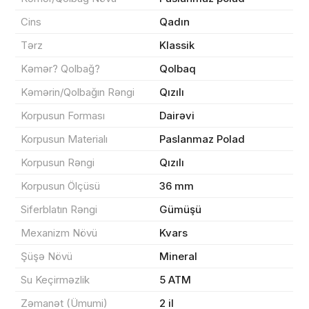
Cins
Qadın
Məhsul(lar) səbətə əlavə edildi
Tərz
Klassik
Kəmər? Qolbağ?
Qolbaq
Kəmərin/Qolbağın Rəngi
Qızılı
Sifarişin detalları
Korpusun Forması
Dairəvi
Korpusun Materialı
Paslanmaz Polad
0 ₼
Məhsul toplam
(0)
Korpusun Rəngi
Qızılı
Endirim
0 ₼
Korpusun Ölçüsü
36 mm
Çatdırılma
0 ₼
Siferblatın Rəngi
Gümüşü
Mexanizm Növü
Kvars
Yekun məbləğ
OK
0 ₼
Şüşə Növü
Mineral
Su Keçirməzlik
5 ATM
Sifarişi rəsmiləşdir
Zəmanət (Ümumi)
2 il