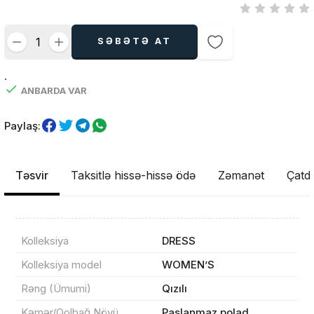
SƏBƏTƏ AT
.
ANBARDA VAR
Paylaş:
Təsvir
Taksitlə hissə-hissə ödə
Zəmanət
Çatdı
Kolleksiya
DRESS
Kolleksiya model
WOMEN’S
Rəng (Ümumi)
Qızılı
Kəmər/Qolbağ Növü
Paslanmaz polad