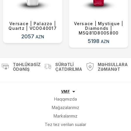
Versace | Palazzo |
Versace | Mystique |
Quartz | VCO040017
Diamonds |
M5Q81D800S800
2057
AZN
5198
AZN
TƏHLÜKƏSIZ
SÜRƏTLI
MƏHSULLARA
ÖDƏNIŞ
ÇATDIRILMA
ZƏMANƏT
VMF
Haqqımızda
Mağazalarımız
Markalarımız
Tez tez verilən sualar