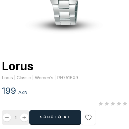
Lorus
Lorus | Classic | Women’s | RH751BX9
199
AZN
SƏBƏTƏ AT