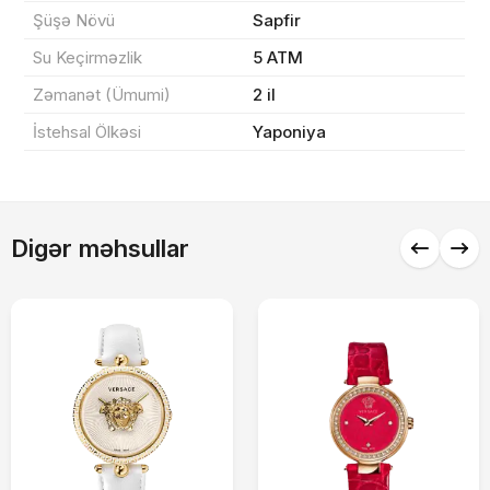
Sifarişi rəsmiləşdir
Şüşə Növü
Sapfir
Su Keçirməzlik
5 ATM
Zəmanət (Ümumi)
2 il
Alış-verişə davam et
İstehsal Ölkəsi
Yaponiya
Digər məhsullar