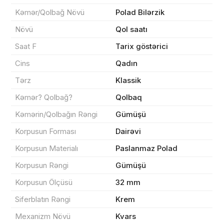
Kəmər/Qolbağ Növü
Polad Bilərzik
Növü
Qol saatı
Məhsul(lar) səbətə əlavə edildi
Saat F
Tarix göstərici
Cins
Qadın
Tərz
Klassik
Sifarişin detalları
Kəmər? Qolbağ?
Qolbaq
Kəmərin/Qolbağın Rəngi
Gümüşü
0 ₼
Məhsul toplam
(0)
Korpusun Forması
Dairəvi
Endirim
0 ₼
Korpusun Materialı
Paslanmaz Polad
Çatdırılma
0 ₼
Korpusun Rəngi
Gümüşü
Korpusun Ölçüsü
32 mm
Siferblatın Rəngi
Krem
Yekun məbləğ
OK
0 ₼
Mexanizm Növü
Kvars