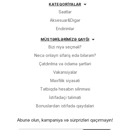
KATEQORİYALAR
Saatlar
Aksesuar&Digər
Endirimlər
MÜŞTƏRİLƏRİMİZƏ QAYĞI
Bizi niyə seçməli?
Necə onlayn sifariş edə bilərəm?
Çatdırılma və ödəmə şərtləri
Vakansiyalar
Məxfilik siyasəti
Tətbiqdə hesabın silinməsi
İsti̇fadəçi̇ təli̇mati
Bonuslardan i̇sti̇fadə qaydalari
Abunə olun, kampaniya və sürprizləri qaçırmayın!