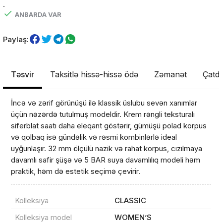
.
ANBARDA VAR
Paylaş:
Təsvir
Taksitlə hissə-hissə ödə
Zəmanət
Çatdı
İncə və zərif görünüşü ilə klassik üslubu sevən xanımlar
üçün nəzərdə tutulmuş modeldir. Krem rəngli teksturalı
siferblat saatı daha eleqant göstərir, gümüşü polad korpus
və qolbaq isə gündəlik və rəsmi kombinlərlə ideal
uyğunlaşır. 32 mm ölçülü nazik və rahat korpus, cızılmaya
davamlı safir şüşə və 5 BAR suya davamlılıq modeli həm
praktik, həm də estetik seçimə çevirir.
Kolleksiya
CLASSIC
Kolleksiya model
WOMEN’S