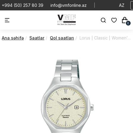
+994 (50) 257 80 39
info@vmfonline.az
|
AZ
0
Ana səhifə
Saatlar
Qol saatları
Lorus | Classic | Women’s | RH751BX9