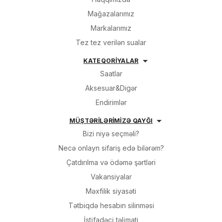
Mağazalarımız
Markalarımız
Tez tez verilən sualar
KATEQORİYALAR
Saatlar
Aksesuar&Digər
Endirimlər
MÜŞTƏRİLƏRİMİZƏ QAYĞI
Bizi niyə seçməli?
Necə onlayn sifariş edə bilərəm?
Çatdırılma və ödəmə şərtləri
Vakansiyalar
Məxfilik siyasəti
Tətbiqdə hesabın silinməsi
İsti̇fadəçi̇ təli̇mati