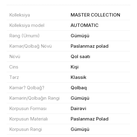
Kolleksiya
MASTER COLLECTION
Kolleksiya model
AUTOMATIC
Rəng (Ümumi)
Gümüşü
Məhsul(lar) səbətə əlavə edildi
Kəmər/Qolbağ Növü
Paslanmaz polad
Növü
Qol saatı
Cins
Kişi
Sifarişin detalları
Tərz
Klassik
Kəmər? Qolbağ?
Qolbaq
0 ₼
Məhsul toplam
(0)
Kəmərin/Qolbağın Rəngi
Gümüşü
Endirim
0 ₼
Korpusun Forması
Dairəvi
Çatdırılma
0 ₼
Korpusun Materialı
Paslanmaz Polad
Korpusun Rəngi
Gümüşü