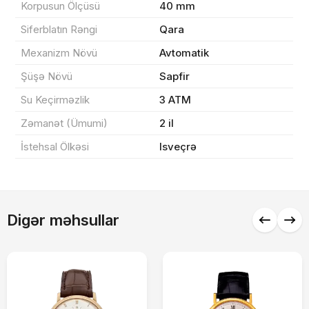
Korpusun Ölçüsü
40 mm
Yekun məbləğ
OK
0 ₼
Siferblatın Rəngi
Qara
Sifarişi rəsmiləşdir
Mexanizm Növü
Avtomatik
Şüşə Növü
Sapfir
Su Keçirməzlik
3 ATM
Alış-verişə davam et
Zəmanət (Ümumi)
2 il
İstehsal Ölkəsi
Isveçrə
Digər məhsullar