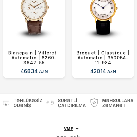
Blancpain | Villeret |
Breguet | Classique |
Automatic | 6260-
Automatic | 3500BA-
3642-55
11-984
46834
42014
AZN
AZN
TƏHLÜKƏSIZ
SÜRƏTLI
MƏHSULLARA
ÖDƏNIŞ
ÇATDIRILMA
ZƏMANƏT
VMF
Haqqımızda