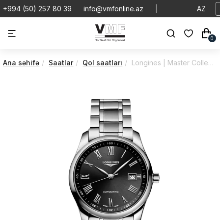
+994 (50) 257 80 39
info@vmfonline.az
|
AZ
0
Ana səhifə
Saatlar
Qol saatları
Longines | Master Collection | Automatic | L27934596