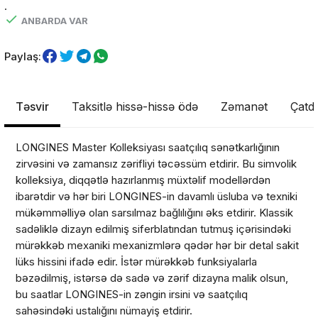
.
ANBARDA VAR
Paylaş:
Təsvir
Taksitlə hissə-hissə ödə
Zəmanət
Çatdı
LONGINES Master Kolleksiyası saatçılıq sənətkarlığının
zirvəsini və zamansız zərifliyi təcəssüm etdirir. Bu simvolik
kolleksiya, diqqətlə hazırlanmış müxtəlif modellərdən
ibarətdir və hər biri LONGINES-in davamlı üsluba və texniki
mükəmməlliyə olan sarsılmaz bağlılığını əks etdirir. Klassik
sadəliklə dizayn edilmiş siferblatından tutmuş içərisindəki
mürəkkəb mexaniki mexanizmlərə qədər hər bir detal sakit
lüks hissini ifadə edir. İstər mürəkkəb funksiyalarla
bəzədilmiş, istərsə də sadə və zərif dizayna malik olsun,
bu saatlar LONGINES-in zəngin irsini və saatçılıq
sahəsindəki ustalığını nümayiş etdirir.