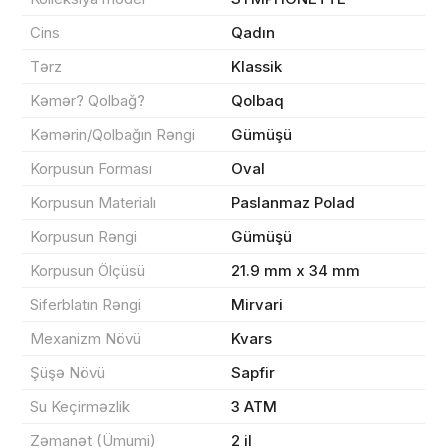
Cins
Qadın
Məhsul(lar) səbətə əlavə edildi
Tərz
Klassik
Kəmər? Qolbağ?
Qolbaq
Kəmərin/Qolbağın Rəngi
Gümüşü
Sifarişin detalları
Korpusun Forması
Oval
Korpusun Materialı
Paslanmaz Polad
0 ₼
Məhsul toplam
(0)
Korpusun Rəngi
Gümüşü
Endirim
0 ₼
Korpusun Ölçüsü
21.9 mm x 34 mm
Çatdırılma
0 ₼
Siferblatın Rəngi
Mirvari
Mexanizm Növü
Kvars
Yekun məbləğ
OK
0 ₼
Şüşə Növü
Sapfir
Su Keçirməzlik
3 ATM
Sifarişi rəsmiləşdir
Zəmanət (Ümumi)
2 il