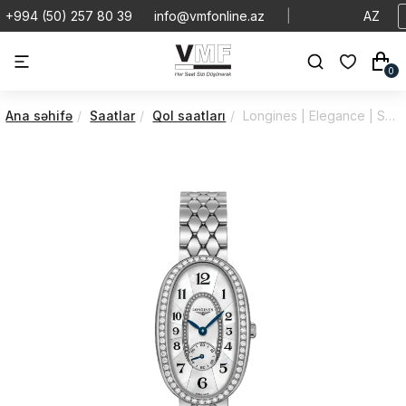
+994 (50) 257 80 39
info@vmfonline.az
|
AZ
0
Ana səhifə
Saatlar
Qol saatları
Longines | Elegance | Symphonette | L23060836