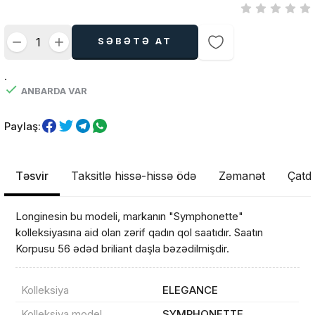
SƏBƏTƏ AT
.
ANBARDA VAR
Paylaş:
Təsvir
Taksitlə hissə-hissə ödə
Zəmanət
Çatdı
Longinesin bu modeli, markanın "Symphonette"
kolleksiyasına aid olan zərif qadın qol saatıdır. Saatın
Korpusu 56 ədəd briliant daşla bəzədilmişdir.
Kolleksiya
ELEGANCE
Kolleksiya model
SYMPHONETTE