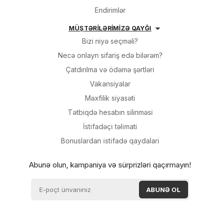
Endirimlər
MÜŞTƏRİLƏRİMİZƏ QAYĞI
Bizi niyə seçməli?
Necə onlayn sifariş edə bilərəm?
Çatdırılma və ödəmə şərtləri
Vakansiyalar
Məxfilik siyasəti
Tətbiqdə hesabın silinməsi
İsti̇fadəçi̇ təli̇mati
Bonuslardan i̇sti̇fadə qaydalari
Abunə olun, kampaniya və sürprizləri qaçırmayın!