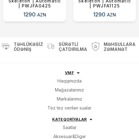
Skeleton | Automatic
Skeleton | Automatic
| PWJFA0425
| PWJFA1125
1290
1290
AZN
AZN
TƏHLÜKƏSIZ
SÜRƏTLI
MƏHSULLARA
ÖDƏNIŞ
ÇATDIRILMA
ZƏMANƏT
VMF
Haqqımızda
Mağazalarımız
Markalarımız
Tez tez verilən sualar
KATEQORİYALAR
Saatlar
Aksesuar&Digər