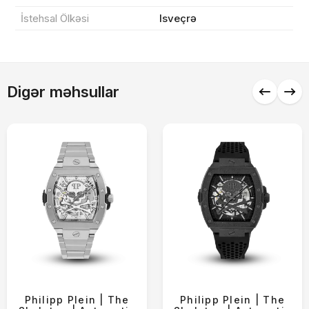
İstehsal Ölkəsi
Isveçrə
Alış-verişə davam et
Digər məhsullar
Philipp Plein | The
Philipp Plein | The