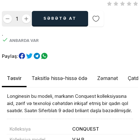
SƏBƏTƏ AT
.
ANBARDA VAR
Paylaş:
Təsvir
Taksitlə hissə-hissə ödə
Zəmanət
Çatdı
Longinesin bu modeli, markanın Conquest kolleksiyasına
aid, zərif və texnoloji cəhətdən inkişaf etmiş bir qadın qol
saatıdır. Saatın Siferblatı 9 ədəd briliant daşla bəzədilmişdir.
Kolleksiya
CONQUEST
Kolleksiya model
V.H.P