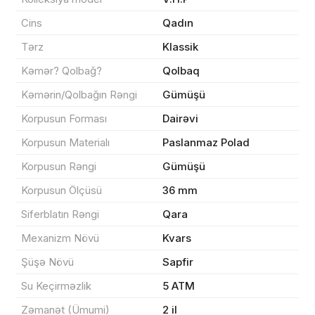
Cins
Qadın
Məhsul(lar) səbətə əlavə edildi
Tərz
Klassik
Kəmər? Qolbağ?
Qolbaq
Kəmərin/Qolbağın Rəngi
Gümüşü
Sifarişin detalları
Korpusun Forması
Dairəvi
Korpusun Materialı
Paslanmaz Polad
0 ₼
Məhsul toplam
(0)
Korpusun Rəngi
Gümüşü
Endirim
0 ₼
Korpusun Ölçüsü
36 mm
Çatdırılma
0 ₼
Siferblatın Rəngi
Qara
Mexanizm Növü
Kvars
Yekun məbləğ
OK
0 ₼
Şüşə Növü
Sapfir
Su Keçirməzlik
5 ATM
Sifarişi rəsmiləşdir
Zəmanət (Ümumi)
2 il