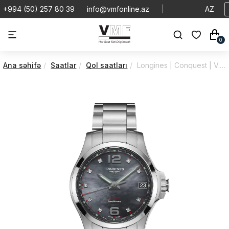
+994 (50) 257 80 39
info@vmfonline.az
|
AZ
0
Ana səhifə
Saatlar
Qol saatları
Longines | Conquest | V.h.p | L33164886