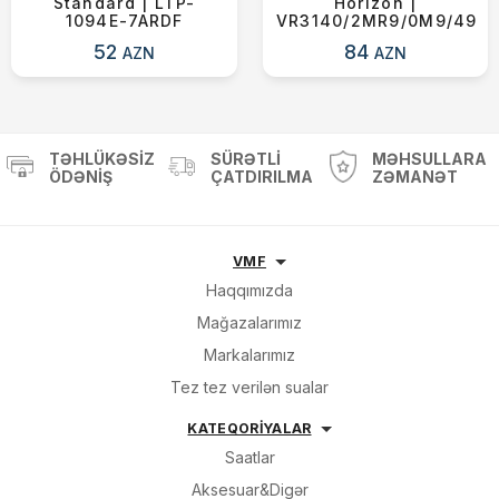
Standard | LTP-
Horizon |
1094E-7ARDF
VR3140/2MR9/0M9/49
52
84
AZN
AZN
TƏHLÜKƏSIZ
SÜRƏTLI
MƏHSULLARA
ÖDƏNIŞ
ÇATDIRILMA
ZƏMANƏT
VMF
Haqqımızda
Mağazalarımız
Markalarımız
Tez tez verilən sualar
KATEQORİYALAR
Saatlar
Aksesuar&Digər