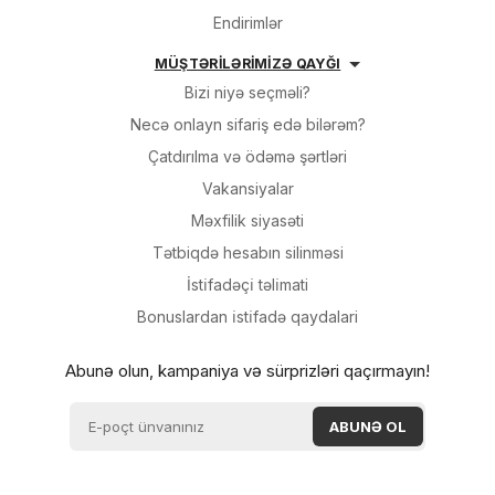
Endirimlər
MÜŞTƏRİLƏRİMİZƏ QAYĞI
Bizi niyə seçməli?
Necə onlayn sifariş edə bilərəm?
Çatdırılma və ödəmə şərtləri
Vakansiyalar
Məxfilik siyasəti
Tətbiqdə hesabın silinməsi
İsti̇fadəçi̇ təli̇mati
Bonuslardan i̇sti̇fadə qaydalari
Abunə olun, kampaniya və sürprizləri qaçırmayın!