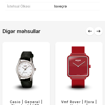
İstehsal Ölkəsi
Isveçrə
Alış-verişə davam et
Digər məhsullar
Casio | General |
Vmf Rover | Flora |