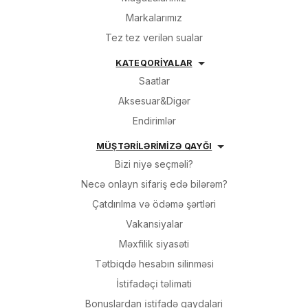
Markalarımız
Tez tez verilən sualar
KATEQORİYALAR
Saatlar
Aksesuar&Digər
Endirimlər
MÜŞTƏRİLƏRİMİZƏ QAYĞI
Bizi niyə seçməli?
Necə onlayn sifariş edə bilərəm?
Çatdırılma və ödəmə şərtləri
Vakansiyalar
Məxfilik siyasəti
Tətbiqdə hesabın silinməsi
İsti̇fadəçi̇ təli̇mati
Bonuslardan i̇sti̇fadə qaydalari