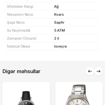
Siferblatın Rəngi
Ağ
Sifarişi rəsmiləşdir
Mexanizm Növü
Kvars
Şüşə Növü
Sapfir
Su Keçirməzlik
5 ATM
Alış-verişə davam et
Zəmanət (Ümumi)
2 il
İstehsal Ölkəsi
Isveçrə
Digər məhsullar