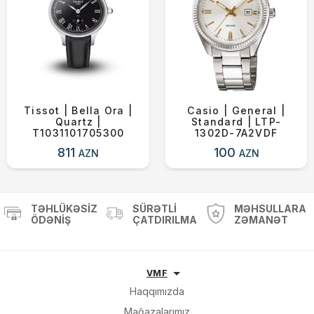
Tissot | Bella Ora |
Casio | General |
Quartz |
Standard | LTP-
T1031101705300
1302D-7A2VDF
811
100
AZN
AZN
TƏHLÜKƏSIZ
SÜRƏTLI
MƏHSULLARA
ÖDƏNIŞ
ÇATDIRILMA
ZƏMANƏT
VMF
Haqqımızda
Mağazalarımız