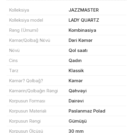
Kolleksiya
JAZZMASTER
Kolleksiya model
LADY QUARTZ
Rəng (Ümumi)
Kombinasiya
Məhsul(lar) səbətə əlavə edildi
Kəmər/Qolbağ Növü
Dəri Kəmər
Növü
Qol saatı
Cins
Qadın
Sifarişin detalları
Tərz
Klassik
Kəmər? Qolbağ?
Kəmər
0 ₼
Məhsul toplam
(0)
Kəmərin/Qolbağın Rəngi
Qəhvəyi
Endirim
0 ₼
Korpusun Forması
Dairəvi
Çatdırılma
0 ₼
Korpusun Materialı
Paslanmaz Polad
Korpusun Rəngi
Gümüşü
Korpusun Ölçüsü
30 mm
Yekun məbləğ
OK
0 ₼