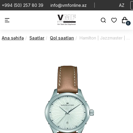
+994 (50) 257 80 39
info@vmfonline.az
|
AZ
0
Ana səhifə
Saatlar
Qol saatları
Hamilton | Jazzmaster | Lady Quartz | H32231810