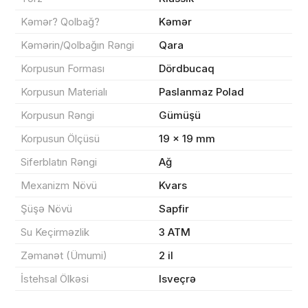
Kəmər? Qolbağ?
Kəmər
Kəmərin/Qolbağın Rəngi
Qara
Korpusun Forması
Dördbucaq
Sifarişin detalları
Korpusun Materialı
Paslanmaz Polad
0 ₼
Məhsul toplam
(0)
Korpusun Rəngi
Gümüşü
Korpusun Ölçüsü
19 × 19 mm
Endirim
0 ₼
Siferblatın Rəngi
Ağ
Çatdırılma
0 ₼
Mexanizm Növü
Kvars
Şüşə Növü
Sapfir
Yekun məbləğ
OK
0 ₼
Su Keçirməzlik
3 ATM
Zəmanət (Ümumi)
2 il
Sifarişi rəsmiləşdir
İstehsal Ölkəsi
Isveçrə