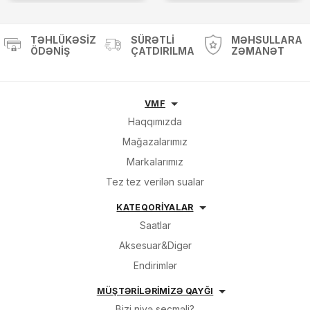
TƏHLÜKƏSIZ
SÜRƏTLI
MƏHSULLARA
ÖDƏNIŞ
ÇATDIRILMA
ZƏMANƏT
VMF
Haqqımızda
Mağazalarımız
Markalarımız
Tez tez verilən sualar
KATEQORİYALAR
Saatlar
Aksesuar&Digər
Endirimlər
MÜŞTƏRİLƏRİMİZƏ QAYĞI
Bizi niyə seçməli?