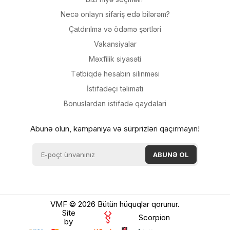
Necə onlayn sifariş edə bilərəm?
Çatdırılma və ödəmə şərtləri
Vakansiyalar
Məxfilik siyasəti
Tətbiqdə hesabın silinməsi
İsti̇fadəçi̇ təli̇mati
Bonuslardan i̇sti̇fadə qaydalari
Abunə olun, kampaniya və sürprizləri qaçırmayın!
VMF © 2026 Bütün hüquqlar qorunur.
Site
Scorpion
by