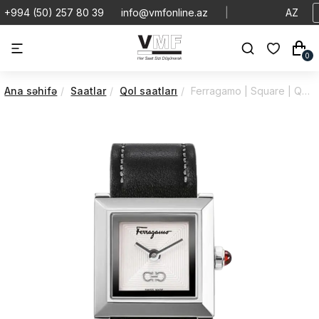
+994 (50) 257 80 39
info@vmfonline.az
|
AZ
0
Ana səhifə
Saatlar
Qol saatları
Ferragamo | Square | Quartz | SFYC00121