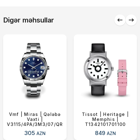
Alış-verişə davam et
Digər məhsullar
Vmf | Mi̇ras | Qələbə
Tissot | Heritage |
Vaxti |
Memphis |
V3115/4PA/3M3/07/QR
T1342101701100
305
849
AZN
AZN