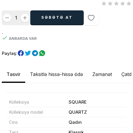
SƏBƏTƏ AT
.
ANBARDA VAR
Paylaş:
Təsvir
Taksitlə hissə-hissə ödə
Zəmanət
Çatdı
Kolleksiya
SQUARE
Kolleksiya model
QUARTZ
Cins
Qadın
Məhsul(lar) səbətə əlavə edildi
Tərz
Klassik