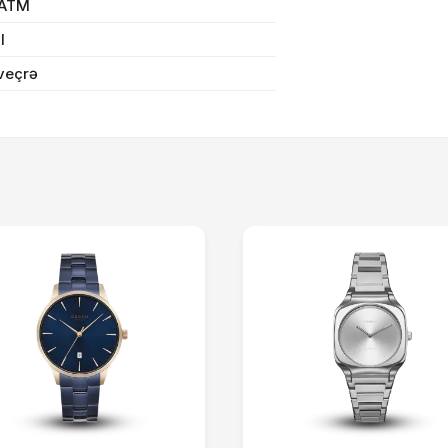
Sifarişi rəsmiləşdir
 ATM
il
veçrə
Alış-verişə davam et