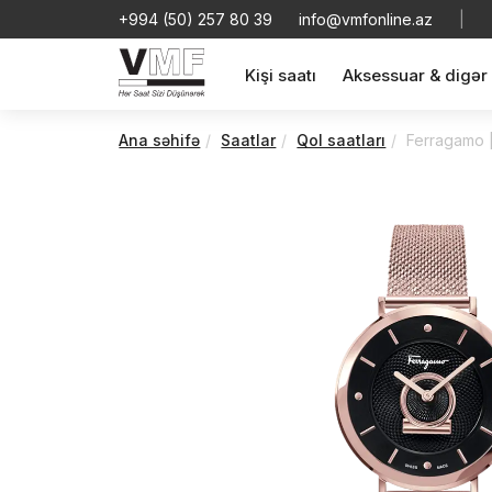
+994 (50) 257 80 39
info@vmfonline.az
|
Kişi saatı
Aksessuar & digər
Ana səhifə
Saatlar
Qol saatları
Ferragamo |