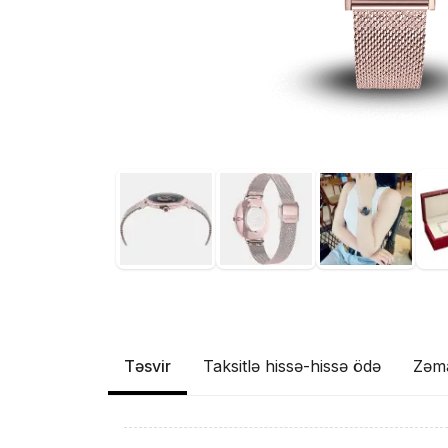
Təsvir
Taksitlə hissə-hissə ödə
Zəm