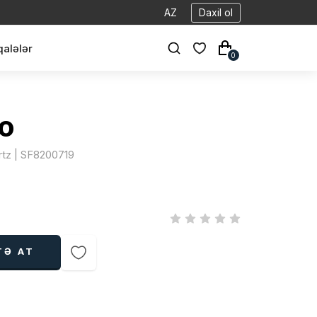
AZ
Daxil ol
alələr
0
o
rtz | SF8200719
TƏ AT