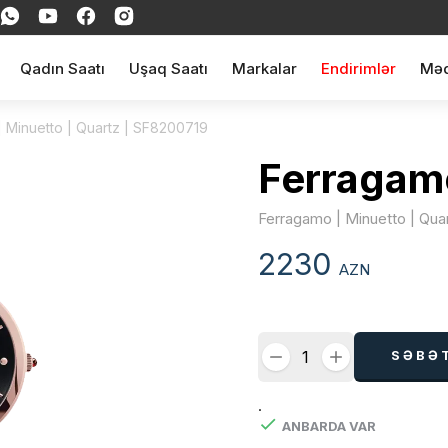
Qadın Saatı
Uşaq Saatı
Markalar
Endirimlər
Məq
 Minuetto | Quartz | SF8200719
Ferragam
Ferragamo | Minuetto | Qua
2230
AZN
SƏBƏ
.
ANBARDA VAR