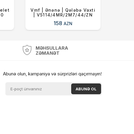
elet
Vmf | Ənənə | Qələbə Vaxti
Vmf | 
10
| V5114/4MR/2M7/44/ZN
| V
158
AZN
MƏHSULLARA
ZƏMANƏT
Abunə olun, kampaniya və sürprizləri qaçırmayın!