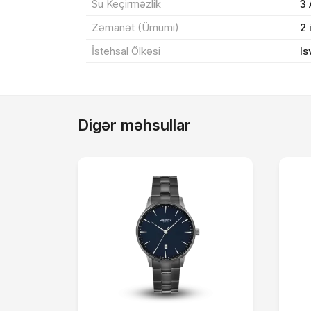
Su Keçirməzlik
3
Zəmanət (Ümumi)
2 
İstehsal Ölkəsi
Is
Digər məhsullar