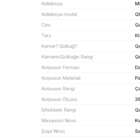
Kolleksiya
M
Məhs
Kolleksiya model
Q
Cins
Q
Tərz
Kl
Kəmər? Qolbağ?
Q
Sif
Kəmərin/Qolbağın Rəngi
Qı
Korpusun Forması
Da
Məh
Korpusun Materialı
P
End
Korpusun Rəngi
Çə
Çat
Korpusun Ölçüsü
3
Siferblatın Rəngi
Q
Mexanizm Növü
K
Yeku
Şüşə Növü
Sa