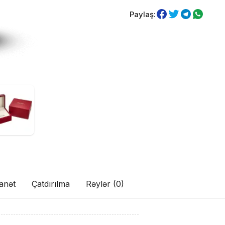
Paylaş:
anət
Çatdırılma
Rəylər (0)