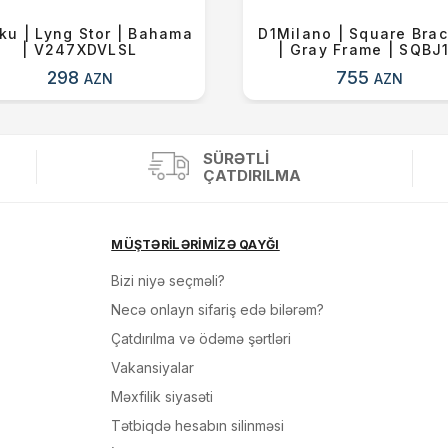
ku | Lyng Stor | Bahama
D1Milano | Square Brac
| V247XDVLSL
| Gray Frame | SQBJ
298
755
AZN
AZN
SÜRƏTLI
ÇATDIRILMA
MÜŞTƏRİLƏRİMİZƏ QAYĞI
Bizi niyə seçməli?
Necə onlayn sifariş edə bilərəm?
Çatdırılma və ödəmə şərtləri
Vakansiyalar
Məxfilik siyasəti
Tətbiqdə hesabın silinməsi