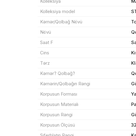
Kolleksiya
M
Kolleksiya model
S
Kəmər/Qolbağ Növü
To
Məhs
Növü
Qo
Saat F
Sa
Cins
Ki
Sif
Tərz
Kl
Kəmər? Qolbağ?
Q
Məh
Kəmərin/Qolbağın Rəngi
G
Korpusun Forması
Ya
End
Korpusun Materialı
P
Çat
Korpusun Rəngi
G
Korpusun Ölçüsü
3
Yeku
Siferblatın Rəngi
K