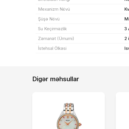
Mexanizm Növü
K
Şüşə Növü
M
Su Keçirməzlik
3
Zəmanət (Ümumi)
2 
İstehsal Ölkəsi
Is
Digər məhsullar