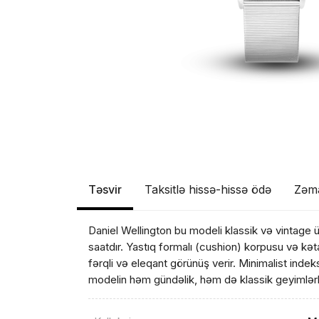
Təsvir
Taksitlə hissə-hissə ödə
Zəm
Daniel Wellington bu modeli klassik və vintage 
saatdır. Yastıq formalı (cushion) korpusu və kəta
fərqli və eleqant görünüş verir. Minimalist ind
modelin həm gündəlik, həm də klassik geyimlərlə