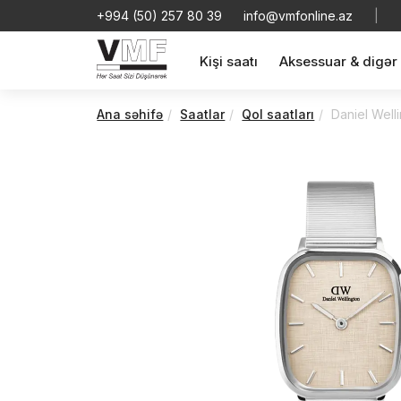
+994 (50) 257 80 39
info@vmfonline.az
|
Kişi saatı
Aksessuar & digər
Ana səhifə
Saatlar
Qol saatları
Daniel Well