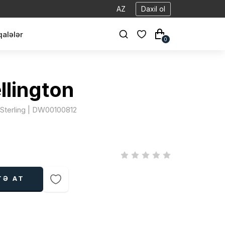
AZ
Daxil ol
alələr
0
llington
| Sterling | DW00100812
TƏ AT