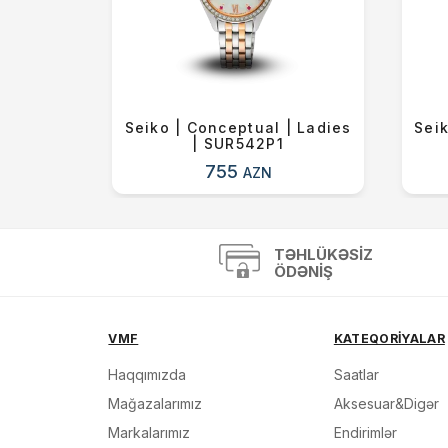
| Quartz
Seiko | Conceptual | Ladies
Seik
| SUR542P1
755
AZN
TƏHLÜKƏSIZ
ÖDƏNIŞ
VMF
KATEQORİYALAR
Haqqımızda
Saatlar
Mağazalarımız
Aksesuar&Digər
Markalarımız
Endirimlər