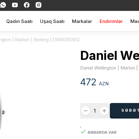
Qadın Saatı
Uşaq Saatı
Markalar
Endirimlər
Məq
ington | Marlon | Sterling | DW00100812
Daniel We
Daniel Wellington | Marlon 
472
AZN
SƏBƏ
.
ANBARDA VAR