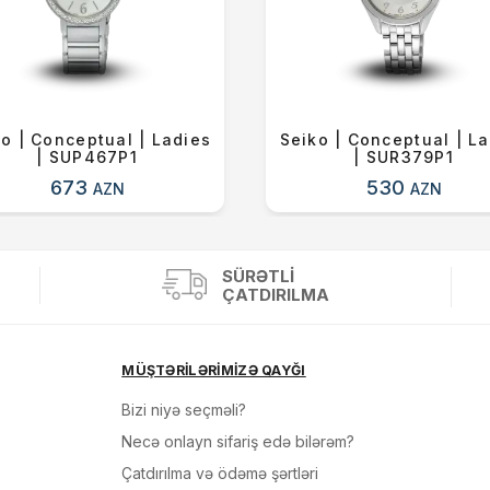
o | Conceptual | Ladies
Seiko | Conceptual | L
| SUP467P1
| SUR379P1
673
530
AZN
AZN
SÜRƏTLI
ÇATDIRILMA
MÜŞTƏRİLƏRİMİZƏ QAYĞI
Bizi niyə seçməli?
Necə onlayn sifariş edə bilərəm?
Çatdırılma və ödəmə şərtləri