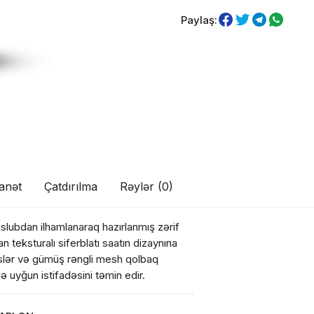
Paylaş:
anət
Çatdırılma
Rəylər (0)
üslubdan ilhamlanaraq hazırlanmış zərif
n teksturalı siferblatı saatın dizaynına
ekslər və gümüş rəngli mesh qolbaq
 uyğun istifadəsini təmin edir.