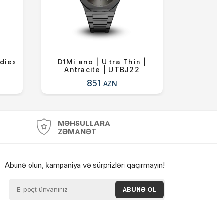
adies
D1Milano | Ultra Thin |
Vmf | 
Antracite | UTBJ22
| V31
851
AZN
MƏHSULLARA
ZƏMANƏT
Abunə olun, kampaniya və sürprizləri qaçırmayın!