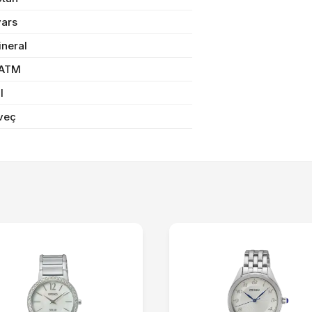
vars
Sifarişi rəsmiləşdir
ineral
 ATM
Alış-verişə davam et
il
veç