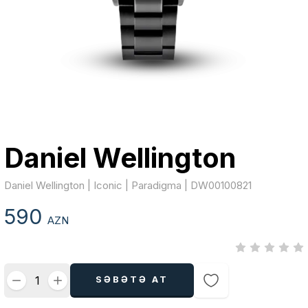
Daniel Wellington
Daniel Wellington | Iconic | Paradigma | DW00100821
590
AZN
SƏBƏTƏ AT