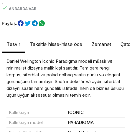
.
ANBARDA VAR
Paylaş:
Təsvir
Taksitlə hissə-hissə ödə
Zəmanət
Çatdı
Daniel Wellington Iconic Paradigma modeli müasir və
minimalist dizayna malik kişi saatıdır. Tam qara rəngli
korpus, siferblat və polad qolbaq saatın güclü və eleqant
görünüşünü tamamlayır. Sadə indekslər və aydın siferblat
dizaynı saatın həm gündəlik istifadə, həm də biznes üslubu
üçün uyğun aksessuar olmasını təmin edir.
Kolleksiya
ICONIC
Kolleksiya model
PARADIGMA