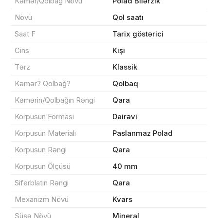
Kəmər/Qolbağ Növü
Polad Bilərzik
Növü
Qol saatı
Məhsul(lar) səbətə əlavə edildi
Saat F
Tarix göstərici
Cins
Kişi
Tərz
Klassik
Sifarişin detalları
Kəmər? Qolbağ?
Qolbaq
Kəmərin/Qolbağın Rəngi
Qara
0 ₼
Məhsul toplam
(0)
Korpusun Forması
Dairəvi
Korpusun Materialı
Paslanmaz Polad
Endirim
0 ₼
Korpusun Rəngi
Qara
Çatdırılma
0 ₼
Korpusun Ölçüsü
40 mm
Siferblatın Rəngi
Qara
Yekun məbləğ
OK
0 ₼
Mexanizm Növü
Kvars
Şüşə Növü
Mineral