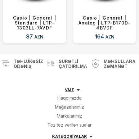
Casio | General |
Casio | General |
Standard | LTP-
Analog | LTP-B170D-
1303LL-7AVDF
4BVDF
87
164
AZN
AZN
TƏHLÜKƏSIZ
SÜRƏTLI
MƏHSULLARA
ÖDƏNIŞ
ÇATDIRILMA
ZƏMANƏT
VMF
Haqqımızda
Mağazalarımız
Markalarımız
Tez tez verilən sualar
KATEQORİYALAR