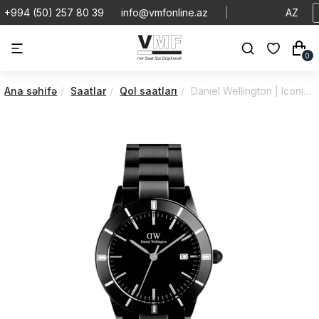
+994 (50) 257 80 39
info@vmfonline.az
|
AZ
0
Ana səhifə
Saatlar
Qol saatları
Daniel Wellington | Iconic | Paradigma | DW00100821