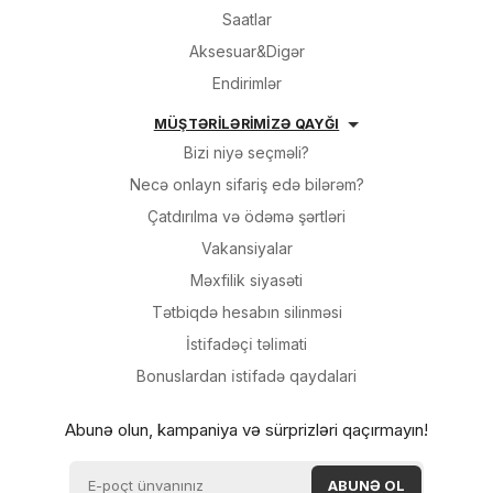
Saatlar
Aksesuar&Digər
Endirimlər
MÜŞTƏRİLƏRİMİZƏ QAYĞI
Bizi niyə seçməli?
Necə onlayn sifariş edə bilərəm?
Çatdırılma və ödəmə şərtləri
Vakansiyalar
Məxfilik siyasəti
Tətbiqdə hesabın silinməsi
İsti̇fadəçi̇ təli̇mati
Bonuslardan i̇sti̇fadə qaydalari
Abunə olun, kampaniya və sürprizləri qaçırmayın!