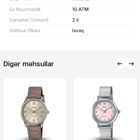
Sifarişi rəsmiləşdir
Su Keçirməzlik
10 ATM
Zəmanət (Ümumi)
2 il
Alış-verişə davam et
İstehsal Ölkəsi
Isveç
Digər məhsullar