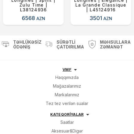
Longines | Spirit |
Longines | Elegance |
Zulu Time |
La Grande Classique
L38124936
| L45124916
6568
3501
AZN
AZN
TƏHLÜKƏSIZ
SÜRƏTLI
MƏHSULLARA
ÖDƏNIŞ
ÇATDIRILMA
ZƏMANƏT
VMF
Haqqımızda
Mağazalarımız
Markalarımız
Tez tez verilən sualar
KATEQORİYALAR
Saatlar
Aksesuar&Digər