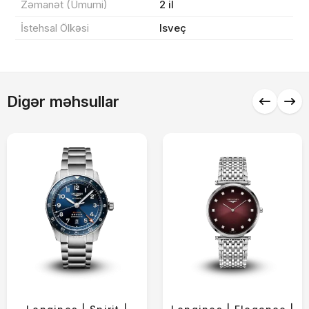
Zəmanət (Ümumi)
2 il
İstehsal Ölkəsi
Isveç
Alış-verişə davam et
Digər məhsullar