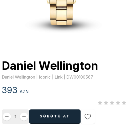
Daniel Wellington
Daniel Wellington | Iconic | Link | DW00100567
393
AZN
SƏBƏTƏ AT