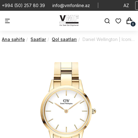
+994 (50) 257 80 39
info@vmfonline.az
|
AZ
0
Ana səhifə
Saatlar
Qol saatları
Daniel Wellington | Iconic | Link | DW00100567