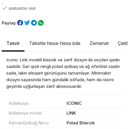
.
ANBARDA VAR
Paylaş:
Təsvir
Taksitlə hissə-hissə ödə
Zəmanət
Çatdı
Iconic Link modeli klassik və zərif dizaynı ilə seçilən qadın
saatıdır. Sarı qızılı rəngli polad qolbaq və ağ siferblat saatın
sadə, lakin eleqant görünüşünü tamamlayır. Minimalist
dizaynı sayəsində həm gündəlik istifadə, həm də rəsmi
geyimlə uyğunlaşan zərif aksessuardır.
Kolleksiya
ICONIC
Kolleksiya model
LINK
Kəmər/Qolbağ Növü
Polad Bilərzik