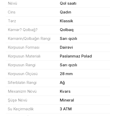
Növü
Qol saatı
Məhsul(lar) səbətə əlavə edildi
Cins
Qadın
Tərz
Klassik
Kəmər? Qolbağ?
Qolbaq
Sifarişin detalları
Kəmərin/Qolbağın Rəngi
Sarı qızılı
Korpusun Forması
Dairəvi
0 ₼
Məhsul toplam
(0)
Korpusun Materialı
Paslanmaz Polad
Endirim
0 ₼
Korpusun Rəngi
Sarı qızılı
Korpusun Ölçüsü
28 mm
Çatdırılma
0 ₼
Siferblatın Rəngi
Ağ
Mexanizm Növü
Kvars
Yekun məbləğ
OK
0 ₼
Şüşə Növü
Mineral
Su Keçirməzlik
3 ATM
Sifarişi rəsmiləşdir