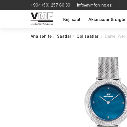
+994 (50) 257 80 39
info@vmfonline.az
|
Kişi saatı
Aksessuar & digər
Ana səhifə
Saatlar
Qol saatları
Daniel Well