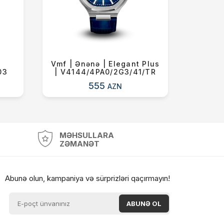
|
Vmf | Ənənə | Elegant Plus
Flik-
03
| V4144/4PA0/2G3/41/TR
Tale
555
AZN
MƏHSULLARA
ZƏMANƏT
Abunə olun, kampaniya və sürprizləri qaçırmayın!