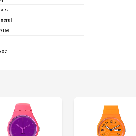
vars
Sifarişi rəsmiləşdir
ineral
 ATM
il
Alış-verişə davam et
veç