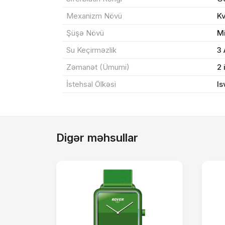
Mexanizm Növü
K
Şüşə Növü
M
Su Keçirməzlik
3
Zəmanət (Ümumi)
2 
İstehsal Ölkəsi
Is
Digər məhsullar