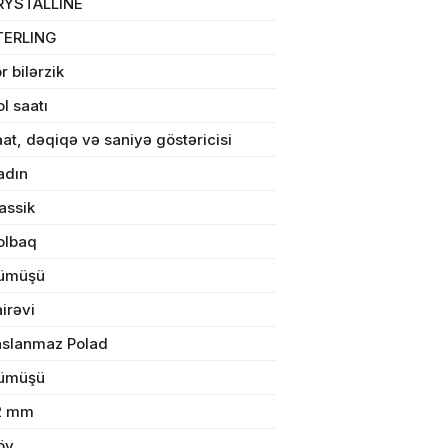
RYSTALLINE
TERLING
r bilərzik
ul(lar) səbətə əlavə edildi
l saatı
at, dəqiqə və saniyə göstəricisi
adın
assik
arişin detalları
olbaq
ümüşü
sul toplam
(0)
irəvi
irim
aslanmaz Polad
dırılma
ümüşü
2 mm
n məbləğ
öy
OK