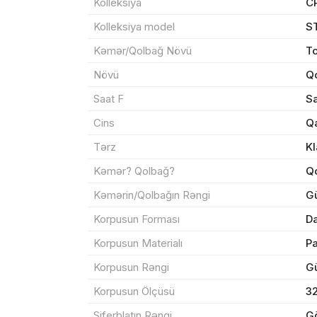
Kolleksiya
C
Kolleksiya model
S
Kəmər/Qolbağ Növü
To
Məhs
Növü
Qo
Saat F
Sa
Cins
Q
Tərz
Kl
Sif
Kəmər? Qolbağ?
Q
Kəmərin/Qolbağın Rəngi
G
Məh
Korpusun Forması
Da
End
Korpusun Materialı
P
Çat
Korpusun Rəngi
G
Korpusun Ölçüsü
3
Yeku
Siferblatın Rəngi
G