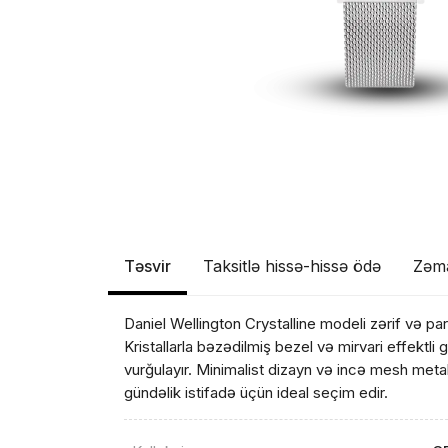
Təsvir
Taksitlə hissə-hissə ödə
Zəm
Daniel Wellington Crystalline modeli zərif və parl
Kristallarla bəzədilmiş bezel və mirvari effektli
vurğulayır. Minimalist dizayn və incə mesh meta
gündəlik istifadə üçün ideal seçim edir.