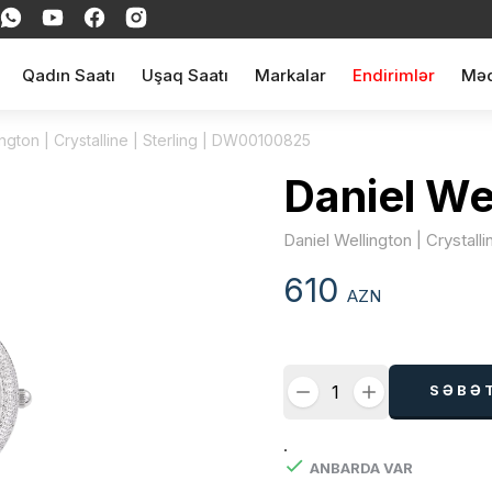
Qadın Saatı
Uşaq Saatı
Markalar
Endirimlər
Məq
ington | Crystalline | Sterling | DW00100825
Daniel We
Daniel Wellington | Crystall
610
AZN
SƏBƏ
.
ANBARDA VAR