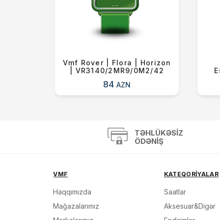
tandard
Vmf Rover | Flora | Horizon
RDF
| VR3140/2MR9/0M2/42
E
84
AZN
TƏHLÜKƏSIZ
ÖDƏNIŞ
VMF
KATEQORİYALAR
Haqqımızda
Saatlar
Mağazalarımız
Aksesuar&Digər