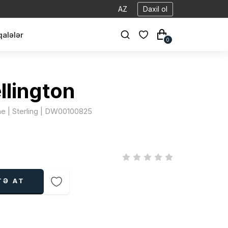
AZ
Daxil ol
alələr
0
llington
ine | Sterling | DW00100825
TƏ AT