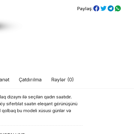
Paylaş:
anət
Çatdırılma
Rəylər (0)
aq dizaynı ilə seçilən qadın saatıdır.
 göy siferblat saatın eleqant görünüşünü
l qolbaq bu modeli xüsusi günlər və