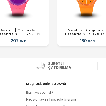
Swatch | Originals |
Swatch | Originals 
ssentials | SO29P102
Essentials | SO28O7
207
180
AZN
AZN
SÜRƏTLI
ÇATDIRILMA
MÜŞTƏRİLƏRİMİZƏ QAYĞI
Bizi niyə seçməli?
Necə onlayn sifariş edə bilərəm?