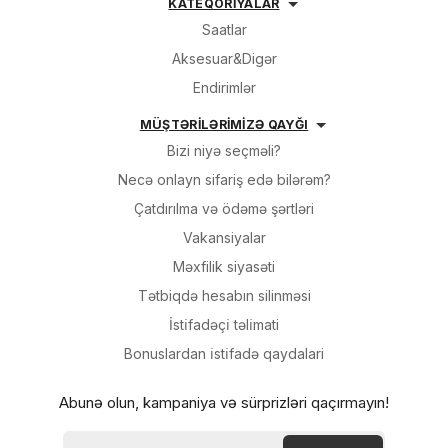
KATEQORİYALAR
Saatlar
Aksesuar&Digər
Endirimlər
MÜŞTƏRİLƏRİMİZƏ QAYĞI
Bizi niyə seçməli?
Necə onlayn sifariş edə bilərəm?
Çatdırılma və ödəmə şərtləri
Vakansiyalar
Məxfilik siyasəti
Tətbiqdə hesabın silinməsi
İsti̇fadəçi̇ təli̇mati
Bonuslardan i̇sti̇fadə qaydalari
Abunə olun, kampaniya və sürprizləri qaçırmayın!