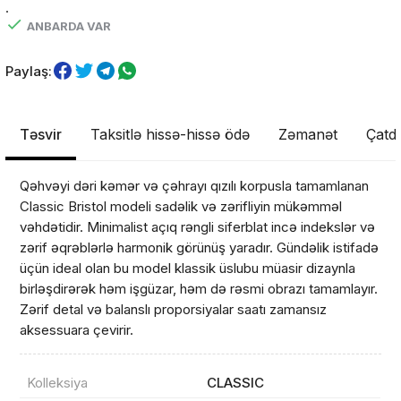
.
ANBARDA VAR
Paylaş:
Təsvir
Taksitlə hissə-hissə ödə
Zəmanət
Çatdı
Qəhvəyi dəri kəmər və çəhrayı qızılı korpusla tamamlanan
Classic Bristol modeli sadəlik və zərifliyin mükəmməl
vəhdətidir. Minimalist açıq rəngli siferblat incə indekslər və
zərif əqrəblərlə harmonik görünüş yaradır. Gündəlik istifadə
üçün ideal olan bu model klassik üslubu müasir dizaynla
birləşdirərək həm işgüzar, həm də rəsmi obrazı tamamlayır.
Zərif detal və balanslı proporsiyalar saatı zamansız
aksessuara çevirir.
Kolleksiya
CLASSIC