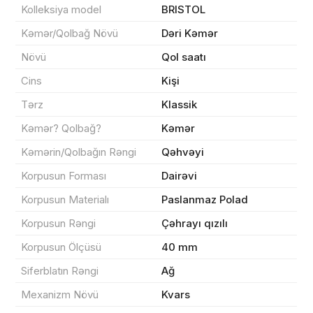
Kolleksiya model
BRISTOL
Kəmər/Qolbağ Növü
Dəri Kəmər
Məhsul(lar) səbətə əlavə edildi
Növü
Qol saatı
Cins
Kişi
Tərz
Klassik
Sifarişin detalları
Kəmər? Qolbağ?
Kəmər
Kəmərin/Qolbağın Rəngi
Qəhvəyi
0 ₼
Məhsul toplam
(0)
Korpusun Forması
Dairəvi
Endirim
0 ₼
Korpusun Materialı
Paslanmaz Polad
Korpusun Rəngi
Çəhrayı qızılı
Çatdırılma
0 ₼
Korpusun Ölçüsü
40 mm
Siferblatın Rəngi
Ağ
Yekun məbləğ
OK
0 ₼
Mexanizm Növü
Kvars