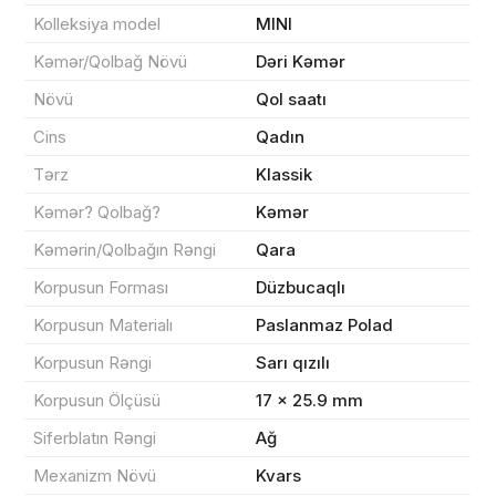
Kolleksiya model
MINI
Kəmər/Qolbağ Növü
Dəri Kəmər
Məhsul(lar) səbətə əlavə edildi
Növü
Qol saatı
Cins
Qadın
Tərz
Klassik
Sifarişin detalları
Kəmər? Qolbağ?
Kəmər
Kəmərin/Qolbağın Rəngi
Qara
0 ₼
Məhsul toplam
(0)
Korpusun Forması
Düzbucaqlı
Korpusun Materialı
Paslanmaz Polad
Endirim
0 ₼
Korpusun Rəngi
Sarı qızılı
Çatdırılma
0 ₼
Korpusun Ölçüsü
17 × 25.9 mm
Siferblatın Rəngi
Ağ
Yekun məbləğ
OK
0 ₼
Mexanizm Növü
Kvars