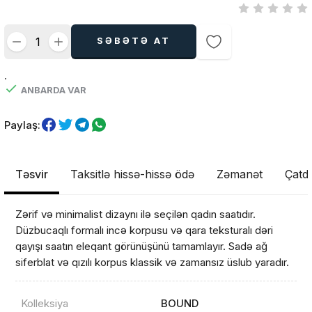
SƏBƏTƏ AT
.
ANBARDA VAR
Paylaş:
Təsvir
Taksitlə hissə-hissə ödə
Zəmanət
Çatdı
Zərif və minimalist dizaynı ilə seçilən qadın saatıdır.
Düzbucaqlı formalı incə korpusu və qara teksturalı dəri
qayışı saatın eleqant görünüşünü tamamlayır. Sadə ağ
siferblat və qızılı korpus klassik və zamansız üslub yaradır.
Kolleksiya
BOUND