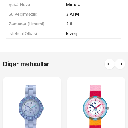
Şüşə Növü
Mineral
Sifarişi rəsmiləşdir
Su Keçirməzlik
3 ATM
Zəmanət (Ümumi)
2 il
Alış-verişə davam et
İstehsal Ölkəsi
Isveç
Digər məhsullar