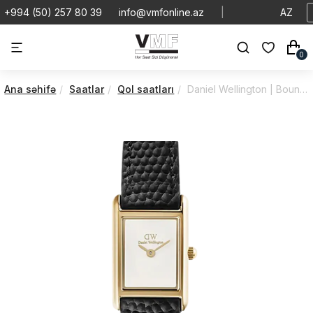
+994 (50) 257 80 39
info@vmfonline.az
|
AZ
0
Ana səhifə
Saatlar
Qol saatları
Daniel Wellington | Bound | Mini | DW00100903