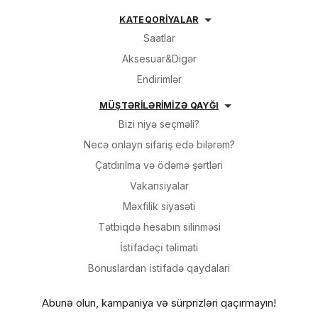
KATEQORİYALAR
Saatlar
Aksesuar&Digər
Endirimlər
MÜŞTƏRİLƏRİMİZƏ QAYĞI
Bizi niyə seçməli?
Necə onlayn sifariş edə bilərəm?
Çatdırılma və ödəmə şərtləri
Vakansiyalar
Məxfilik siyasəti
Tətbiqdə hesabın silinməsi
İsti̇fadəçi̇ təli̇mati
Bonuslardan i̇sti̇fadə qaydalari
Abunə olun, kampaniya və sürprizləri qaçırmayın!