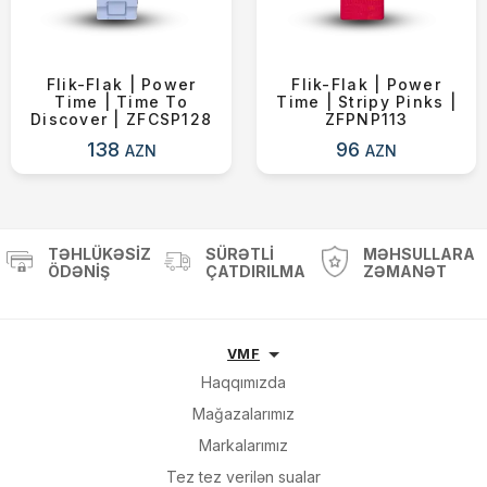
Flik-Flak | Power
Flik-Flak | Power
Time | Time To
Time | Stripy Pinks |
Discover | ZFCSP128
ZFPNP113
138
96
AZN
AZN
TƏHLÜKƏSIZ
SÜRƏTLI
MƏHSULLARA
ÖDƏNIŞ
ÇATDIRILMA
ZƏMANƏT
VMF
Haqqımızda
Mağazalarımız
Markalarımız
Tez tez verilən sualar