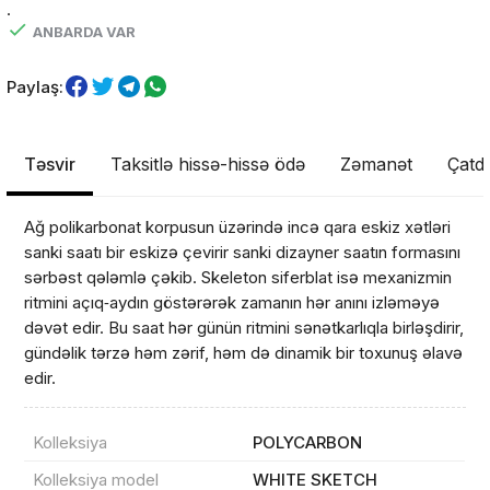
.
ANBARDA VAR
Paylaş:
Təsvir
Taksitlə hissə-hissə ödə
Zəmanət
Çatdı
Ağ polikarbonat korpusun üzərində incə qara eskiz xətləri
sanki saatı bir eskizə çevirir sanki dizayner saatın formasını
sərbəst qələmlə çəkib. Skeleton siferblat isə mexanizmin
ritmini açıq‑aydın göstərərək zamanın hər anını izləməyə
dəvət edir. Bu saat hər günün ritmini sənətkarlıqla birləşdirir,
gündəlik tərzə həm zərif, həm də dinamik bir toxunuş əlavə
edir.
Kolleksiya
POLYCARBON
Kolleksiya model
WHITE SKETCH