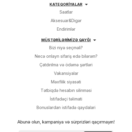
KATEQORİYALAR
Saatlar
Aksesuar&Digər
Endirimlər
MÜŞTƏRİLƏRİMİZƏ QAYĞI
Bizi niyə seçməli?
Necə onlayn sifariş edə bilərəm?
Çatdırılma və ödəmə şərtləri
Vakansiyalar
Məxfilik siyasəti
Tətbiqdə hesabın silinməsi
İsti̇fadəçi̇ təli̇mati
Bonuslardan i̇sti̇fadə qaydalari
Abunə olun, kampaniya və sürprizləri qaçırmayın!