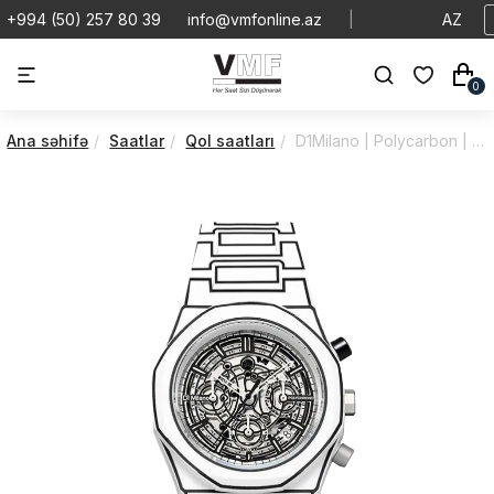
+994 (50) 257 80 39
info@vmfonline.az
|
AZ
0
Ana səhifə
Saatlar
Qol saatları
D1Milano | Polycarbon | White Sketch | PHBJ13