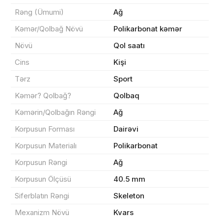
Rəng (Ümumi)
Ağ
Kəmər/Qolbağ Növü
Polikarbonat kəmər
Məhsul(lar) səbətə əlavə edildi
Növü
Qol saatı
Cins
Kişi
Tərz
Sport
Sifarişin detalları
Kəmər? Qolbağ?
Qolbaq
Kəmərin/Qolbağın Rəngi
Ağ
0 ₼
Məhsul toplam
(0)
Korpusun Forması
Dairəvi
Endirim
0 ₼
Korpusun Materialı
Polikarbonat
Çatdırılma
0 ₼
Korpusun Rəngi
Ağ
Korpusun Ölçüsü
40.5 mm
Siferblatın Rəngi
Skeleton
Yekun məbləğ
OK
0 ₼
Mexanizm Növü
Kvars