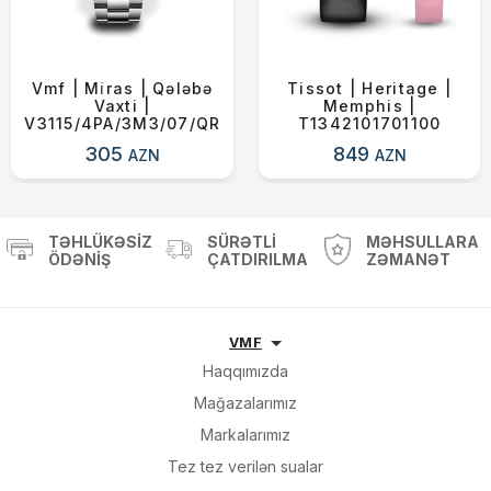
Vmf | Mi̇ras | Qələbə
Tissot | Heritage |
Vaxti |
Memphis |
V3115/4PA/3M3/07/QR
T1342101701100
305
849
AZN
AZN
TƏHLÜKƏSIZ
SÜRƏTLI
MƏHSULLARA
ÖDƏNIŞ
ÇATDIRILMA
ZƏMANƏT
VMF
Haqqımızda
Mağazalarımız
Markalarımız
Tez tez verilən sualar