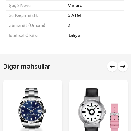
Sifarişi rəsmiləşdir
Şüşə Növü
Mineral
Su Keçirməzlik
5 ATM
Zəmanət (Ümumi)
2 il
Alış-verişə davam et
İstehsal Ölkəsi
İtaliya
Digər məhsullar