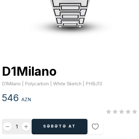
D1Milano
D1Milano | Polycarbon | White Sketch | PHBJ13
546
AZN
SƏBƏTƏ AT