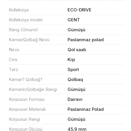
Kolleksiya
ECO-DRIVE
Kolleksiya model
GENT
Rəng (Ümumi)
Gümüşü
Məhsul(lar) səbətə əlavə edildi
Kəmər/Qolbağ Növü
Paslanmaz polad
Növü
Qol saatı
Cins
Kişi
Sifarişin detalları
Tərz
Sport
Kəmər? Qolbağ?
Qolbaq
0 ₼
Məhsul toplam
(0)
Kəmərin/Qolbağın Rəngi
Gümüşü
Endirim
0 ₼
Korpusun Forması
Dairəvi
Çatdırılma
0 ₼
Korpusun Materialı
Paslanmaz Polad
Korpusun Rəngi
Gümüşü
Korpusun Ölçüsü
45.9 mm
Yekun məbləğ
OK
0 ₼