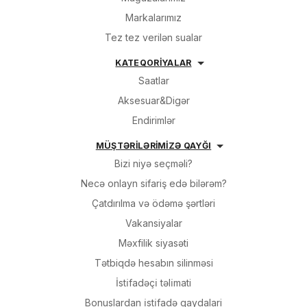
Markalarımız
Tez tez verilən sualar
KATEQORİYALAR
Saatlar
Aksesuar&Digər
Endirimlər
MÜŞTƏRİLƏRİMİZƏ QAYĞI
Bizi niyə seçməli?
Necə onlayn sifariş edə bilərəm?
Çatdırılma və ödəmə şərtləri
Vakansiyalar
Məxfilik siyasəti
Tətbiqdə hesabın silinməsi
İsti̇fadəçi̇ təli̇mati
Bonuslardan i̇sti̇fadə qaydalari