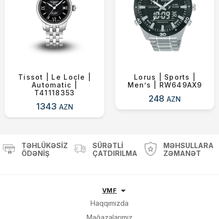
Tissot | Le Locle |
Lorus | Sports |
Automatic |
Men’s | RW649AX9
T41118353
248
AZN
1343
AZN
TƏHLÜKƏSIZ
SÜRƏTLI
MƏHSULLARA
ÖDƏNIŞ
ÇATDIRILMA
ZƏMANƏT
VMF
Haqqımızda
Mağazalarımız