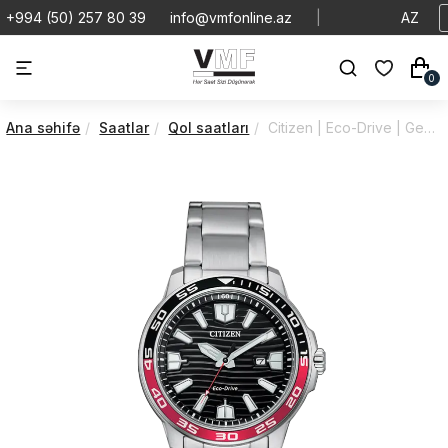
+994 (50) 257 80 39
info@vmfonline.az
|
AZ
0
Ana səhifə
Saatlar
Qol saatları
Citizen | Eco-Drive | Gent | AW1527-86E