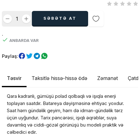
SƏBƏTƏ AT
.
ANBARDA VAR
Paylaş:
Təsvir
Taksitlə hissə-hissə ödə
Zəmanət
Çatdı
Qara kadranlı, gümüşü polad qolbaqlı və işıqla enerji
toplayan saatdır. Batareya dəyişməsinə ehtiyac yoxdur.
Saat həm gündəlik geyim, həm də idman-gündəlik tərz
üçün uyğundur. Tarix pəncərəsi, işıqlı əqrəblər, suya
davamlıq və ciddi-gözəl görünüşü bu modeli praktik və
cəlbedici edir.