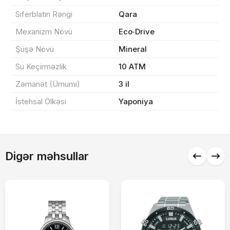
Siferblatın Rəngi
Qara
Sifarişi rəsmiləşdir
Mexanizm Növü
Eco‑Drive
Şüşə Növü
Mineral
Su Keçirməzlik
10 ATM
Alış-verişə davam et
Zəmanət (Ümumi)
3 il
İstehsal Ölkəsi
Yaponiya
Digər məhsullar