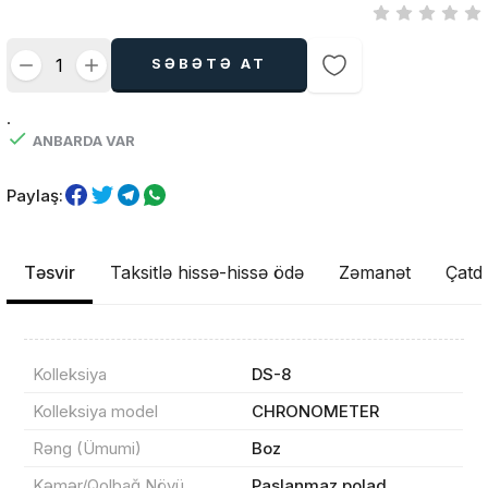
SƏBƏTƏ AT
.
ANBARDA VAR
Paylaş:
Təsvir
Taksitlə hissə-hissə ödə
Zəmanət
Çatdı
Kolleksiya
DS-8
Kolleksiya model
CHRONOMETER
Rəng (Ümumi)
Boz
Kəmər/Qolbağ Növü
Paslanmaz polad