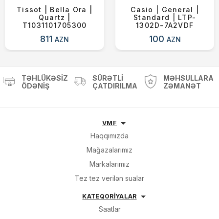
Tissot | Bella Ora |
Casio | General |
Quartz |
Standard | LTP-
T1031101705300
1302D-7A2VDF
811
100
AZN
AZN
TƏHLÜKƏSIZ
SÜRƏTLI
MƏHSULLARA
ÖDƏNIŞ
ÇATDIRILMA
ZƏMANƏT
VMF
Haqqımızda
Mağazalarımız
Markalarımız
Tez tez verilən sualar
KATEQORİYALAR
Saatlar