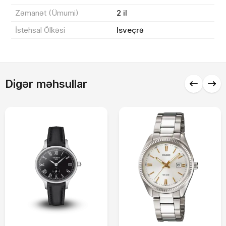
Zəmanət (Ümumi)
2 il
İstehsal Ölkəsi
Isveçrə
Alış-verişə davam et
Digər məhsullar