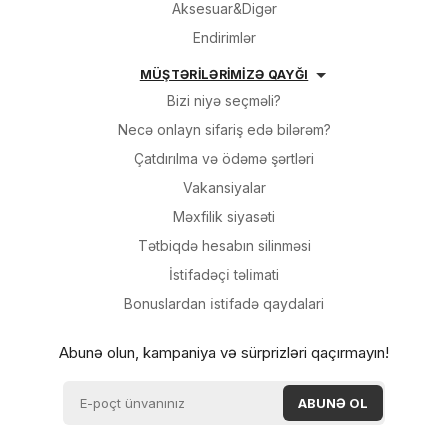
Aksesuar&Digər
Endirimlər
MÜŞTƏRİLƏRİMİZƏ QAYĞI
Bizi niyə seçməli?
Necə onlayn sifariş edə bilərəm?
Çatdırılma və ödəmə şərtləri
Vakansiyalar
Məxfilik siyasəti
Tətbiqdə hesabın silinməsi
İsti̇fadəçi̇ təli̇mati
Bonuslardan i̇sti̇fadə qaydalari
Abunə olun, kampaniya və sürprizləri qaçırmayın!