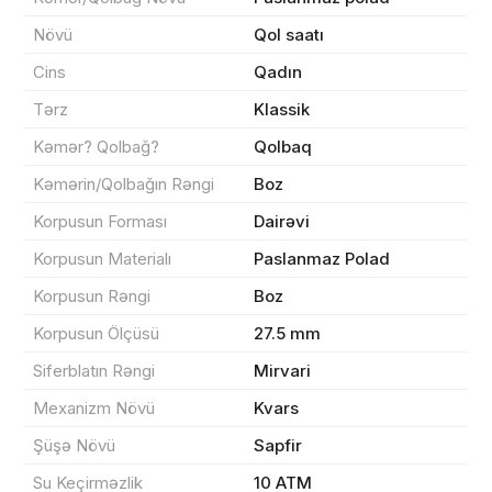
Növü
Qol saatı
Məhsul(lar) səbətə əlavə edildi
Cins
Qadın
Tərz
Klassik
Kəmər? Qolbağ?
Qolbaq
Sifarişin detalları
Kəmərin/Qolbağın Rəngi
Boz
Korpusun Forması
Dairəvi
0 ₼
Məhsul toplam
(0)
Korpusun Materialı
Paslanmaz Polad
Endirim
0 ₼
Korpusun Rəngi
Boz
Çatdırılma
0 ₼
Korpusun Ölçüsü
27.5 mm
Siferblatın Rəngi
Mirvari
Mexanizm Növü
Kvars
Yekun məbləğ
OK
0 ₼
Şüşə Növü
Sapfir
Sifarişi rəsmiləşdir
Su Keçirməzlik
10 ATM