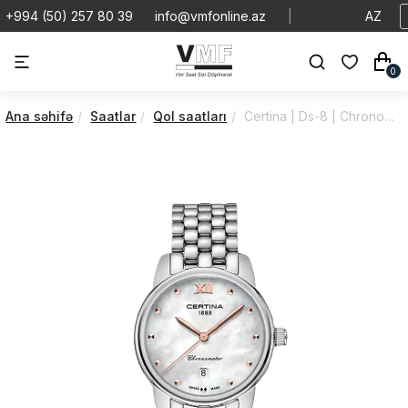
+994 (50) 257 80 39
info@vmfonline.az
|
AZ
0
Ana səhifə
Saatlar
Qol saatları
Certina | Ds-8 | Chronometer | C0330511111801