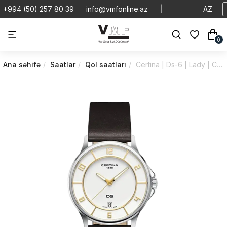
+994 (50) 257 80 39
info@vmfonline.az
|
AZ
0
Ana səhifə
Saatlar
Qol saatları
Certina | Ds-6 | Lady | C0392511701701