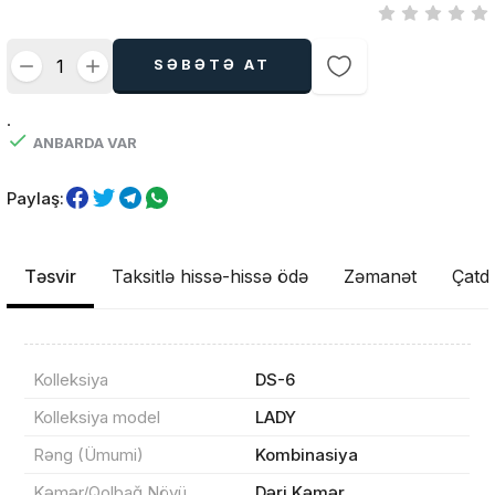
SƏBƏTƏ AT
.
ANBARDA VAR
Paylaş:
Təsvir
Taksitlə hissə-hissə ödə
Zəmanət
Çatdı
Kolleksiya
DS-6
Kolleksiya model
LADY
Rəng (Ümumi)
Kombinasiya
Kəmər/Qolbağ Növü
Dəri Kəmər