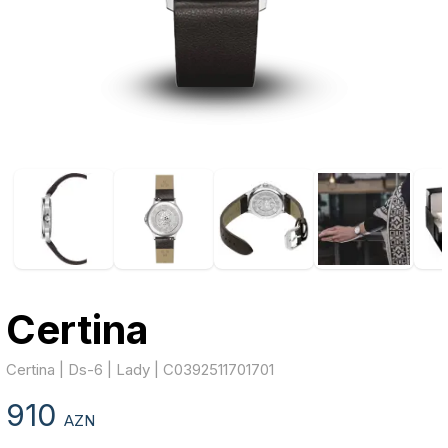
Certina
Certina | Ds-6 | Lady | C0392511701701
910
AZN