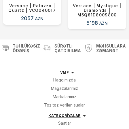
Versace | Palazzo |
Versace | Mystique |
Quartz | VCO040017
Diamonds |
M5Q81D800S800
2057
AZN
5198
AZN
TƏHLÜKƏSIZ
SÜRƏTLI
MƏHSULLARA
ÖDƏNIŞ
ÇATDIRILMA
ZƏMANƏT
VMF
Haqqımızda
Mağazalarımız
Markalarımız
Tez tez verilən sualar
KATEQORİYALAR
Saatlar