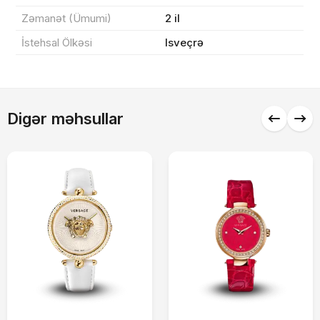
Zəmanət (Ümumi)
2 il
İstehsal Ölkəsi
Isveçrə
Alış-verişə davam et
Digər məhsullar