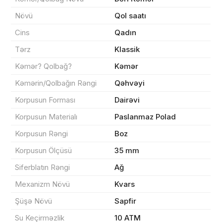
Növü
Qol saatı
Məhsul(lar) səbətə əlavə edildi
Cins
Qadın
Tərz
Klassik
Kəmər? Qolbağ?
Kəmər
Sifarişin detalları
Kəmərin/Qolbağın Rəngi
Qəhvəyi
Korpusun Forması
Dairəvi
0 ₼
Məhsul toplam
(0)
Korpusun Materialı
Paslanmaz Polad
Endirim
0 ₼
Korpusun Rəngi
Boz
Çatdırılma
0 ₼
Korpusun Ölçüsü
35 mm
Siferblatın Rəngi
Ağ
Mexanizm Növü
Kvars
Yekun məbləğ
OK
0 ₼
Şüşə Növü
Sapfir
Sifarişi rəsmiləşdir
Su Keçirməzlik
10 ATM