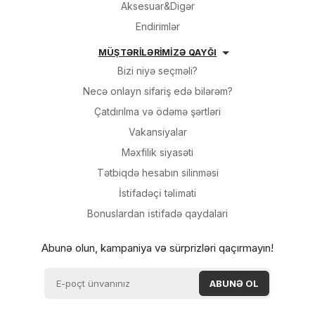
Aksesuar&Digər
Endirimlər
MÜŞTƏRİLƏRİMİZƏ QAYĞI
Bizi niyə seçməli?
Necə onlayn sifariş edə bilərəm?
Çatdırılma və ödəmə şərtləri
Vakansiyalar
Məxfilik siyasəti
Tətbiqdə hesabın silinməsi
İsti̇fadəçi̇ təli̇mati
Bonuslardan i̇sti̇fadə qaydalari
Abunə olun, kampaniya və sürprizləri qaçırmayın!