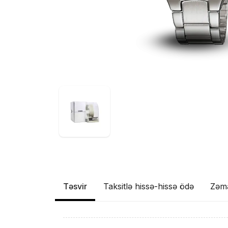
Təsvir
Taksitlə hissə-hissə ödə
Zəm