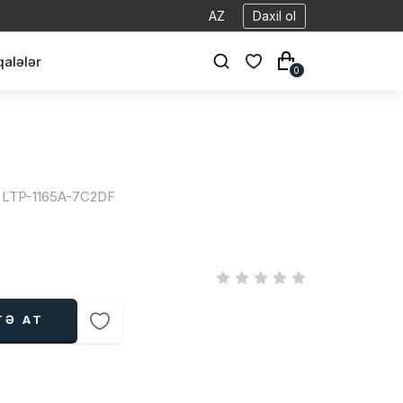
AZ
Daxil ol
alələr
0
 | LTP-1165A-7C2DF
TƏ AT