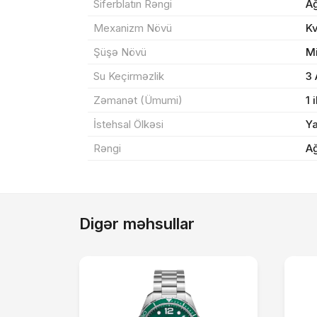
Siferblatın Rəngi
A
Yeku
Mexanizm Növü
K
Şüşə Növü
M
Su Keçirməzlik
3
Zəmanət (Ümumi)
1 i
İstehsal Ölkəsi
Y
Rəngi
A
Digər məhsullar