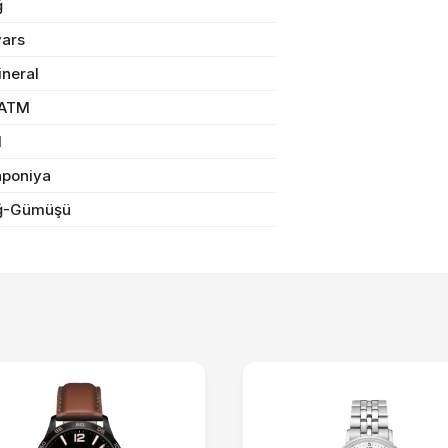
ğ
n məbləğ
OK
vars
ineral
Sifarişi rəsmiləşdir
 ATM
l
Alış-verişə davam et
aponiya
ğ-Gümüşü