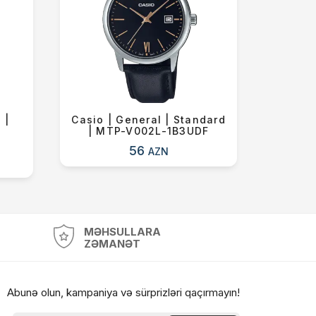
 |
Casio | General | Standard
Tissot
| MTP-V002L-1B3UDF
T
56
AZN
MƏHSULLARA
ZƏMANƏT
Abunə olun, kampaniya və sürprizləri qaçırmayın!