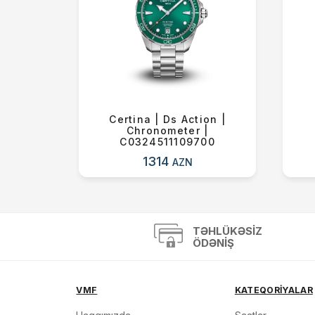
tandard
Certina | Ds Action |
AVDF
Chronometer |
C0324511109700
1314
AZN
TƏHLÜKƏSIZ
ÖDƏNIŞ
VMF
KATEQORİYALAR