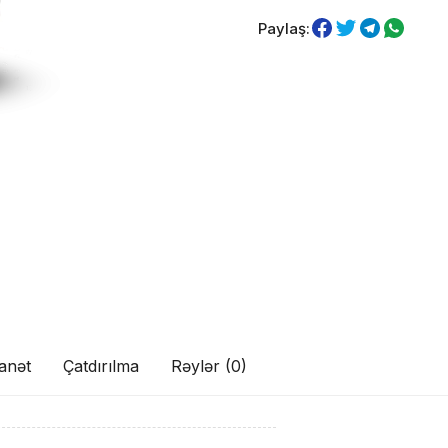
Paylaş:
anət
Çatdırılma
Rəylər (0)