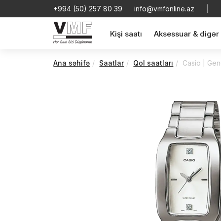
+994 (50) 257 80 39
info@vmfonline.az
|
Kişi saatı
Aksessuar & digər
Ana səhifə
Saatlar
Qol saatları
Casio | Gen