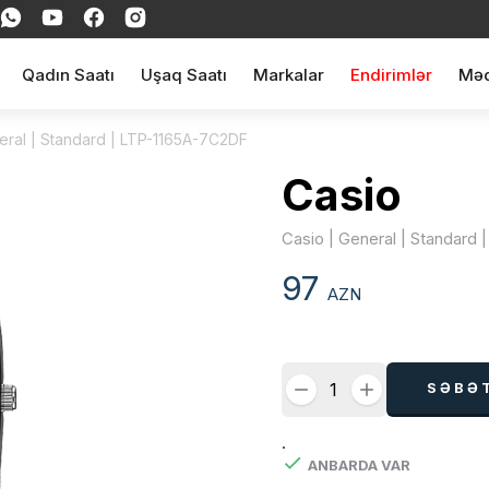
Qadın Saatı
Uşaq Saatı
Markalar
Endirimlər
Məq
eral | Standard | LTP-1165A-7C2DF
Casio
Casio | General | Standard
97
AZN
SƏBƏ
.
ANBARDA VAR