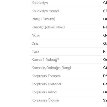
Kolleksiya
G
Kolleksiya model
S
Rəng (Ümumi)
G
Kəmər/Qolbağ Növü
P
Məhs
Növü
Qo
Cins
Q
Tərz
Kl
Sif
Kəmər? Qolbağ?
Q
Kəmərin/Qolbağın Rəngi
G
Məh
Korpusun Forması
D
End
Korpusun Materialı
P
Korpusun Rəngi
G
Çat
Korpusun Ölçüsü
3