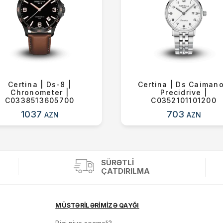
Certina | Ds-8 |
Certina | Ds Caimano
Chronometer |
Precidrive |
C0338513605700
C0352101101200
1037
703
AZN
AZN
SÜRƏTLI
ÇATDIRILMA
MÜŞTƏRİLƏRİMİZƏ QAYĞI