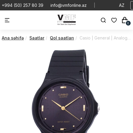
+994 (50) 257 80 39
info@vmfonline.az
|
AZ
0
Ana səhifə
Saatlar
Qol saatları
Casio | General | Analog | MQ-76-1ALDF