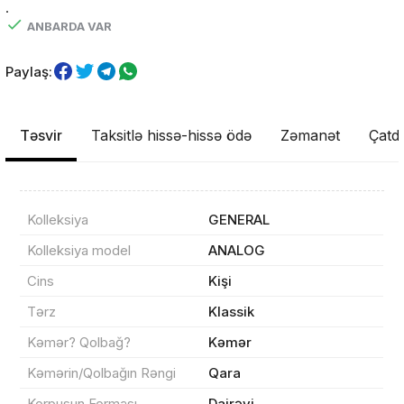
.
ANBARDA VAR
Paylaş:
Təsvir
Taksitlə hissə-hissə ödə
Zəmanət
Çatdı
Kolleksiya
GENERAL
Kolleksiya model
ANALOG
Cins
Kişi
Tərz
Klassik
Kəmər? Qolbağ?
Kəmər
Məhsul(lar) səbətə əlavə edildi
Kəmərin/Qolbağın Rəngi
Qara
Korpusun Forması
Dairəvi