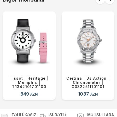
Tissot | Heritage |
Certina | Ds Action |
Memphis |
Chronometer |
T1342101701100
C0322511101101
849
1037
AZN
AZN
TƏHLÜKƏSIZ
SÜRƏTLI
MƏHSULLARA