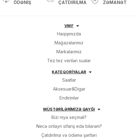
ÖDƏNIŞ
ÇATDIRILMA
ZƏMANƏT
VMF
Haqqımızda
Mağazalarımız
Markalarımız
Tez tez verilən sualar
KATEQORİYALAR
Saatlar
Aksesuar&Digər
Endirimlər
MÜŞTƏRİLƏRİMİZƏ QAYĞI
Bizi niyə seçməli?
Necə onlayn sifariş edə bilərəm?
Çatdırılma və ödəmə şərtləri