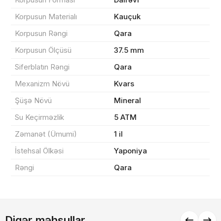
Korpusun Materialı
Kauçuk
Sifarişin detalları
Korpusun Rəngi
Qara
Korpusun Ölçüsü
37.5 mm
0 ₼
Məhsul toplam
(0)
Siferblatın Rəngi
Qara
Mexanizm Növü
Kvars
Endirim
0 ₼
Şüşə Növü
Mineral
Çatdırılma
0 ₼
Su Keçirməzlik
5 ATM
Zəmanət (Ümumi)
1 il
Yekun məbləğ
OK
0 ₼
İstehsal Ölkəsi
Yaponiya
Rəngi
Qara
Sifarişi rəsmiləşdir
Alış-verişə davam et
Digər məhsullar