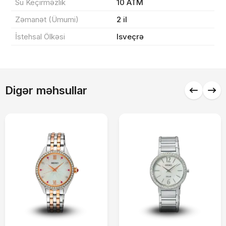
Su Keçirməzlik
10 ATM
Zəmanət (Ümumi)
2 il
Alış-verişə davam et
İstehsal Ölkəsi
Isveçrə
Digər məhsullar