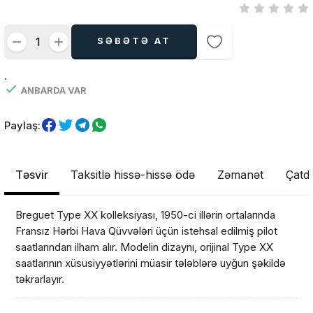
SƏBƏTƏ AT
.
ANBARDA VAR
Paylaş:
Təsvir
Taksitlə hissə-hissə ödə
Zəmanət
Çatdı
Breguet Type XX kolleksiyası, 1950-ci illərin ortalarında
Fransız Hərbi Hava Qüvvələri üçün istehsal edilmiş pilot
saatlarından ilham alır. Modelin dizaynı, orijinal Type XX
saatlarının xüsusiyyətlərini müasir tələblərə uyğun şəkildə
təkrarlayır.