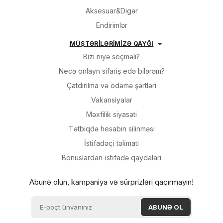
Aksesuar&Digər
Endirimlər
MÜŞTƏRİLƏRİMİZƏ QAYĞI
Bizi niyə seçməli?
Necə onlayn sifariş edə bilərəm?
Çatdırılma və ödəmə şərtləri
Vakansiyalar
Məxfilik siyasəti
Tətbiqdə hesabın silinməsi
İsti̇fadəçi̇ təli̇mati
Bonuslardan i̇sti̇fadə qaydalari
Abunə olun, kampaniya və sürprizləri qaçırmayın!