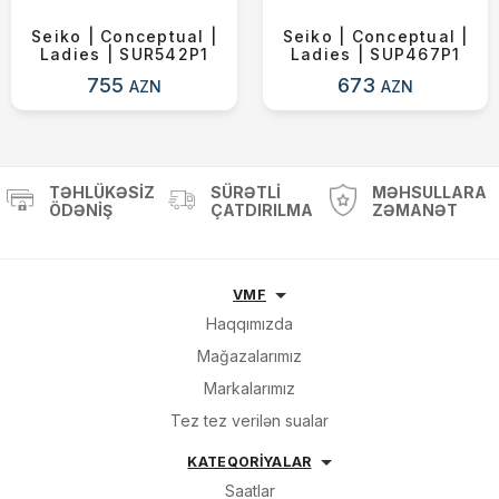
Seiko | Conceptual |
Seiko | Conceptual |
Ladies | SUR542P1
Ladies | SUP467P1
755
673
AZN
AZN
TƏHLÜKƏSIZ
SÜRƏTLI
MƏHSULLARA
ÖDƏNIŞ
ÇATDIRILMA
ZƏMANƏT
VMF
Haqqımızda
Mağazalarımız
Markalarımız
Tez tez verilən sualar
KATEQORİYALAR
Saatlar