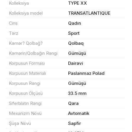
Kolleksiya
TYPE XX
Kolleksiya model
TRANSATLANTIQUE
Məhsul(lar) səbətə əlavə edildi
Cins
Qadın
Tərz
Sport
Kəmər? Qolbağ?
Qolbaq
Sifarişin detalları
Kəmərin/Qolbağın Rəngi
Gümüşü
Korpusun Forması
Dairəvi
0 ₼
Məhsul toplam
(0)
Korpusun Materialı
Paslanmaz Polad
Endirim
0 ₼
Korpusun Rəngi
Gümüşü
Çatdırılma
0 ₼
Korpusun Ölçüsü
33.5 mm
Siferblatın Rəngi
Qara
Yekun məbləğ
OK
0 ₼
Mexanizm Növü
Avtomatik
Şüşə Növü
Sapfir
Sifarişi rəsmiləşdir