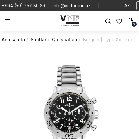
+994 (50) 257 80 39
info@vmfonline.az
|
AZ
0
Ana səhifə
Saatlar
Qol saatları
Breguet | Type Xx | Transatlantique | 4820ST/D2/S76