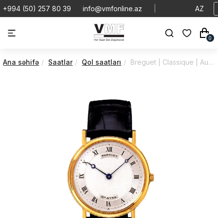
+994 (50) 257 80 39
info@vmfonline.az
|
AZ
0
Ana səhifə
Saatlar
Qol saatları
Breguet | Classique | Automatic | 3500BA-11-984