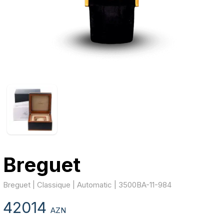
Breguet
Breguet | Classique | Automatic | 3500BA-11-984
42014
AZN