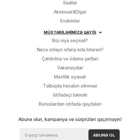
Saatlar
Aksesuar&Digər
Endirimlər
MÜŞTƏRİLƏRİMİZƏ QAYĞI
Bizi niyə seçməli?
Necə onlayn sifariş edə bilərəm?
Çatdırılma və ödəmə şərtləri
Vakansiyalar
Məxfilik siyasəti
Tətbiqdə hesabın silinməsi
İsti̇fadəçi̇ təli̇mati
Bonuslardan i̇sti̇fadə qaydalari
Abunə olun, kampaniya və sürprizləri qaçırmayın!