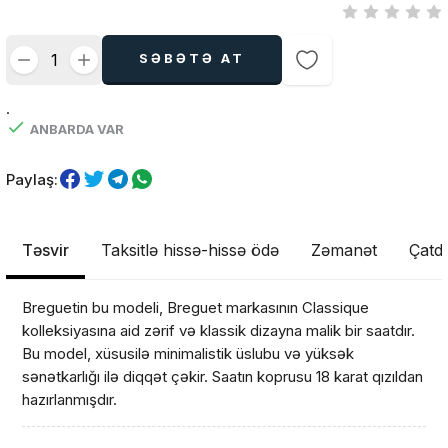
SƏBƏTƏ AT
.
ANBARDA VAR
Paylaş:
Təsvir
Taksitlə hissə-hissə ödə
Zəmanət
Çatdı
Breguetin bu modeli, Breguet markasının Classique
kolleksiyasına aid zərif və klassik dizayna malik bir saatdır.
Bu model, xüsusilə minimalistik üslubu və yüksək
sənətkarlığı ilə diqqət çəkir. Saatın koprusu 18 karat qızıldan
hazırlanmışdır.