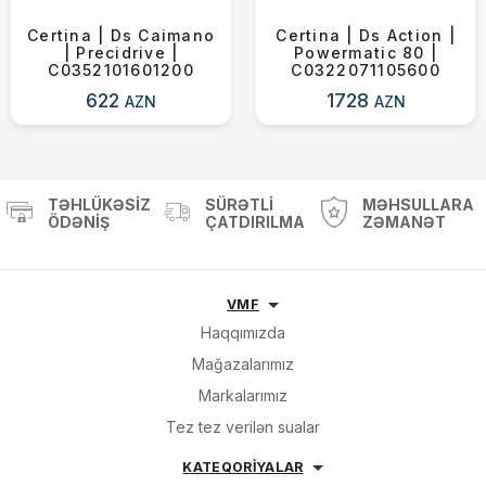
Certina | Ds Caimano
Certina | Ds Action |
| Precidrive |
Powermatic 80 |
C0352101601200
C0322071105600
622
1728
AZN
AZN
TƏHLÜKƏSIZ
SÜRƏTLI
MƏHSULLARA
ÖDƏNIŞ
ÇATDIRILMA
ZƏMANƏT
VMF
Haqqımızda
Mağazalarımız
Markalarımız
Tez tez verilən sualar
KATEQORİYALAR