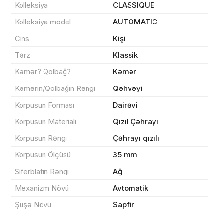
Kolleksiya
CLASSIQUE
Kolleksiya model
AUTOMATIC
Məhsul(lar) səbətə əlavə edildi
Cins
Kişi
Tərz
Klassik
Kəmər? Qolbağ?
Kəmər
Sifarişin detalları
Kəmərin/Qolbağın Rəngi
Qəhvəyi
Korpusun Forması
Dairəvi
0 ₼
Məhsul toplam
(0)
Korpusun Materialı
Qızıl Çəhrayı
Endirim
0 ₼
Korpusun Rəngi
Çəhrayı qızılı
Çatdırılma
0 ₼
Korpusun Ölçüsü
35 mm
Siferblatın Rəngi
Ağ
Mexanizm Növü
Avtomatik
Yekun məbləğ
OK
0 ₼
Şüşə Növü
Sapfir