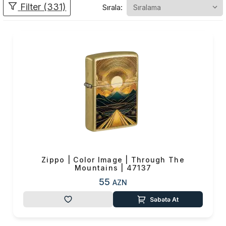
Filter (331)
Sırala:
müxtəlif dizaynda istehsal
olunmuş alışqanlar onilliklər
ərzində Amerikanın simvoluna
çevrilmiş məhsullardan
biridir.
Zippo
alışqanları
yüzlərlə
filmdə kino qəhrəmanlarının
alışqanı
kimi
göstərilib.
Zippo-nu
məşhurluğa
aparan yol isə
2-
ci Dünya Müharibəsində
Amerika Ordusunun
Zippodan istifadə etməsi
olub.
Zippo | Color Image | Through The
Mountains | 47137
55
AZN
Səbətə At