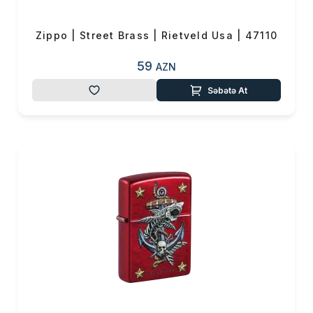
Zippo | Street Brass | Rietveld Usa | 47110
59
AZN
Səbətə At