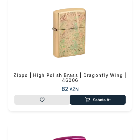
Zippo | High Polish Brass | Dragonfly Wing |
46006
82
AZN
Səbətə At