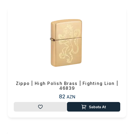
Zippo | High Polish Brass | Fighting Lion |
46839
82
AZN
Səbətə At