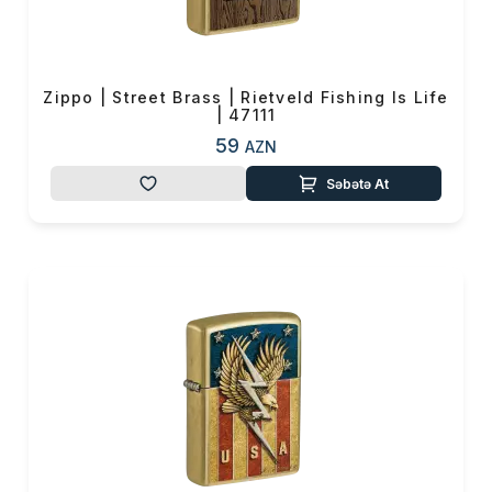
0 ₼
Məhsul toplam
(0)
Endirim
0 ₼
Zippo | Street Brass | Rietveld Fishing Is Life
| 47111
Çatdırılma
0 ₼
59
AZN
OK
Səbətə At
Yekun məbləğ
0 ₼
Sifarişi rəsmiləşdir
Alış-verişə davam et