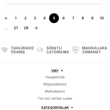
1
2
3
4
5
6
7
8
9
10
...
27
28
TƏHLÜKƏSIZ
SÜRƏTLI
MƏHSULLARA
ÖDƏNIŞ
ÇATDIRILMA
ZƏMANƏT
VMF
Haqqımızda
Mağazalarımız
Markalarımız
Tez tez verilən sualar
KATEQORİYALAR