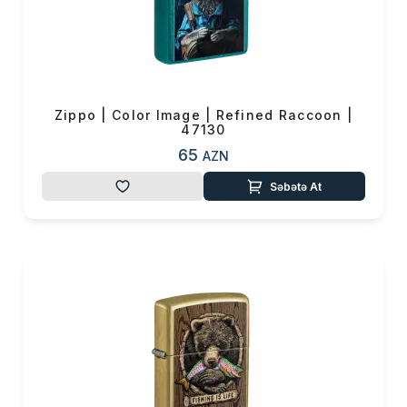
Zippo | Color Image | Refined Raccoon |
47130
65
AZN
Səbətə At
Məhsul(lar) səbətə əlavə edildi
Sifarişin detalları