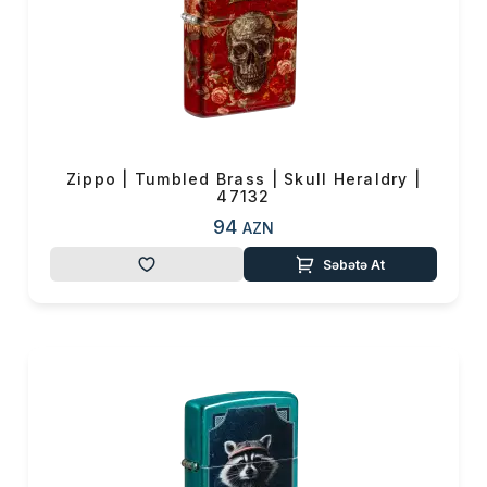
Zippo | Tumbled Brass | Skull Heraldry |
47132
94
AZN
Səbətə At