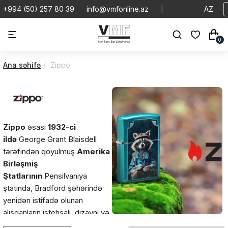
+994 (50) 257 80 39
info@vmfonline.az
|
AZ
0
Ana səhifə
Zippo
Zippo
əsası
1932-ci
ildə
George Grant Blaisdell
tərəfindən qoyulmuş
Amerika
Birləşmiş
Ştatlarının
Pensilvaniya
ştatında, Bradford şəhərində
yenidən istifadə olunan
alışqanların istehsalı, dizaynı və
satışı ilə məşğuldur. Minlərlə