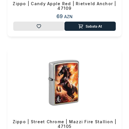
Zippo | Candy Apple Red | Rietveld Anchor |
47109
69
AZN
Səbətə At
Zippo | Street Chrome | Mazzi Fire Stallion |
47105