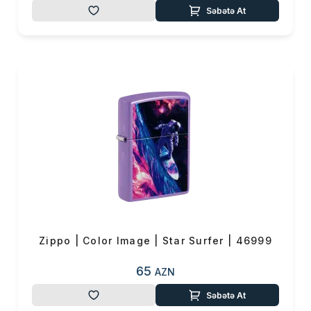
Səbətə At
Zippo | Color Image | Star Surfer | 46999
65
AZN
Səbətə At