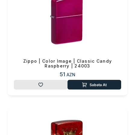
Zippo | Color Image | Classic Candy
Raspberry | 24003
51
AZN
Səbətə At