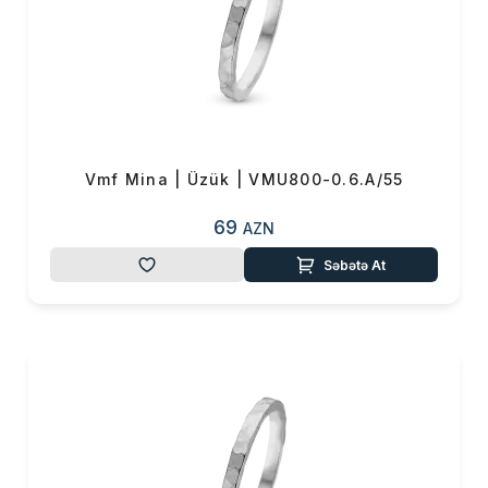
Vmf Mina | Üzük | VMU800-0.6.A/55
69
AZN
Səbətə At