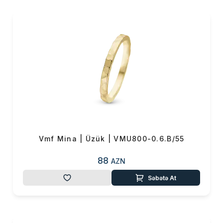
və sevdiklərinizə hədiyyə
vermək istəyirsinizsə, bu
brendin məhsulları əla
seçimdir.Onlar hər qadının
zövqünü oxşayacaq və uzun
müddət xatirələrdə
qalacaq.Sizdə bu ziynət
əşyaları ilə öz fərqliliyinizi
göstərə bilərsiniz.
Vmf Mina | Üzük | VMU800-0.6.B/55
88
AZN
Səbətə At