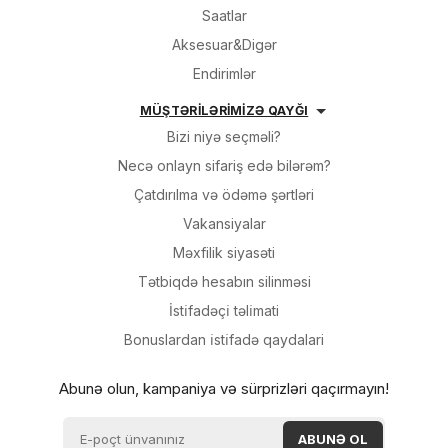
Saatlar
Aksesuar&Digər
Endirimlər
MÜŞTƏRİLƏRİMİZƏ QAYĞI
Bizi niyə seçməli?
Necə onlayn sifariş edə bilərəm?
Çatdırılma və ödəmə şərtləri
Vakansiyalar
Məxfilik siyasəti
Tətbiqdə hesabın silinməsi
İsti̇fadəçi̇ təli̇mati
Bonuslardan i̇sti̇fadə qaydalari
Abunə olun, kampaniya və sürprizləri qaçırmayın!