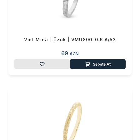
Vmf Mina | Üzük | VMU800-0.6.A/53
69
AZN
Səbətə At
Məhsul(lar) səbətə əlavə edildi
Sifarişin detalları