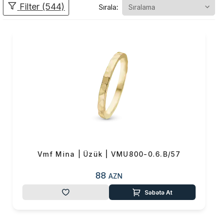
Filter (544)
Sırala:
özünəməxsus yeri olan bir
brenddir.Bu brendin məhsulları
öz unikal dizaynları və
mükəmməl işlənməsi ilə
fərqlənir. VMF Mina geniş
məhsul çeşidi ilə müştərilərinə
xidmət edir. Buraya sırğalar,
boyunbağılar, qolbaqlar, üzük
və həmçinin xüsusi dizayna
malik göz oxşayan şarmlar
daxildir.VMF Mina
aksesuarlarından həm gündəlik
istifadə üçün həm də özəl
Vmf Mina | Üzük | VMU800-0.6.B/57
günlərdə geyimlərinizi
tamamlamaq üçün istifadə edə
88
AZN
bilərsiniz.VMF Mina ziynət
Səbətə At
əşyaları həmdə mükəmməl
hədiyyə seçimidir.Yaxınlarınıza