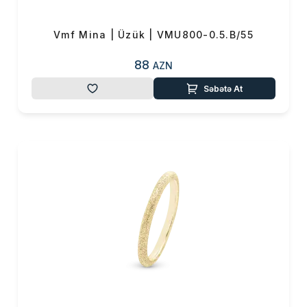
Vmf Mina | Üzük | VMU800-0.5.B/55
88
AZN
Səbətə At