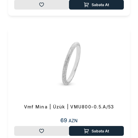
Səbətə At
Vmf Mina | Üzük | VMU800-0.5.A/53
69
AZN
Səbətə At