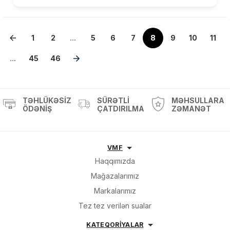
1
2
...
5
6
7
8
9
10
11
...
45
46
TƏHLÜKƏSIZ
SÜRƏTLI
MƏHSULLARA
ÖDƏNIŞ
ÇATDIRILMA
ZƏMANƏT
VMF
Haqqımızda
Mağazalarımız
Markalarımız
Tez tez verilən sualar
KATEQORİYALAR