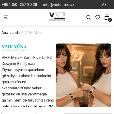
+994 (50) 257 80 39
info@vmfonline.az
|
AZ
0
Ana səhifə
VMF Mina
VMF Mina – Zəriflik və Unikal
Dizaynın Birləşməsi
Ziynət əşyaları qadınların
gözəlliyinə əlavə bir parlaqlıq
gətirən xüsusi
aksesuardır.Onlar yalnız
gözəllik və still yaratmaqla
qalmır, həm də həyatınıza rəng
qatmağa sizə kömək edir. VMF
Mina ziynət əşyaları bu sahədə