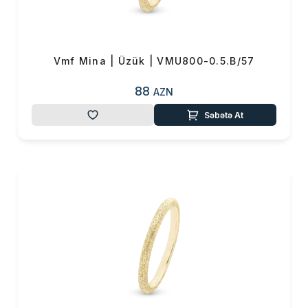
0 ₼
Məhsul toplam
(0)
Endirim
0 ₼
Vmf Mina | Üzük | VMU800-0.5.B/57
Çatdırılma
0 ₼
88
AZN
OK
Səbətə At
Yekun məbləğ
0 ₼
Sifarişi rəsmiləşdir
Alış-verişə davam et