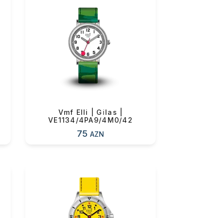
Vmf Elli | Gi̇las |
VE1134/4PA9/4M0/42
75
AZN
0 ₼
0 ₼
0 ₼