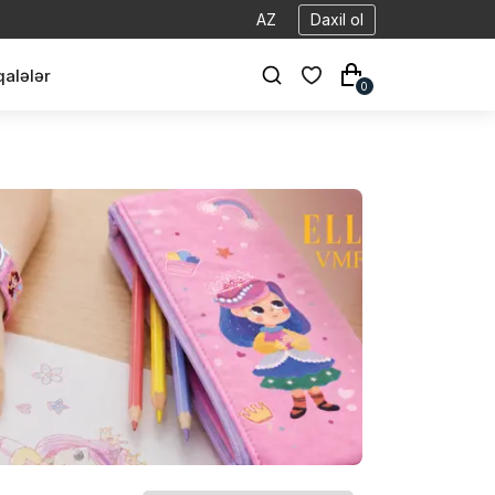
AZ
Daxil ol
alələr
0