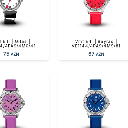
n məbləğ
Sifarişi rəsmiləşdir
Alış-verişə davam et
 Elli | Gi̇las |
Vmf Elli | Bayraq |
34/4PA9/4M0/41
VE1144/4PA9/4M9/81
75
67
AZN
AZN