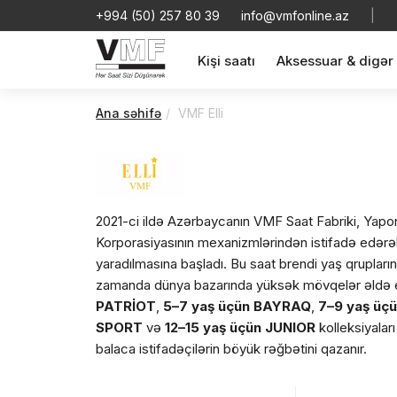
+994 (50) 257 80 39
info@vmfonline.az
|
Kişi saatı
Aksessuar & digər
Ana səhifə
VMF Elli
2021-ci ildə Azərbaycanın VMF Saat Fabriki, Yapon
Korporasiyasının mexanizmlərindən istifadə edər
yaradılmasına başladı. Bu saat brendi yaş qrupları
zamanda dünya bazarında yüksək mövqelər əldə et
PATRİOT
,
5–7 yaş üçün BAYRAQ
,
7–9 yaş üç
SPORT
və
12–15 yaş üçün JUNIOR
kolleksiyaları
balaca istifadəçilərin böyük rəğbətini qazanır.
Bütün saatlar uşaqlar üçün nəzərdə tutulan sertifi