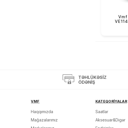
OBaku (68)
Versus (2)
Vmf 
VE11
Mazzucato (3)
Casio Exclusive (4)
«
»
TƏHLÜKƏSIZ
ÖDƏNIŞ
VMF
KATEQORİYALAR
Haqqımızda
Saatlar
Mağazalarımız
Aksesuar&Digər