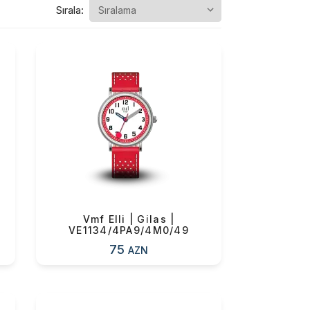
Sırala:
Vmf Elli | Gi̇las |
VE1134/4PA9/4M0/49
75
AZN