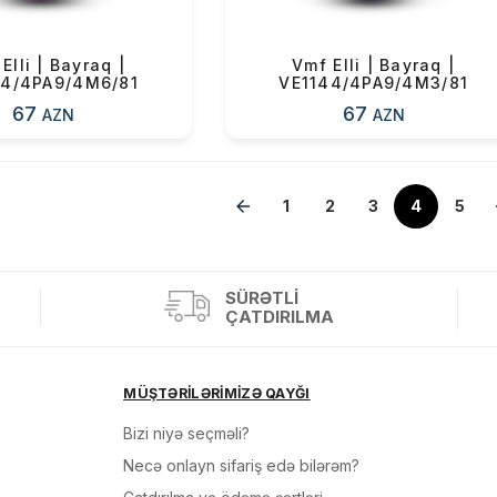
Elli | Bayraq |
Vmf Elli | Bayraq |
44/4PA9/4M6/81
VE1144/4PA9/4M3/81
67
67
AZN
AZN
1
2
3
4
5
SÜRƏTLI
ÇATDIRILMA
MÜŞTƏRİLƏRİMİZƏ QAYĞI
Bizi niyə seçməli?
Necə onlayn sifariş edə bilərəm?