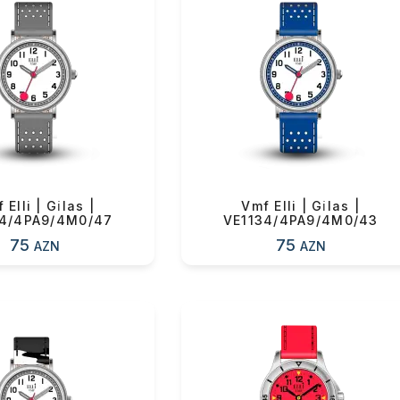
ul(lar) səbətə əlavə edildi
arişin detalları
 Elli | Gi̇las |
Vmf Elli | Gi̇las |
34/4PA9/4M0/47
VE1134/4PA9/4M0/43
75
75
AZN
AZN
sul toplam
(0)
irim
dırılma
OK