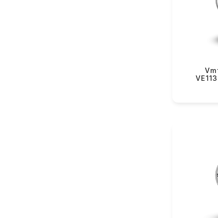
VMF Rover (82)
Yeku
VMF Elli (54)
Lorus (151)
Casio (434)
Longines (122)
Vmf
VE11
Rado (63)
Tissot (131)
Hamilton (38)
Certina (84)
Balmain (43)
Swatch (361)
Flik-Flak (85)
The Electricianz (11)