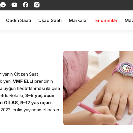
Qadın Saatı
Uşaq Saatı
Markalar
Endirimlər
Məq
iyanın Citizen Saat
ək yeni
VMF ELLİ
brendinin
na uyğun hədəflənməsi ilə qısa
di. Belə ki,
3–5 yaş üçün
ün GİLAS
,
9–12 yaş üçün
 2022-ci ilin yayından etibarən
kasiyalardan keçib və sağlamlıq