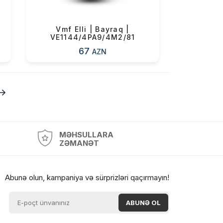
Vmf Elli | Bayraq |
VE1144/4PA9/4M2/81
67
AZN
MƏHSULLARA
ZƏMANƏT
Abunə olun, kampaniya və sürprizləri qaçırmayın!