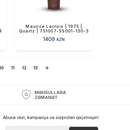
Maurice Lacroix | 1975 |
4
Quartz | 751007-SS001-130-3
1409
AZN
10
11
12
13
MƏHSULLARA
ZƏMANƏT
Abunə olun, kampaniya və sürprizləri qaçırmayın!