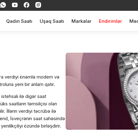
Qadın Saatı
Uşaq Saatı
Markalar
Endirimlər
Məq
lara verdiyi önəmlə modern və
roluna yeni bir anlam qatır.
istehsalı ilə digər saat
üks saatların təmsilçisi olan
r. İllərin verdiyi təcrübə ilə
rend, İsveçrənin saat sahəsində
nilikçiliyi özündə birləşdirir.
 verdiyi önəmi qoruyan brend,