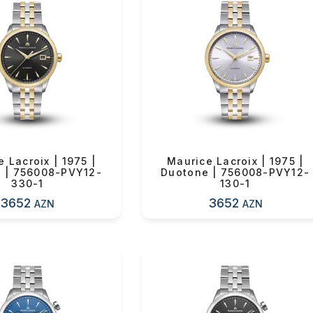
ul(lar) səbətə əlavə edildi
 Lacroix | 1975 |
Maurice Lacroix | 1975 |
 | 756008-PVY12-
Duotone | 756008-PVY12-
arişin detalları
330-1
130-1
3652
3652
AZN
AZN
sul toplam
(0)
irim
dırılma