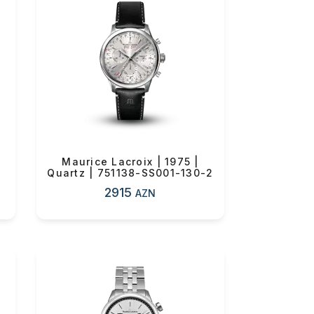
Maurice Lacroix | 1975 |
Quartz | 751138-SS001-130-2
2915
AZN
0 ₼
0 ₼
0 ₼