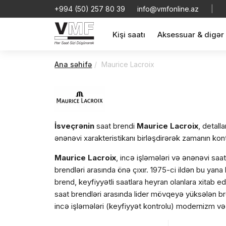
+994 (50) 257 80 39
info@vmfonline.az
|
Kişi saatı
Aksessuar & digər
Ana səhifə
Maurice Lacroix
İsveçrənin
saat brendi
Maurice Lacroix
, detal
ənənəvi xarakteristikanı birləşdirərək zamanın kont
Maurice Lacroix
, incə işləmələri və ənənəvi saat 
brendləri arasında önə çıxır. 1975-ci ildən bu yana l
brend, keyfiyyətli saatlara heyran olanlara xitab edili
saat brendləri arasında lider mövqeyə yüksələn b
incə işləmələri (keyfiyyət kontrolu) modernizm və ye
Ənənəvi saat istehsalı xarakteristikasını detallara