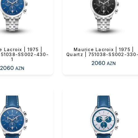
OK
n məbləğ
Sifarişi rəsmiləşdir
Alış-verişə davam et
 Lacroix | 1975 |
Maurice Lacroix | 1975 |
 751038-SS002-430-
Quartz | 751038-SS002-330
1
2060
AZN
2060
AZN