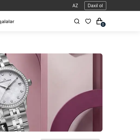
AZ
Daxil ol
alələr
0