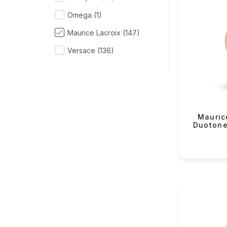
Omega (1)
Maurice Lacroix (147)
Versace (136)
Məhs
Ferragamo (74)
Raymond Weil (203)
Seiko (145)
Maurice
Daniel Wellington (57)
Duotone
Sif
Citizen (208)
D1Milano (91)
Məh
Philipp Plein (43)
End
VMF (165)
Çat
VMF Mina (4)