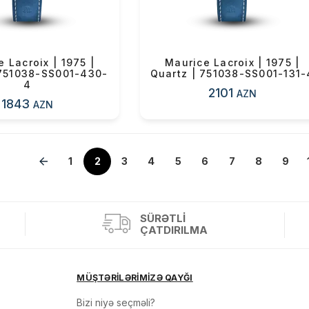
 Lacroix | 1975 |
Maurice Lacroix | 1975 |
 751038-SS001-430-
Quartz | 751038-SS001-131-
4
2101
AZN
1843
AZN
1
»
2
3
4
5
6
7
8
9
SÜRƏTLI
ÇATDIRILMA
MÜŞTƏRİLƏRİMİZƏ QAYĞI
Bizi niyə seçməli?