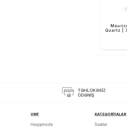
OBaku (68)
Versus (2)
Mazzucato (3)
Maurice
Quartz |
Casio Exclusive (4)
«
TƏHLÜKƏSIZ
ÖDƏNIŞ
VMF
KATEQORİYALAR
Haqqımızda
Saatlar