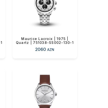
0 ₼
Maurice Lacroix | 1975 |
-1
Quartz | 751038-SS002-130-1
2060
AZN