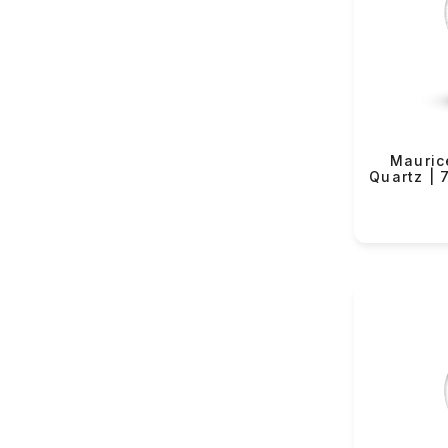
VMF Rover (82)
Yeku
VMF Elli (54)
Lorus (151)
Casio (434)
Longines (122)
Maurice
Rado (63)
Quartz |
Tissot (131)
Hamilton (38)
Certina (84)
Balmain (43)
Swatch (361)
Flik-Flak (85)
The Electricianz (11)