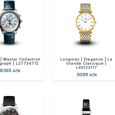
ande Vitesse, Heritage
Collection, Presence,
tərzinizi və şıklığınızı yansıdan
ul(lar) səbətə əlavə edildi
| Master Collection
Longines | Elegance | La
graph | L27734712
Grande Classique |
arişin detalları
L45122117
8365
AZN
3099
AZN
sul toplam
(0)
irim
dırılma