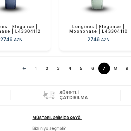
nes | Elegance |
Longines | Elegance |
ase | L43304112
Moonphase | L43304110
2746
2746
AZN
AZN
»
1
2
3
4
5
6
7
8
9
SÜRƏTLI
ÇATDIRILMA
MÜŞTƏRİLƏRİMİZƏ QAYĞI
Bizi niyə seçməli?