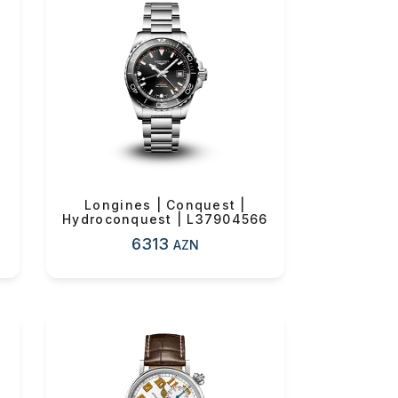
Longines | Conquest |
Hydroconquest | L37904566
6313
AZN
0 ₼
0 ₼
0 ₼