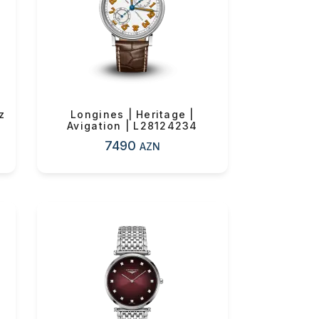
0 ₼
z
Longines | Heritage |
Avigation | L28124234
7490
AZN