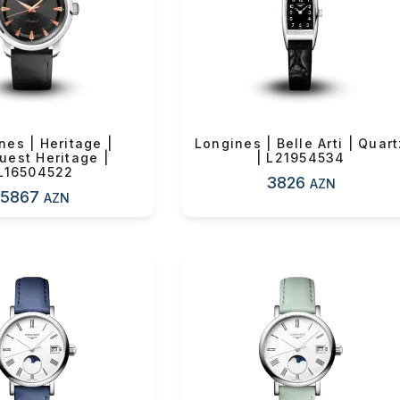
OK
n məbləğ
Sifarişi rəsmiləşdir
Alış-verişə davam et
nes | Heritage |
Longines | Belle Arti | Quart
uest Heritage |
| L21954534
L16504522
3826
AZN
5867
AZN