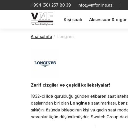
+994 (50) 257 80 39
info@vmfonline.az
|
Kişi saatı
Aksessuar & digər
Ana səhifə
Longines
Zərif cizgilər və çeşidli kolleksiyalar!
1832-ci ildə qurulduğu gündən etibarən saat istehs
daşlarından biri olan
Longines
saat markası, bənzə
şıklığını özündə birləşdirən kişi və qadın saat model
sevənlər üçün düşünülmüşdür. Swatch Group daxili
önəm verən dizaynla istehsal edilən
Longines
saa