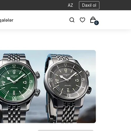
AZ
Daxil ol
alələr
0