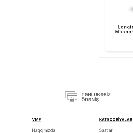
OBaku (68)
Versus (2)
Mazzucato (4)
Longi
Moonph
Casio Exclusive (4)
«
TƏHLÜKƏSIZ
ÖDƏNIŞ
VMF
KATEQORİYALAR
Haqqımızda
Saatlar