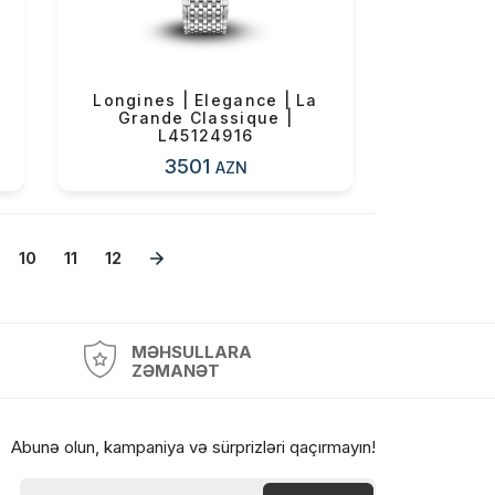
Longines | Elegance | La
Grande Classique |
L45124916
3501
AZN
10
11
12
MƏHSULLARA
ZƏMANƏT
Abunə olun, kampaniya və sürprizləri qaçırmayın!