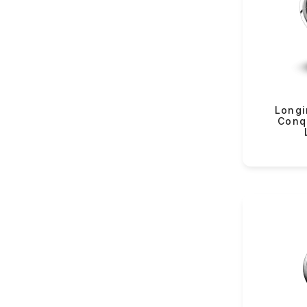
VMF Rover (82)
Yeku
VMF Elli (54)
Lorus (152)
Casio (342)
Longines (122)
Longi
Rado (63)
Conq
Tissot (131)
Hamilton (38)
Certina (84)
Balmain (43)
Swatch (365)
Flik-Flak (85)
The Electricianz (11)