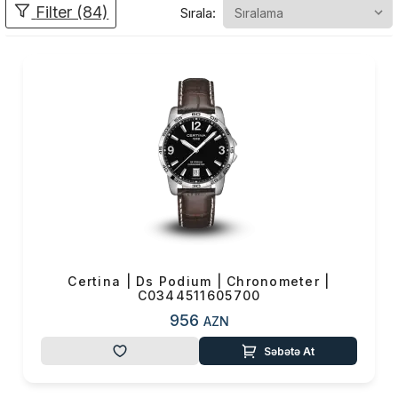
Filter (84)
Sırala:
sistemi məqsədi ilə
hazırlanmışdır.
Saatın 1'000 m
sukeçirməzlik yoxlanışı
1969-cu ildə ABŞ Dəniz
Qüvvələri (Sealab II) və
NASA (Tektite I-II)
tərəfindən Certina DS ilə
sualtı təcürəbələr vasitəsilə
keçirilib. Saatın
texnologiyası əsasən DS
KONSEPTİ (ikiqat müdafiə)
Certina | Ds Podium | Chronometer |
ilə hazırlanmış, paslanmaz
C0344511605700
polad (316 L) , titan və ya
956
AZN
gümüş alüminium ilə təchiz
edilmişdir. Cızığa davamlı
Səbətə At
sapfir kristalı və su-
keçirməzliyi 10 bar (100 m)