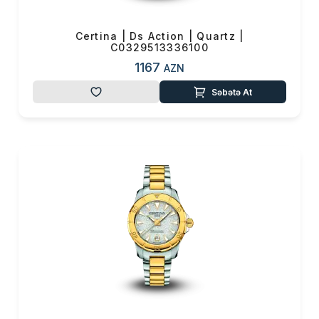
Certina | Ds Action | Quartz |
C0329513336100
1167
AZN
Səbətə At