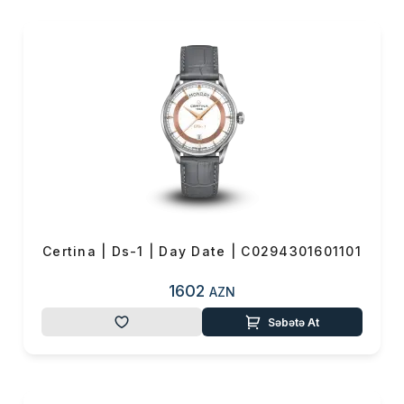
olan saat daha çox təzyiqə
davam gətirir.
İsveçrə istehsalı olan
brend, əsasən ETA kvartz
və avtomatik mexanika
saatlar istehsal edir.
Həmçinin CERTİNA-da
Precidrive (dəqiq işləyən)
saat mexanizmi də vardır.
Bu əsasən standart kvatsz
saatlarda +/- 80-85 saniyə
Certina | Ds-1 | Day Date | C0294301601101
qeyri dəqiqlik olursa,
CERTİNA-da bu il üzrə +/-10
1602
AZN
saniyə qismində olur. Bu
Səbətə At
mexanizm ancaq CERTİNA-
nın Xronoqraf saatlarında
özünü əks etdirir. Yüksək
kompensasiyası və nəmə