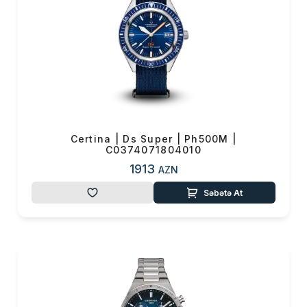
CERTİNA saatlarna
www.vmf.az saytından
online sifariş etməklə sahib
ola bilərsiniz.
Certina | Ds Super | Ph500M |
C0374071804010
1913
AZN
Səbətə At