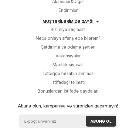
Aksesuar&Digər
Endirimlər
MÜŞTƏRİLƏRİMİZƏ QAYĞI
Bizi niyə seçməli?
Necə onlayn sifariş edə bilərəm?
Çatdırılma və ödəmə şərtləri
Vakansiyalar
Məxfilik siyasəti
Tətbiqdə hesabın silinməsi
İsti̇fadəçi̇ təli̇mati
Bonuslardan i̇sti̇fadə qaydalari
Abunə olun, kampaniya və sürprizləri qaçırmayın!