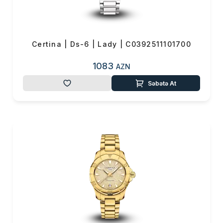
0 ₼
Məhsul toplam
(0)
Endirim
0 ₼
Çatdırılma
0 ₼
Certina | Ds-6 | Lady | C0392511101700
1083
AZN
OK
Yekun məbləğ
0 ₼
Səbətə At
Sifarişi rəsmiləşdir
Alış-verişə davam et