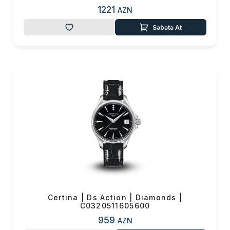
1221
AZN
Səbətə At
Certina | Ds Action | Diamonds |
C0320511605600
959
AZN