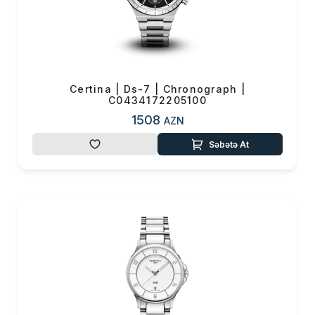
Certina | Ds-7 | Chronograph |
C0434172205100
1508
AZN
Səbətə At
Məhsul(lar) səbətə əlavə edildi
Sifarişin detalları