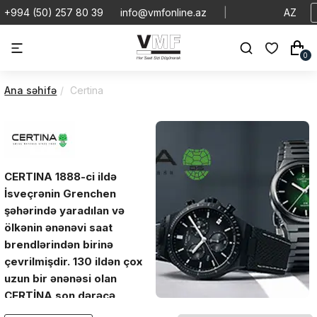
+994 (50) 257 80 39
info@vmfonline.az
|
AZ
0
Ana səhifə
Certina
CERTINA 1888-ci ildə
İsveçrənin Grenchen
şəhərində yaradılan və
ölkənin ənənəvi saat
brendlərindən birinə
çevrilmişdir. 130 ildən çox
uzun bir ənənəsi olan
CERTİNA son dərəcə
dayanıqlı təhlükəsizlik