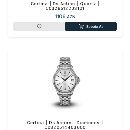
Certina | Ds Action | Quartz |
C0329512203101
1106
AZN
Səbətə At
Certina | Ds Action | Diamonds |
C0320514403600