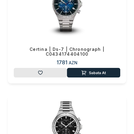
Certina | Ds-7 | Chronograph |
C0434174404100
1781
AZN
Səbətə At