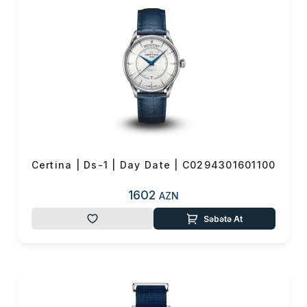
qarşı dözümlülük ilə əldə
edilmiş CERTİNA saatlarının
keyfiyyət və göstəricilərini
bəlli edən beynəlxalq COSC
sertifikatı ilə
mükafatlandırılmışdır.
CERTİNA-nın digər
üstünlükləri müştəriyə
uyğun və əlçatan qiymətinin
olması, öz seqmentində
Certina | Ds-1 | Day Date | C0294301601100
olan rəqiblər arasında güclü
fərqliliyi, COSC tərəfindən
1602
AZN
bütün kvatz mexanika
Səbətə At
saatlarının müstəqil
keyfiyyətinin
yoxlanılmasıdır.
Hər zaman öz möhkəmliyi
və keyfiyyəti ilə seçilən