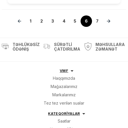
1
2
3
4
5
6
7
TƏHLÜKƏSIZ
SÜRƏTLI
MƏHSULLARA
ÖDƏNIŞ
ÇATDIRILMA
ZƏMANƏT
VMF
Haqqımızda
Mağazalarımız
Markalarımız
Tez tez verilən sualar
KATEQORİYALAR
Saatlar