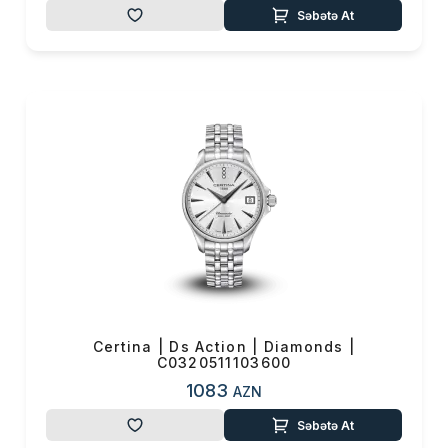
Səbətə At
Certina | Ds Action | Diamonds |
C0320511103600
1083
AZN
Səbətə At