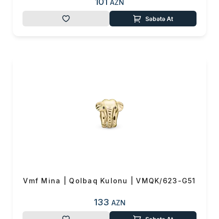
101
AZN
Səbətə At
Vmf Mina | Qolbaq Kulonu | VMQK/623-G51
133
AZN