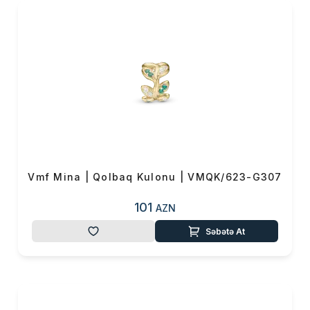
Vmf Mina | Qolbaq Kulonu | VMQK/623-G307
101
AZN
Səbətə At