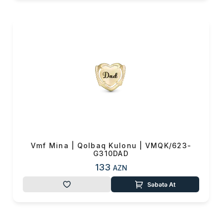
Çatdırılma
0 ₼
OK
Yekun məbləğ
0 ₼
Sifarişi rəsmiləşdir
Alış-verişə davam et
Vmf Mina | Qolbaq Kulonu | VMQK/623-
G310DAD
133
AZN
Səbətə At