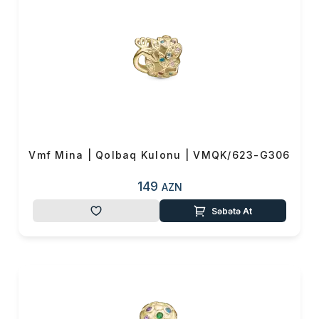
Vmf Mina | Qolbaq Kulonu | VMQK/623-G306
149
AZN
Səbətə At