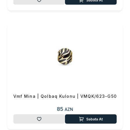
Səbətə At
Məhsul(lar) səbətə əlavə edildi
Sifarişin detalları
Vmf Mina | Qolbaq Kulonu | VMQK/623-G50
0 ₼
Məhsul toplam
(0)
85
AZN
Səbətə At
Endirim
0 ₼