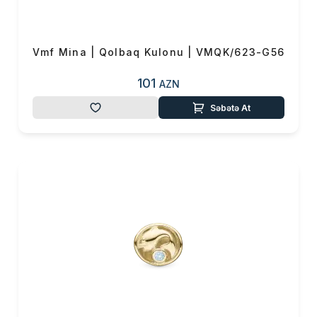
Vmf Mina | Qolbaq Kulonu | VMQK/623-G56
101
AZN
Səbətə At