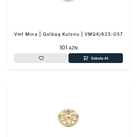
Vmf Mina | Qolbaq Kulonu | VMQK/623-G57
101
AZN
Səbətə At