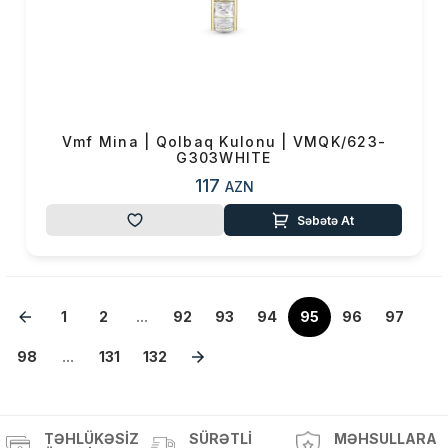
Vmf Mina | Qolbaq Kulonu | VMQK/623-
G303WHITE
117
AZN
Səbətə At
1
2
...
92
93
94
95
96
97
98
...
131
132
TƏHLÜKƏSIZ
SÜRƏTLI
MƏHSULLARA