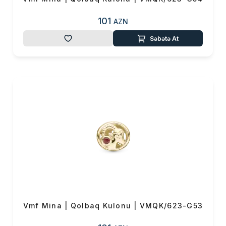
101
AZN
Səbətə At
Vmf Mina | Qolbaq Kulonu | VMQK/623-G53