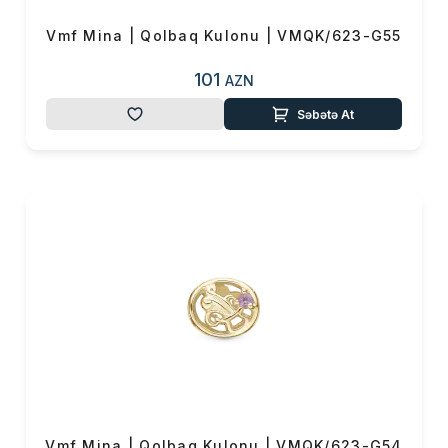
Vmf Mina | Qolbaq Kulonu | VMQK/623-G55
101
AZN
Səbətə At
Vmf Mina | Qolbaq Kulonu | VMQK/623-G54