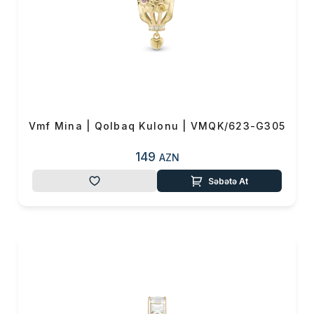
Vmf Mina | Qolbaq Kulonu | VMQK/623-G305
149
AZN
Səbətə At