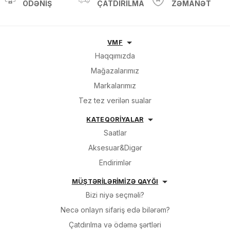
ÖDƏNIŞ
ÇATDIRILMA
ZƏMANƏT
VMF
Haqqımızda
Mağazalarımız
Markalarımız
Tez tez verilən sualar
KATEQORİYALAR
Saatlar
Aksesuar&Digər
Endirimlər
MÜŞTƏRİLƏRİMİZƏ QAYĞI
Bizi niyə seçməli?
Necə onlayn sifariş edə bilərəm?
Çatdırılma və ödəmə şərtləri