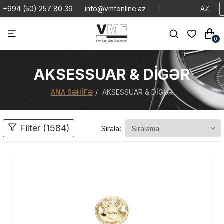
+994 (50) 257 80 39
info@vmfonline.az
|
AZ
0
AKSESSUAR & DIGƏR
ANA SƏHIFƏ
AKSESSUAR & DIGƏR
Filter (1584)
Sırala: